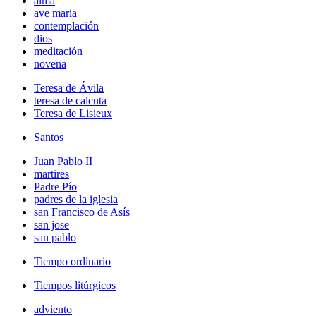
alma
ave maria
contemplación
dios
meditación
novena
Teresa de Ávila
teresa de calcuta
Teresa de Lisieux
Santos
Juan Pablo II
martires
Padre Pío
padres de la iglesia
san Francisco de Asís
san jose
san pablo
Tiempo ordinario
Tiempos litúrgicos
adviento