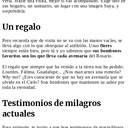
verla. Hazle una visita, mejor si vas acompañado. Elige uno de
sus hogares, un santuario, un lugar con una imagen Suya, y
sorpréndela.
Un regalo
Pero recuerda que de visita no se va con las manos vacías, se
lleva algo con lo que obsequiar al anfitrión. Unas
flores
siempre están bien, pero tú y yo sabemos que
sus bombones
favoritos son los que lleva cada avemaría
del Rosario.
El regalo que siempre que ha venido a la tierra nos ha pedido:
Lourdes, Fátima, Guadalupe... ¿Nos marcarnos una romería?
Why not?
¿Eres consciente de que no hay un avemaría que se
olvide en el Cielo? Son bombones que mantienen su sabor por
toda la eternidad.
Testimonios de milagros
actuales
Para animarte, te invito a que leas testimonios de maravillosos