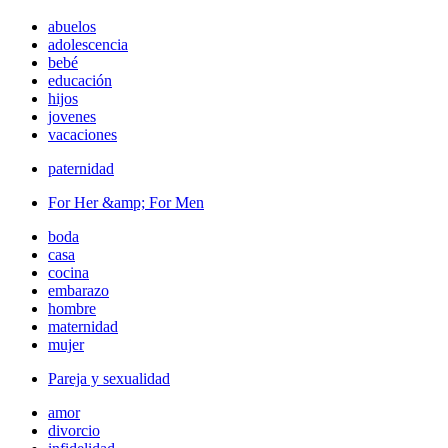
abuelos
adolescencia
bebé
educación
hijos
jovenes
vacaciones
paternidad
For Her &amp; For Men
boda
casa
cocina
embarazo
hombre
maternidad
mujer
Pareja y sexualidad
amor
divorcio