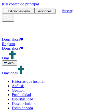
Ir al contenido principal
Buscar
Edición
español
Secciones
Dona ahora
Registro
Dona ahora
Orar
Menú
Oraciones
Historias que inspiran
Análisis
Opinión
Profundidad
Espiritualidad
Descubrimiento
Estilo de vida