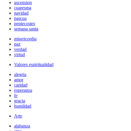
ascension
cuaresma
navidad
pascua
pentecostes
semana santa
misericordia
paz
verdad
virtud
Valores espiritualidad
alegria
amor
caridad
esperanza
fe
gracia
humildad
Arte
alabanza