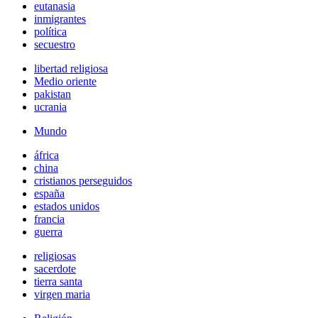
eutanasia
inmigrantes
política
secuestro
libertad religiosa
Medio oriente
pakistan
ucrania
Mundo
áfrica
china
cristianos perseguidos
españa
estados unidos
francia
guerra
religiosas
sacerdote
tierra santa
virgen maria