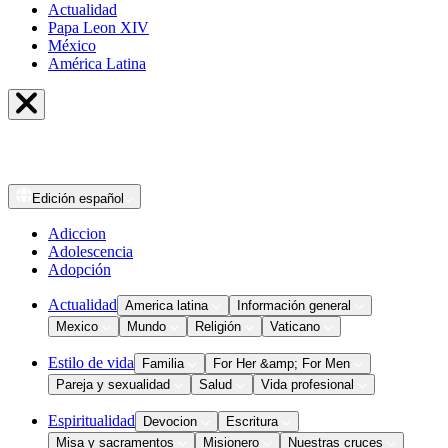
Actualidad
Papa Leon XIV
México
América Latina
Edición
español
Adiccion
Adolescencia
Adopción
Actualidad
America latina
Información general
Mexico
Mundo
Religión
Vaticano
Estilo de vida
Familia
For Her &amp; For Men
Pareja y sexualidad
Salud
Vida profesional
Espiritualidad
Devocion
Escritura
Misa y sacramentos
Misionero
Nuestras cruces