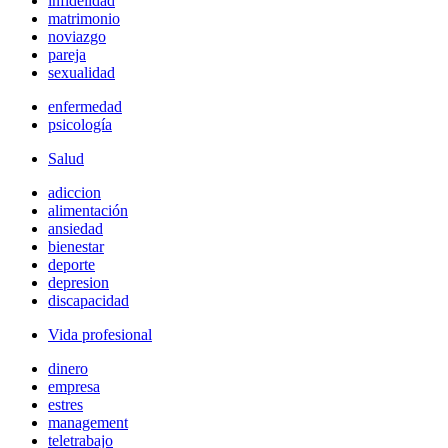
infidelidad
matrimonio
noviazgo
pareja
sexualidad
enfermedad
psicología
Salud
adiccion
alimentación
ansiedad
bienestar
deporte
depresion
discapacidad
Vida profesional
dinero
empresa
estres
management
teletrabajo