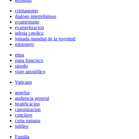
Religión
cristianismo
dialogo interreligioso
ecumenismo
evangelizacion
iglesia catolica
jornada mundial de la juventud
misionero
misa
papa francisco
sinodo
viaje apostólico
Vaticano
angelus
audiencia general
beatificacion
canonizacion
conclave
curia romana
jubileo
Familia