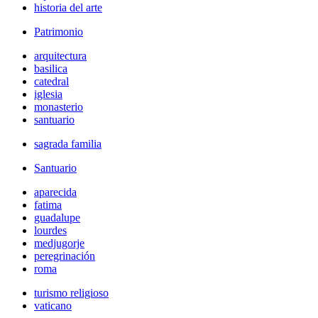
historia del arte
Patrimonio
arquitectura
basilica
catedral
iglesia
monasterio
santuario
sagrada familia
Santuario
aparecida
fatima
guadalupe
lourdes
medjugorje
peregrinación
roma
turismo religioso
vaticano