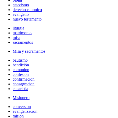
biblia
catecismo
derecho canonico
evangelio
nuevo testamento
liturgia
matrimonio
misa
sacramentos
Misa y sacramentos
bautismo
bendición
comunion
confesion
confirmacion
consagracion
eucaristia
Misionero
conversion
evangelizacion
mision