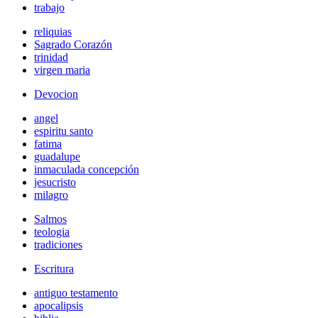
trabajo
reliquias
Sagrado Corazón
trinidad
virgen maria
Devocion
angel
espiritu santo
fatima
guadalupe
inmaculada concepción
jesucristo
milagro
Salmos
teologia
tradiciones
Escritura
antiguo testamento
apocalipsis