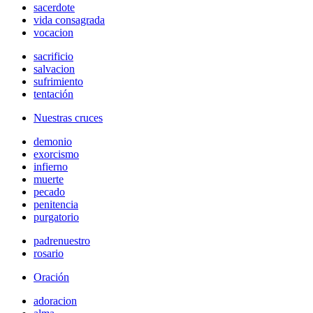
sacerdote
vida consagrada
vocacion
sacrificio
salvacion
sufrimiento
tentación
Nuestras cruces
demonio
exorcismo
infierno
muerte
pecado
penitencia
purgatorio
padrenuestro
rosario
Oración
adoracion