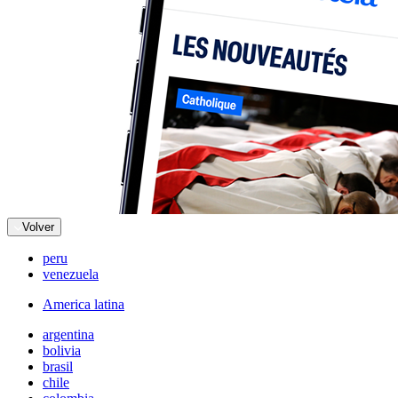
Volver
peru
venezuela
America latina
argentina
bolivia
brasil
chile