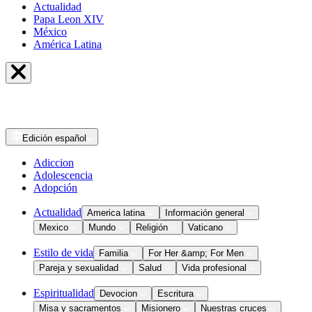
Actualidad
Papa Leon XIV
México
América Latina
Edición
español
Adiccion
Adolescencia
Adopción
Actualidad
America latina
Información general
Mexico
Mundo
Religión
Vaticano
Estilo de vida
Familia
For Her &amp; For Men
Pareja y sexualidad
Salud
Vida profesional
Espiritualidad
Devocion
Escritura
Misa y sacramentos
Misionero
Nuestras cruces