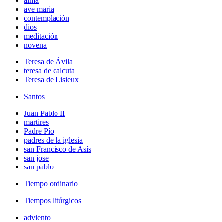
alma
ave maria
contemplación
dios
meditación
novena
Teresa de Ávila
teresa de calcuta
Teresa de Lisieux
Santos
Juan Pablo II
martires
Padre Pío
padres de la iglesia
san Francisco de Asís
san jose
san pablo
Tiempo ordinario
Tiempos litúrgicos
adviento