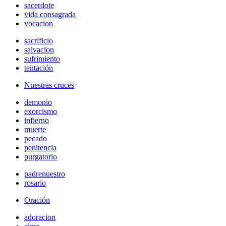
sacerdote
vida consagrada
vocacion
sacrificio
salvacion
sufrimiento
tentación
Nuestras cruces
demonio
exorcismo
infierno
muerte
pecado
penitencia
purgatorio
padrenuestro
rosario
Oración
adoracion