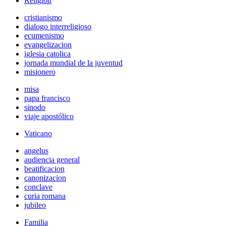
Religión
cristianismo
dialogo interreligioso
ecumenismo
evangelizacion
iglesia catolica
jornada mundial de la juventud
misionero
misa
papa francisco
sinodo
viaje apostólico
Vaticano
angelus
audiencia general
beatificacion
canonizacion
conclave
curia romana
jubileo
Familia