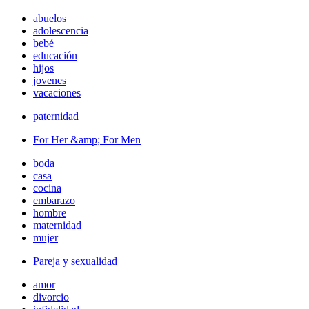
abuelos
adolescencia
bebé
educación
hijos
jovenes
vacaciones
paternidad
For Her &amp; For Men
boda
casa
cocina
embarazo
hombre
maternidad
mujer
Pareja y sexualidad
amor
divorcio