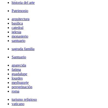
historia del arte
Patrimonio
arquitectura
basilica
catedral
iglesia
monasterio
santuario
sagrada familia
Santuario
aparecida
fatima
guadalupe
lourdes
medjugorje
peregrinación
roma
turismo religioso
vaticano