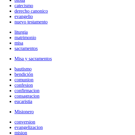
biblia
catecismo
derecho canonico
evangelio
nuevo testamento
liturgia
matrimonio
misa
sacramentos
Misa y sacramentos
bautismo
bendición
comunion
confesion
confirmacion
consagracion
eucaristia
Misionero
conversion
evangelizacion
mision