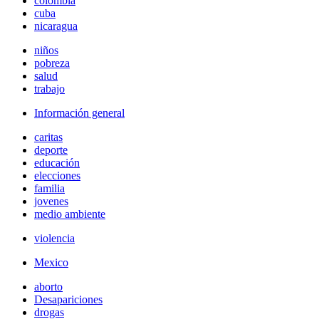
colombia
cuba
nicaragua
niños
pobreza
salud
trabajo
Información general
caritas
deporte
educación
elecciones
familia
jovenes
medio ambiente
violencia
Mexico
aborto
Desapariciones
drogas