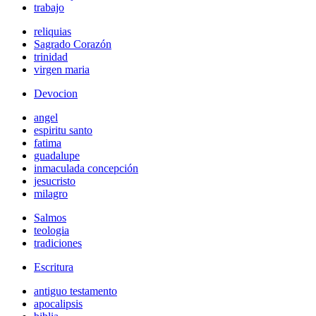
trabajo
reliquias
Sagrado Corazón
trinidad
virgen maria
Devocion
angel
espiritu santo
fatima
guadalupe
inmaculada concepción
jesucristo
milagro
Salmos
teologia
tradiciones
Escritura
antiguo testamento
apocalipsis