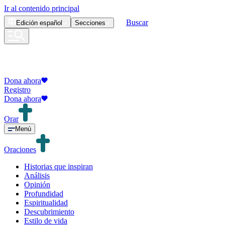
Ir al contenido principal
Buscar
Edición
español
Secciones
Dona ahora
Registro
Dona ahora
Orar
Menú
Oraciones
Historias que inspiran
Análisis
Opinión
Profundidad
Espiritualidad
Descubrimiento
Estilo de vida