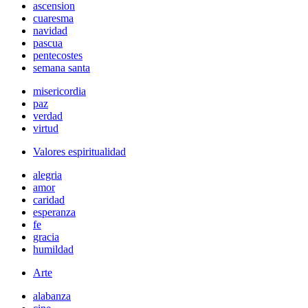
ascension
cuaresma
navidad
pascua
pentecostes
semana santa
misericordia
paz
verdad
virtud
Valores espiritualidad
alegria
amor
caridad
esperanza
fe
gracia
humildad
Arte
alabanza