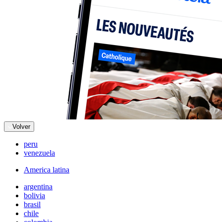
Volver
peru
venezuela
America latina
argentina
bolivia
brasil
chile