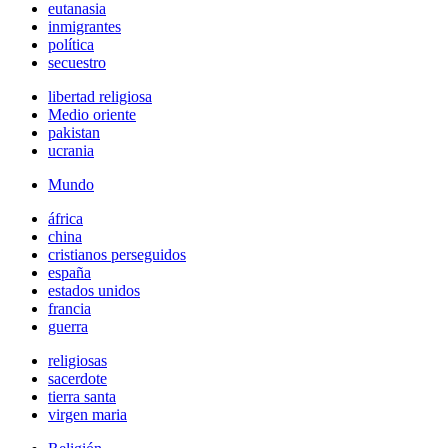
eutanasia
inmigrantes
política
secuestro
libertad religiosa
Medio oriente
pakistan
ucrania
Mundo
áfrica
china
cristianos perseguidos
españa
estados unidos
francia
guerra
religiosas
sacerdote
tierra santa
virgen maria