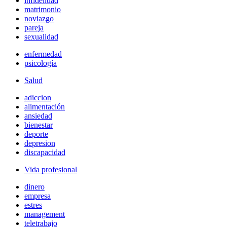
infidelidad
matrimonio
noviazgo
pareja
sexualidad
enfermedad
psicología
Salud
adiccion
alimentación
ansiedad
bienestar
deporte
depresion
discapacidad
Vida profesional
dinero
empresa
estres
management
teletrabajo