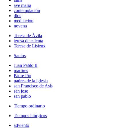
alma
ave maria
contemplación
dios
meditación
novena
Teresa de Ávila
teresa de calcuta
Teresa de Lisieux
Santos
Juan Pablo II
martires
Padre Pío
padres de la iglesia
san Francisco de Asís
san jose
san pablo
Tiempo ordinario
Tiempos litúrgicos
adviento