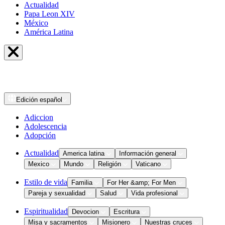
Actualidad
Papa Leon XIV
México
América Latina
Edición
español
Adiccion
Adolescencia
Adopción
Actualidad
America latina
Información general
Mexico
Mundo
Religión
Vaticano
Estilo de vida
Familia
For Her &amp; For Men
Pareja y sexualidad
Salud
Vida profesional
Espiritualidad
Devocion
Escritura
Misa y sacramentos
Misionero
Nuestras cruces