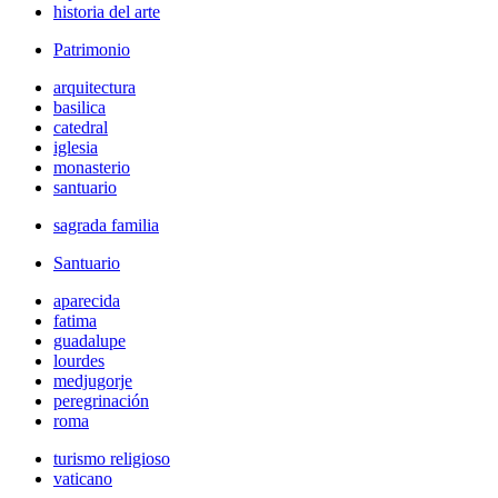
historia del arte
Patrimonio
arquitectura
basilica
catedral
iglesia
monasterio
santuario
sagrada familia
Santuario
aparecida
fatima
guadalupe
lourdes
medjugorje
peregrinación
roma
turismo religioso
vaticano