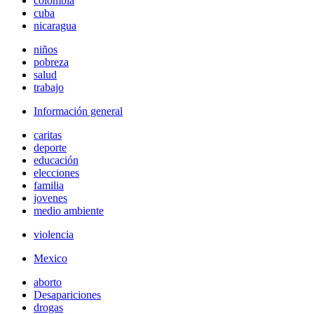
colombia
cuba
nicaragua
niños
pobreza
salud
trabajo
Información general
caritas
deporte
educación
elecciones
familia
jovenes
medio ambiente
violencia
Mexico
aborto
Desapariciones
drogas