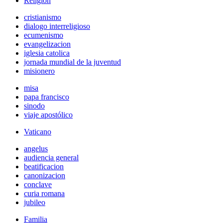
Religión
cristianismo
dialogo interreligioso
ecumenismo
evangelizacion
iglesia catolica
jornada mundial de la juventud
misionero
misa
papa francisco
sinodo
viaje apostólico
Vaticano
angelus
audiencia general
beatificacion
canonizacion
conclave
curia romana
jubileo
Familia