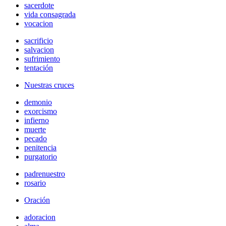
sacerdote
vida consagrada
vocacion
sacrificio
salvacion
sufrimiento
tentación
Nuestras cruces
demonio
exorcismo
infierno
muerte
pecado
penitencia
purgatorio
padrenuestro
rosario
Oración
adoracion