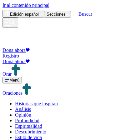
Ir al contenido principal
Buscar
Edición
español
Secciones
Dona ahora
Registro
Dona ahora
Orar
Menú
Oraciones
Historias que inspiran
Análisis
Opinión
Profundidad
Espiritualidad
Descubrimiento
Estilo de vida