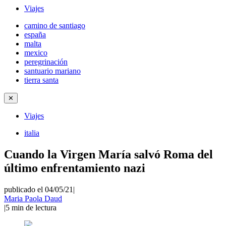
Viajes
camino de santiago
españa
malta
mexico
peregrinación
santuario mariano
tierra santa
✕
Viajes
italia
Cuando la Virgen María salvó Roma del
último enfrentamiento nazi
publicado el 04/05/21
|
Maria Paola Daud
|
5
min de lectura