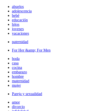
abuelos
adolescencia
bebé
educación
hijos
jovenes
vacaciones
paternidad
For Her &amp; For Men
boda
casa
cocina
embarazo
hombre
maternidad
mujer
Pareja y sexualidad
amor
divorcio