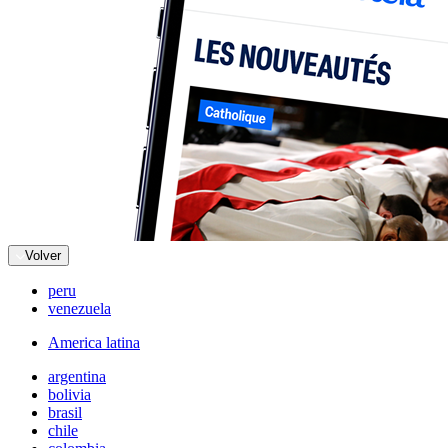
Volver
peru
venezuela
America latina
argentina
bolivia
brasil
chile