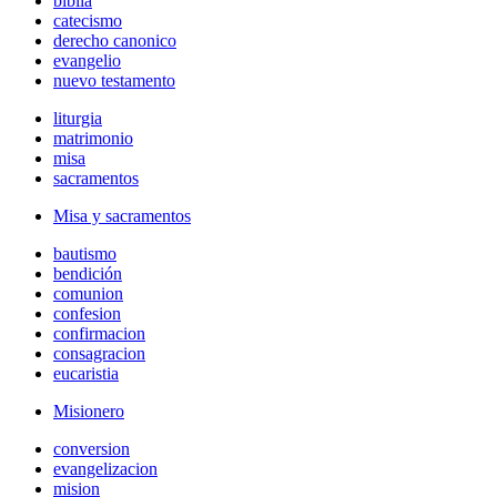
biblia
catecismo
derecho canonico
evangelio
nuevo testamento
liturgia
matrimonio
misa
sacramentos
Misa y sacramentos
bautismo
bendición
comunion
confesion
confirmacion
consagracion
eucaristia
Misionero
conversion
evangelizacion
mision