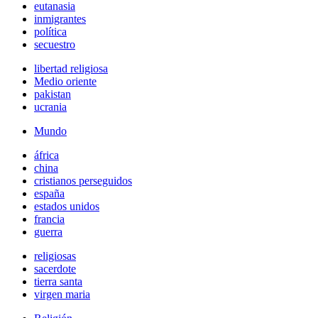
eutanasia
inmigrantes
política
secuestro
libertad religiosa
Medio oriente
pakistan
ucrania
Mundo
áfrica
china
cristianos perseguidos
españa
estados unidos
francia
guerra
religiosas
sacerdote
tierra santa
virgen maria