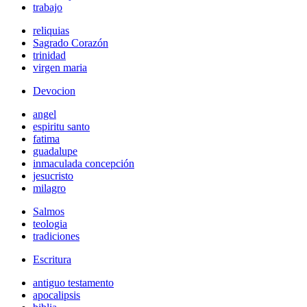
trabajo
reliquias
Sagrado Corazón
trinidad
virgen maria
Devocion
angel
espiritu santo
fatima
guadalupe
inmaculada concepción
jesucristo
milagro
Salmos
teologia
tradiciones
Escritura
antiguo testamento
apocalipsis