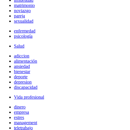
infidelidad
matrimonio
noviazgo
pareja
sexualidad
enfermedad
psicología
Salud
adiccion
alimentación
ansiedad
bienestar
deporte
depresion
discapacidad
Vida profesional
dinero
empresa
estres
management
teletrabajo