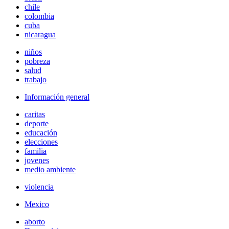
chile
colombia
cuba
nicaragua
niños
pobreza
salud
trabajo
Información general
caritas
deporte
educación
elecciones
familia
jovenes
medio ambiente
violencia
Mexico
aborto