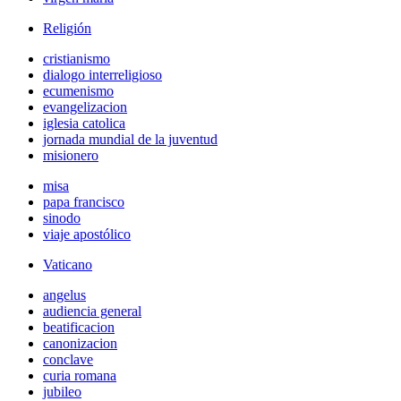
Religión
cristianismo
dialogo interreligioso
ecumenismo
evangelizacion
iglesia catolica
jornada mundial de la juventud
misionero
misa
papa francisco
sinodo
viaje apostólico
Vaticano
angelus
audiencia general
beatificacion
canonizacion
conclave
curia romana
jubileo