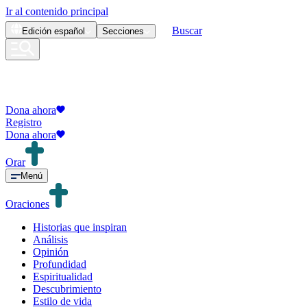
Ir al contenido principal
Buscar
Edición
español
Secciones
Dona ahora
Registro
Dona ahora
Orar
Menú
Oraciones
Historias que inspiran
Análisis
Opinión
Profundidad
Espiritualidad
Descubrimiento
Estilo de vida