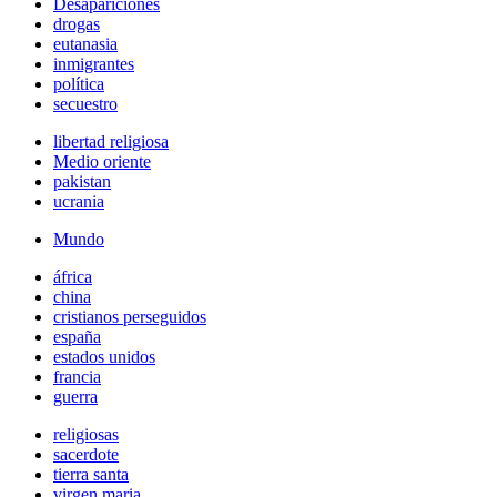
Desapariciones
drogas
eutanasia
inmigrantes
política
secuestro
libertad religiosa
Medio oriente
pakistan
ucrania
Mundo
áfrica
china
cristianos perseguidos
españa
estados unidos
francia
guerra
religiosas
sacerdote
tierra santa
virgen maria