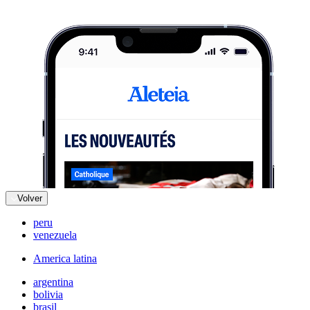
Volver
peru
venezuela
America latina
argentina
bolivia
brasil