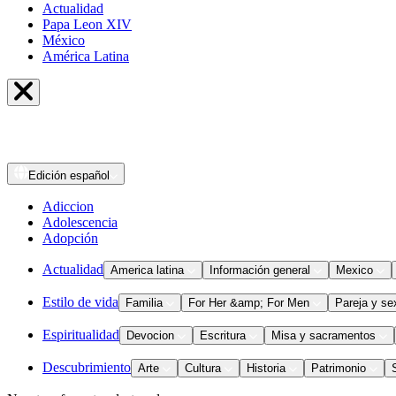
Actualidad
Papa Leon XIV
México
América Latina
Edición
español
Adiccion
Adolescencia
Adopción
Actualidad
America latina
Información general
Mexico
Estilo de vida
Familia
For Her &amp; For Men
Pareja y se
Espiritualidad
Devocion
Escritura
Misa y sacramentos
Descubrimiento
Arte
Cultura
Historia
Patrimonio