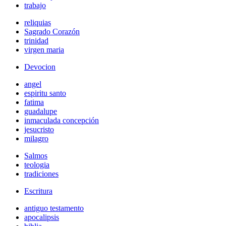
trabajo
reliquias
Sagrado Corazón
trinidad
virgen maria
Devocion
angel
espiritu santo
fatima
guadalupe
inmaculada concepción
jesucristo
milagro
Salmos
teologia
tradiciones
Escritura
antiguo testamento
apocalipsis