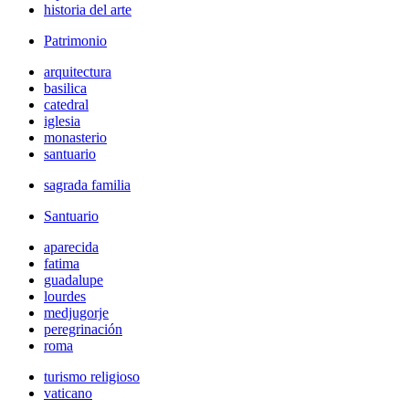
historia del arte
Patrimonio
arquitectura
basilica
catedral
iglesia
monasterio
santuario
sagrada familia
Santuario
aparecida
fatima
guadalupe
lourdes
medjugorje
peregrinación
roma
turismo religioso
vaticano