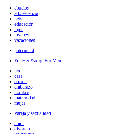
abuelos
adolescencia
bebé
educación
hijos
jovenes
vacaciones
paternidad
For Her &amp; For Men
boda
casa
cocina
embarazo
hombre
maternidad
mujer
Pareja y sexualidad
amor
divorcio