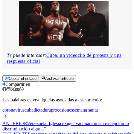
Te puede interesar:
Cuba: un videoclip de protesta y una
respuesta oficial
Copiar el enlace
Archivar artículo
Compartir en
:
Las palabras clave/etiquetas asociadas a este artículo:
coronavirus
cuba
dictadura
procesiones
semana santa
ANTERIOR
Venezuela: Iglesia exige “vacunación sin excepción ni
discriminación alguna”