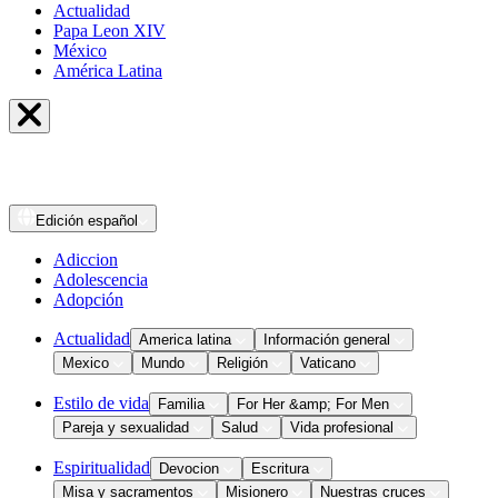
Actualidad
Papa Leon XIV
México
América Latina
Edición
español
Adiccion
Adolescencia
Adopción
Actualidad
America latina
Información general
Mexico
Mundo
Religión
Vaticano
Estilo de vida
Familia
For Her &amp; For Men
Pareja y sexualidad
Salud
Vida profesional
Espiritualidad
Devocion
Escritura
Misa y sacramentos
Misionero
Nuestras cruces