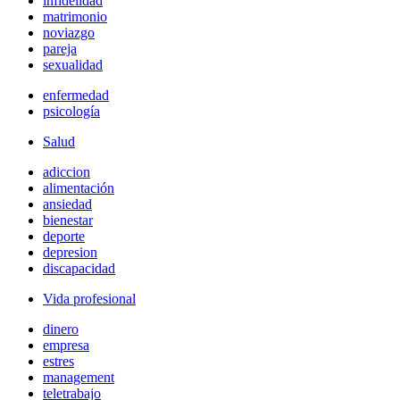
infidelidad
matrimonio
noviazgo
pareja
sexualidad
enfermedad
psicología
Salud
adiccion
alimentación
ansiedad
bienestar
deporte
depresion
discapacidad
Vida profesional
dinero
empresa
estres
management
teletrabajo