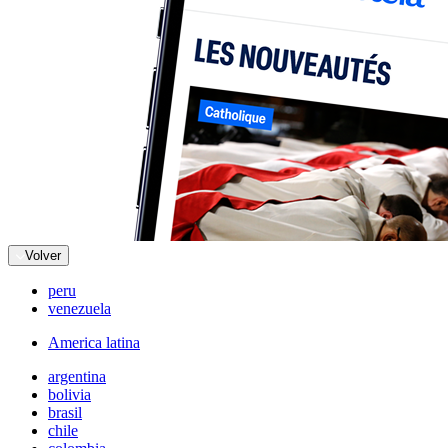
Volver
peru
venezuela
America latina
argentina
bolivia
brasil
chile