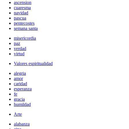
ascension
cuaresma
navidad
pascua
pentecostes
semana santa
misericordia
paz
verdad
virtud
Valores espiritualidad
alegria
amor
caridad
esperanza
fe
gracia
humildad
Arte
alabanza