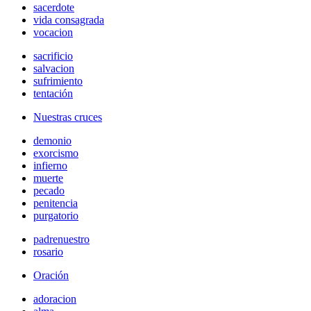
sacerdote
vida consagrada
vocacion
sacrificio
salvacion
sufrimiento
tentación
Nuestras cruces
demonio
exorcismo
infierno
muerte
pecado
penitencia
purgatorio
padrenuestro
rosario
Oración
adoracion