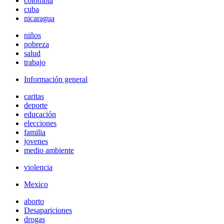
colombia
cuba
nicaragua
niños
pobreza
salud
trabajo
Información general
caritas
deporte
educación
elecciones
familia
jovenes
medio ambiente
violencia
Mexico
aborto
Desapariciones
drogas