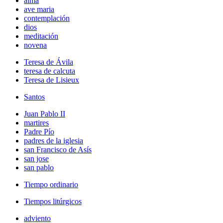
alma
ave maria
contemplación
dios
meditación
novena
Teresa de Ávila
teresa de calcuta
Teresa de Lisieux
Santos
Juan Pablo II
martires
Padre Pío
padres de la iglesia
san Francisco de Asís
san jose
san pablo
Tiempo ordinario
Tiempos litúrgicos
adviento