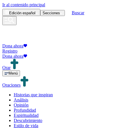
Ir al contenido principal
Buscar
Edición
español
Secciones
Dona ahora
Registro
Dona ahora
Orar
Menú
Oraciones
Historias que inspiran
Análisis
Opinión
Profundidad
Espiritualidad
Descubrimiento
Estilo de vida