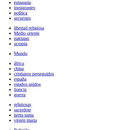
eutanasia
inmigrantes
política
secuestro
libertad religiosa
Medio oriente
pakistan
ucrania
Mundo
áfrica
china
cristianos perseguidos
españa
estados unidos
francia
guerra
religiosas
sacerdote
tierra santa
virgen maria