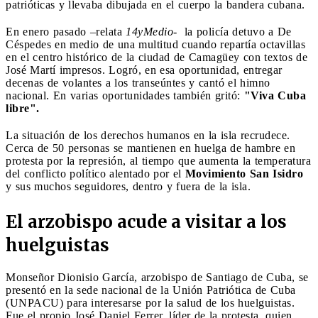
patrióticas y llevaba dibujada en el cuerpo la bandera cubana.
En enero pasado –relata
14yMedio
- la policía detuvo a De
Céspedes en medio de una multitud cuando repartía octavillas
en el centro histórico de la ciudad de Camagüey con textos de
José Martí impresos. Logró, en esa oportunidad, entregar
decenas de volantes a los transeúntes y cantó el himno
nacional. En varias oportunidades también gritó:
"Viva Cuba
libre".
La situación de los derechos humanos en la isla recrudece.
Cerca de 50 personas se mantienen en huelga de hambre en
protesta por la represión, al tiempo que aumenta la temperatura
del conflicto político alentado por el
Movimiento San Isidro
y sus muchos seguidores, dentro y fuera de la isla.
El arzobispo acude a visitar a los
huelguistas
Monseñor Dionisio García, arzobispo de Santiago de Cuba, se
presentó en la sede nacional de la Unión Patriótica de Cuba
(UNPACU) para interesarse por la salud de los huelguistas.
Fue el propio José Daniel Ferrer, líder de la protesta, quien