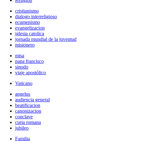
Religión
cristianismo
dialogo interreligioso
ecumenismo
evangelizacion
iglesia catolica
jornada mundial de la juventud
misionero
misa
papa francisco
sinodo
viaje apostólico
Vaticano
angelus
audiencia general
beatificacion
canonizacion
conclave
curia romana
jubileo
Familia