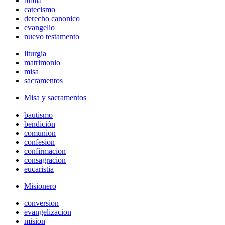
biblia
catecismo
derecho canonico
evangelio
nuevo testamento
liturgia
matrimonio
misa
sacramentos
Misa y sacramentos
bautismo
bendición
comunion
confesion
confirmacion
consagracion
eucaristia
Misionero
conversion
evangelizacion
mision