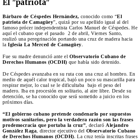
El "patriota"
Bárbaro de Céspedes Hernández,
conocido como “
El
patriota de Camagüey
”, quizá por su apellido igual al del
famoso prócer independentista Carlos Manuel de Céspedes. He
aquí el cubano que el pasado 2 de abril, Viernes Santo,
realizó una peregrinación portando una cruz de madera hacia
la
Iglesia La Merced de Camagüey
.
Fue su madre denunció ante el
Observatorio Cubano de
Derechos Humanos (OCDH)
que había sido detenido.
De Céspedes avanzaba en su ruta con una cruz al hombro. En
medio de aquél calor tropical, bajó un poco su mascarilla para
respirar mejor, lo cual se le dificultaba bajo el peso del
madero. Iba en procesión en solitario, al aire libre. Desde su
detención, se ha conocido que será sometido a juicio en los
próximos días.
“El gobierno cubano pretende condenarlo por supuestos
motivos sanitarios, pero la verdadera razón son las frases
prodemocracia que portaba la cruz”
, declaró
Alejandro
González Raga
, director ejecutivo del
Observatorio Cubano
de Derechos Humanos (OCDH)
. La cruz tenía inscritas frases