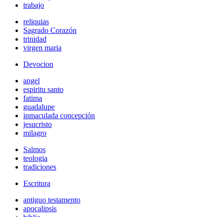
trabajo
reliquias
Sagrado Corazón
trinidad
virgen maria
Devocion
angel
espiritu santo
fatima
guadalupe
inmaculada concepción
jesucristo
milagro
Salmos
teologia
tradiciones
Escritura
antiguo testamento
apocalipsis