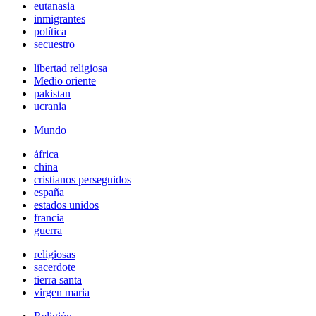
eutanasia
inmigrantes
política
secuestro
libertad religiosa
Medio oriente
pakistan
ucrania
Mundo
áfrica
china
cristianos perseguidos
españa
estados unidos
francia
guerra
religiosas
sacerdote
tierra santa
virgen maria