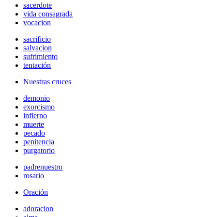
sacerdote
vida consagrada
vocacion
sacrificio
salvacion
sufrimiento
tentación
Nuestras cruces
demonio
exorcismo
infierno
muerte
pecado
penitencia
purgatorio
padrenuestro
rosario
Oración
adoracion