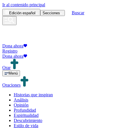
Ir al contenido principal
Buscar
Edición
español
Secciones
Dona ahora
Registro
Dona ahora
Orar
Menú
Oraciones
Historias que inspiran
Análisis
Opinión
Profundidad
Espiritualidad
Descubrimiento
Estilo de vida