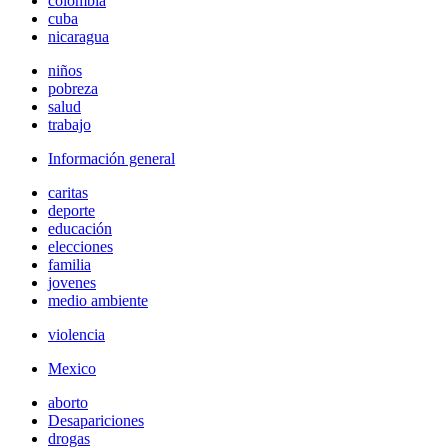
colombia
cuba
nicaragua
niños
pobreza
salud
trabajo
Información general
caritas
deporte
educación
elecciones
familia
jovenes
medio ambiente
violencia
Mexico
aborto
Desapariciones
drogas