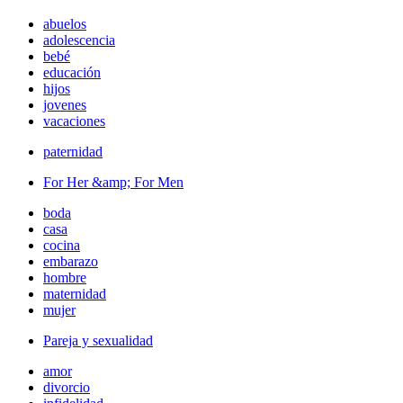
abuelos
adolescencia
bebé
educación
hijos
jovenes
vacaciones
paternidad
For Her &amp; For Men
boda
casa
cocina
embarazo
hombre
maternidad
mujer
Pareja y sexualidad
amor
divorcio