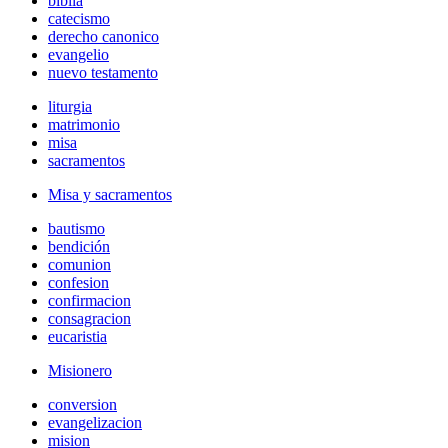
biblia
catecismo
derecho canonico
evangelio
nuevo testamento
liturgia
matrimonio
misa
sacramentos
Misa y sacramentos
bautismo
bendición
comunion
confesion
confirmacion
consagracion
eucaristia
Misionero
conversion
evangelizacion
mision