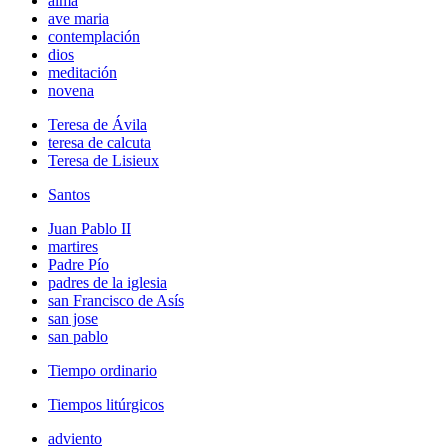
alma
ave maria
contemplación
dios
meditación
novena
Teresa de Ávila
teresa de calcuta
Teresa de Lisieux
Santos
Juan Pablo II
martires
Padre Pío
padres de la iglesia
san Francisco de Asís
san jose
san pablo
Tiempo ordinario
Tiempos litúrgicos
adviento