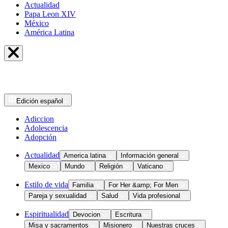
Actualidad
Papa Leon XIV
México
América Latina
Edición
español
Adiccion
Adolescencia
Adopción
Actualidad
America latina
Información general
Mexico
Mundo
Religión
Vaticano
Estilo de vida
Familia
For Her &amp; For Men
Pareja y sexualidad
Salud
Vida profesional
Espiritualidad
Devocion
Escritura
Misa y sacramentos
Misionero
Nuestras cruces