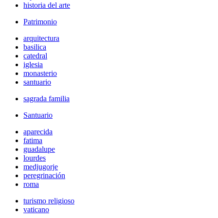
historia del arte
Patrimonio
arquitectura
basilica
catedral
iglesia
monasterio
santuario
sagrada familia
Santuario
aparecida
fatima
guadalupe
lourdes
medjugorje
peregrinación
roma
turismo religioso
vaticano