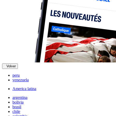
Volver
peru
venezuela
America latina
argentina
bolivia
brasil
chile