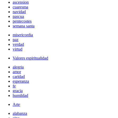
ascension
cuaresma
navidad
pascua
pentecostes
semana santa
misericordia
paz
verdad
virtud
Valores espiritualidad
alegria
amor
caridad
esperanza
fe
gracia
humildad
Arte
alabanza