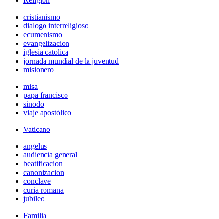
Religión
cristianismo
dialogo interreligioso
ecumenismo
evangelizacion
iglesia catolica
jornada mundial de la juventud
misionero
misa
papa francisco
sinodo
viaje apostólico
Vaticano
angelus
audiencia general
beatificacion
canonizacion
conclave
curia romana
jubileo
Familia