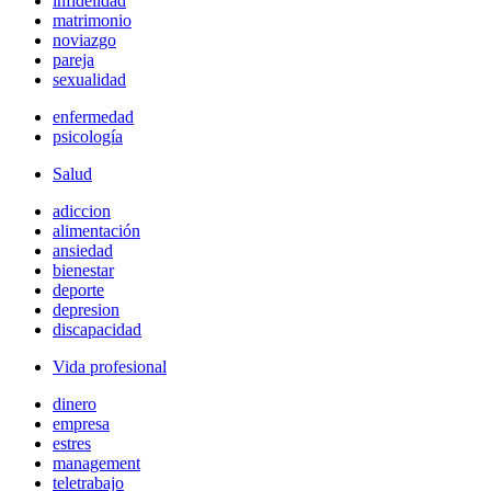
infidelidad
matrimonio
noviazgo
pareja
sexualidad
enfermedad
psicología
Salud
adiccion
alimentación
ansiedad
bienestar
deporte
depresion
discapacidad
Vida profesional
dinero
empresa
estres
management
teletrabajo