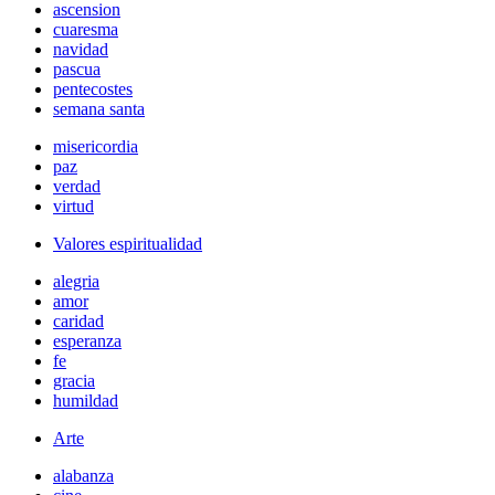
ascension
cuaresma
navidad
pascua
pentecostes
semana santa
misericordia
paz
verdad
virtud
Valores espiritualidad
alegria
amor
caridad
esperanza
fe
gracia
humildad
Arte
alabanza