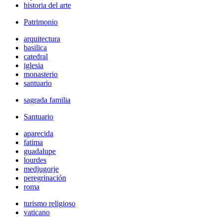
historia del arte
Patrimonio
arquitectura
basilica
catedral
iglesia
monasterio
santuario
sagrada familia
Santuario
aparecida
fatima
guadalupe
lourdes
medjugorje
peregrinación
roma
turismo religioso
vaticano