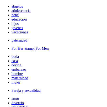
abuelos
adolescencia
bebé
educación
hijos
jovenes
vacaciones
paternidad
For Her &amp; For Men
boda
casa
cocina
embarazo
hombre
maternidad
mujer
Pareja y sexualidad
amor
divorcio