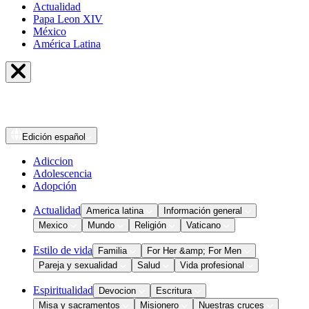
Actualidad
Papa Leon XIV
México
América Latina
Edición
español
Adiccion
Adolescencia
Adopción
Actualidad
America latina
Información general
Mexico
Mundo
Religión
Vaticano
Estilo de vida
Familia
For Her &amp; For Men
Pareja y sexualidad
Salud
Vida profesional
Espiritualidad
Devocion
Escritura
Misa y sacramentos
Misionero
Nuestras cruces