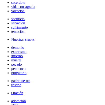
sacerdote
vida consagrada
vocacion
sacrificio
salvacion
sufrimiento
tentación
Nuestras cruces
demonio
exorcismo
infierno
muerte
pecado
penitencia
purgatorio
padrenuestro
rosario
Oración
adoracion