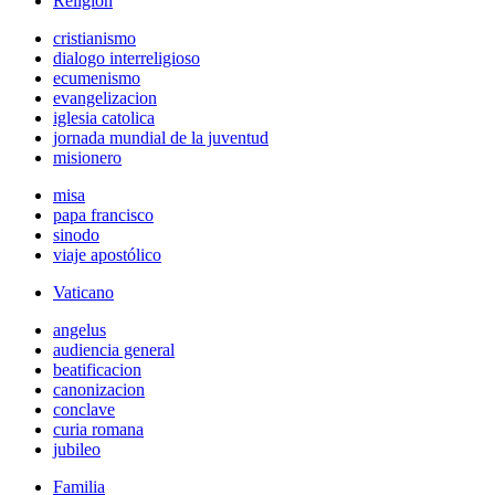
Religión
cristianismo
dialogo interreligioso
ecumenismo
evangelizacion
iglesia catolica
jornada mundial de la juventud
misionero
misa
papa francisco
sinodo
viaje apostólico
Vaticano
angelus
audiencia general
beatificacion
canonizacion
conclave
curia romana
jubileo
Familia