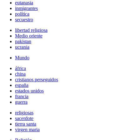
eutanasia
inmigrantes
política
secuestro
libertad religiosa
Medio oriente
pakistan
ucrania
Mundo
áfrica
china
cristianos perseguidos
españa
estados unidos
francia
guerra
religiosas
sacerdote
tierra santa
virgen maria