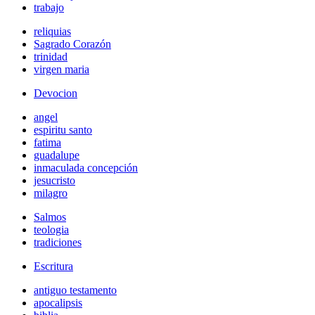
trabajo
reliquias
Sagrado Corazón
trinidad
virgen maria
Devocion
angel
espiritu santo
fatima
guadalupe
inmaculada concepción
jesucristo
milagro
Salmos
teologia
tradiciones
Escritura
antiguo testamento
apocalipsis