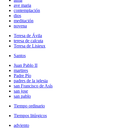
alma
ave maria
contemplación
dios
meditación
novena
Teresa de Ávila
teresa de calcuta
Teresa de Lisieux
Santos
Juan Pablo II
martires
Padre Pío
padres de la iglesia
san Francisco de Asís
san jose
san pablo
Tiempo ordinario
Tiempos litúrgicos
adviento