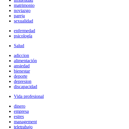
infidelidad
matrimonio
noviazgo
pareja
sexualidad
enfermedad
psicología
Salud
adiccion
alimentación
ansiedad
bienestar
deporte
depresion
discapacidad
Vida profesional
dinero
empresa
estres
management
teletrabajo