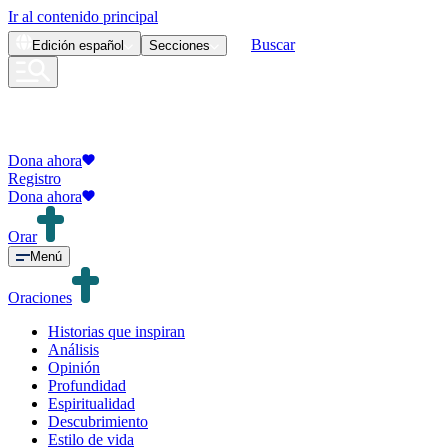
Ir al contenido principal
Buscar
Edición
español
Secciones
Dona ahora
Registro
Dona ahora
Orar
Menú
Oraciones
Historias que inspiran
Análisis
Opinión
Profundidad
Espiritualidad
Descubrimiento
Estilo de vida