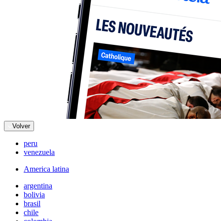
Volver
peru
venezuela
America latina
argentina
bolivia
brasil
chile