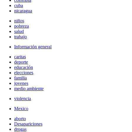
colombia
cuba
nicaragua
niños
pobreza
salud
trabajo
Información general
caritas
deporte
educación
elecciones
familia
jovenes
medio ambiente
violencia
Mexico
aborto
Desapariciones
drogas