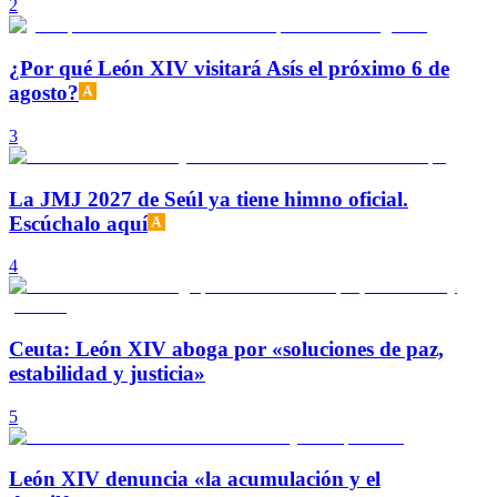
2
¿Por qué León XIV visitará Asís el próximo 6 de
agosto?
3
La JMJ 2027 de Seúl ya tiene himno oficial.
Escúchalo aquí
4
Ceuta: León XIV aboga por «soluciones de paz,
estabilidad y justicia»
5
León XIV denuncia «la acumulación y el