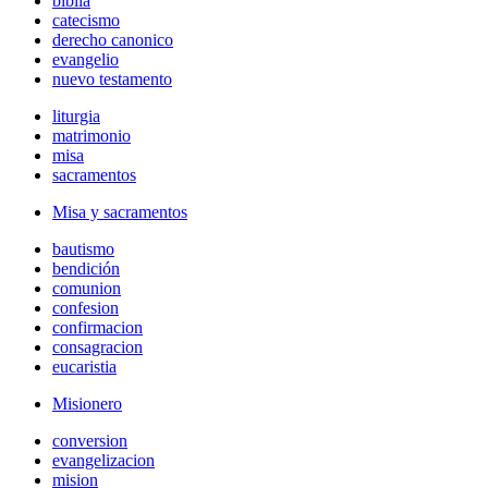
biblia
catecismo
derecho canonico
evangelio
nuevo testamento
liturgia
matrimonio
misa
sacramentos
Misa y sacramentos
bautismo
bendición
comunion
confesion
confirmacion
consagracion
eucaristia
Misionero
conversion
evangelizacion
mision