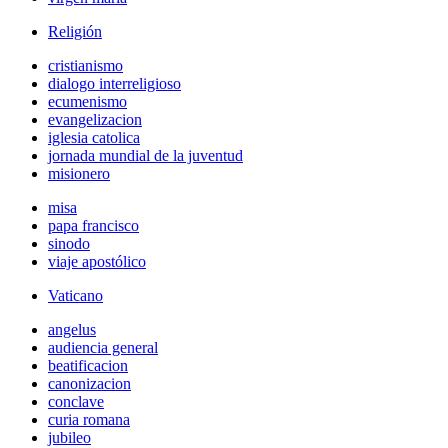
Religión
cristianismo
dialogo interreligioso
ecumenismo
evangelizacion
iglesia catolica
jornada mundial de la juventud
misionero
misa
papa francisco
sinodo
viaje apostólico
Vaticano
angelus
audiencia general
beatificacion
canonizacion
conclave
curia romana
jubileo