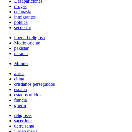
Desapariciones
drogas
eutanasia
inmigrantes
política
secuestro
libertad religiosa
Medio oriente
pakistan
ucrania
Mundo
áfrica
china
cristianos perseguidos
españa
estados unidos
francia
guerra
religiosas
sacerdote
tierra santa
virgen maria