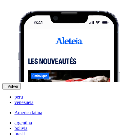
Volver
peru
venezuela
America latina
argentina
bolivia
brasil