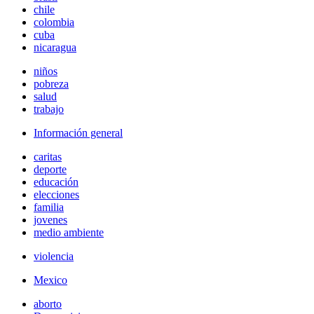
chile
colombia
cuba
nicaragua
niños
pobreza
salud
trabajo
Información general
caritas
deporte
educación
elecciones
familia
jovenes
medio ambiente
violencia
Mexico
aborto