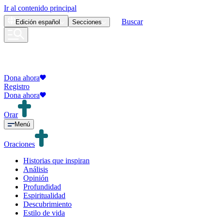
Ir al contenido principal
Buscar
Edición
español
Secciones
Dona ahora
Registro
Dona ahora
Orar
Menú
Oraciones
Historias que inspiran
Análisis
Opinión
Profundidad
Espiritualidad
Descubrimiento
Estilo de vida