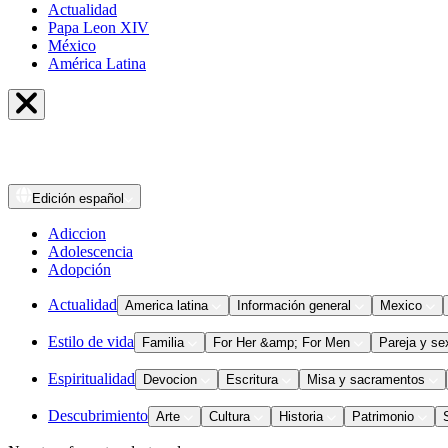
Actualidad
Papa Leon XIV
México
América Latina
Edición
español
Adiccion
Adolescencia
Adopción
Actualidad
America latina
Información general
Mexico
Estilo de vida
Familia
For Her &amp; For Men
Pareja y se
Espiritualidad
Devocion
Escritura
Misa y sacramentos
Descubrimiento
Arte
Cultura
Historia
Patrimonio