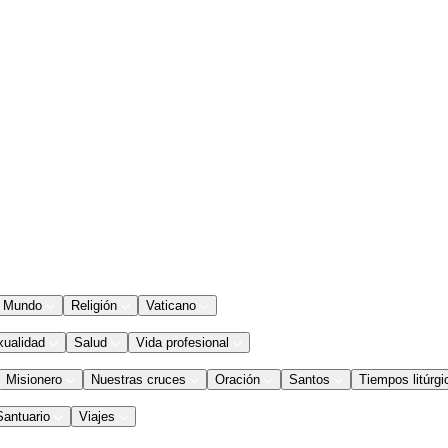
Mundo
Religión
Vaticano
xualidad
Salud
Vida profesional
Misionero
Nuestras cruces
Oración
Santos
Tiempos litúrgi
Santuario
Viajes