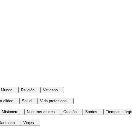
Mundo
Religión
Vaticano
xualidad
Salud
Vida profesional
Misionero
Nuestras cruces
Oración
Santos
Tiempos litúrgi
Santuario
Viajes