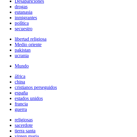
Desapariciones
drogas
eutanasia
inmigrantes
política
secuestro
libertad religiosa
Medio oriente
pakistan
ucrania
Mundo
áfrica
china
cristianos perseguidos
españa
estados unidos
francia
guerra
religiosas
sacerdote
tierra santa
virgen maria