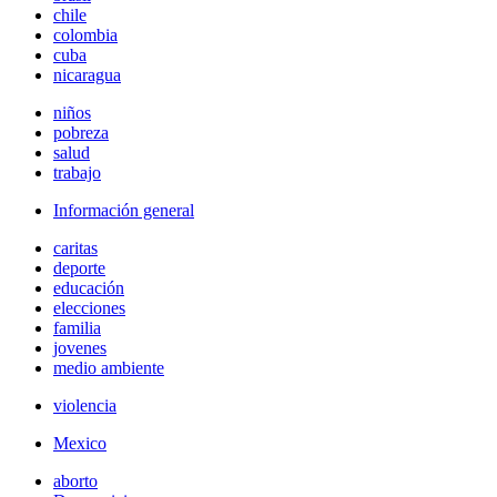
chile
colombia
cuba
nicaragua
niños
pobreza
salud
trabajo
Información general
caritas
deporte
educación
elecciones
familia
jovenes
medio ambiente
violencia
Mexico
aborto