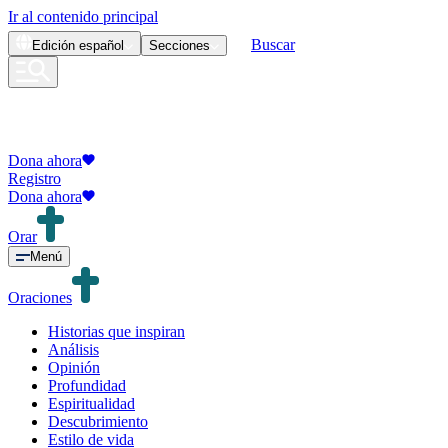
Ir al contenido principal
Buscar
Edición
español
Secciones
Dona ahora
Registro
Dona ahora
Orar
Menú
Oraciones
Historias que inspiran
Análisis
Opinión
Profundidad
Espiritualidad
Descubrimiento
Estilo de vida