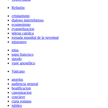
Religión
cristianismo
dialogo interreligioso
ecumenismo
evangelizacion
iglesia catolica
jornada mundial de la juventud
misionero
misa
papa francisco
sinodo
viaje apostólico
Vaticano
angelus
audiencia general
beatificacion
canonizacion
conclave
curia romana
jubileo