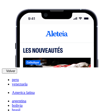
Volver
peru
venezuela
America latina
argentina
bolivia
brasil