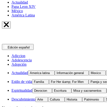
Actualidad
Papa Leon XIV
México
América Latina
Edición
español
Adiccion
Adolescencia
Adopción
Actualidad
America latina
Información general
Mexico
Estilo de vida
Familia
For Her &amp; For Men
Pareja y se
Espiritualidad
Devocion
Escritura
Misa y sacramentos
Descubrimiento
Arte
Cultura
Historia
Patrimonio