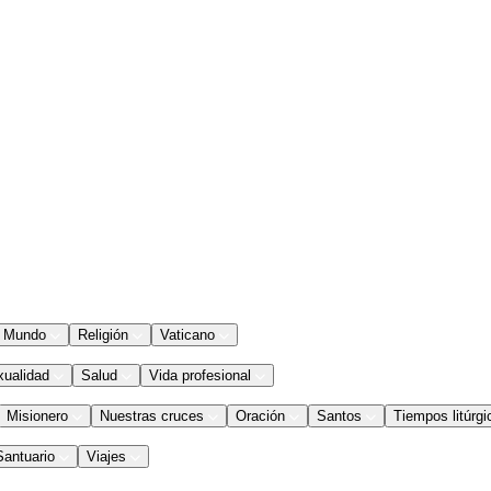
Mundo
Religión
Vaticano
xualidad
Salud
Vida profesional
Misionero
Nuestras cruces
Oración
Santos
Tiempos litúrgi
Santuario
Viajes