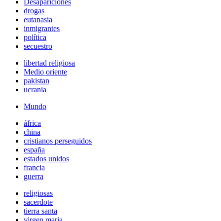
Desapariciones
drogas
eutanasia
inmigrantes
política
secuestro
libertad religiosa
Medio oriente
pakistan
ucrania
Mundo
áfrica
china
cristianos perseguidos
españa
estados unidos
francia
guerra
religiosas
sacerdote
tierra santa
virgen maria