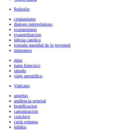
Religión
cristianismo
dialogo interreligioso
ecumenismo
evangelizacion
iglesia catolica
jornada mundial de la juventud
misionero
misa
papa francisco
sinodo
viaje apostólico
Vaticano
angelus
audiencia general
beatificacion
canonizacion
conclave
curia romana
jubileo