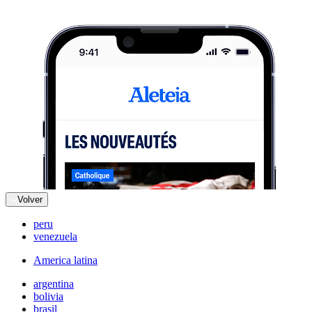
Volver
peru
venezuela
America latina
argentina
bolivia
brasil