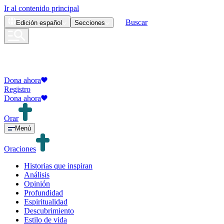
Ir al contenido principal
Buscar
Edición
español
Secciones
Dona ahora
Registro
Dona ahora
Orar
Menú
Oraciones
Historias que inspiran
Análisis
Opinión
Profundidad
Espiritualidad
Descubrimiento
Estilo de vida