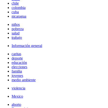
chile
colombia
cuba
nicaragua
niños
pobreza
salud
trabajo
Información general
caritas
deporte
educación
elecciones
familia
jovenes
medio ambiente
violencia
Mexico
aborto