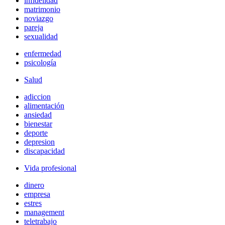
infidelidad
matrimonio
noviazgo
pareja
sexualidad
enfermedad
psicología
Salud
adiccion
alimentación
ansiedad
bienestar
deporte
depresion
discapacidad
Vida profesional
dinero
empresa
estres
management
teletrabajo