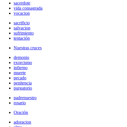
sacerdote
vida consagrada
vocacion
sacrificio
salvacion
sufrimiento
tentación
Nuestras cruces
demonio
exorcismo
infierno
muerte
pecado
penitencia
purgatorio
padrenuestro
rosario
Oración
adoracion