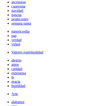
ascension
cuaresma
navidad
pascua
pentecostes
semana santa
misericordia
paz
verdad
virtud
Valores espiritualidad
alegria
amor
caridad
esperanza
fe
gracia
humildad
Arte
alabanza