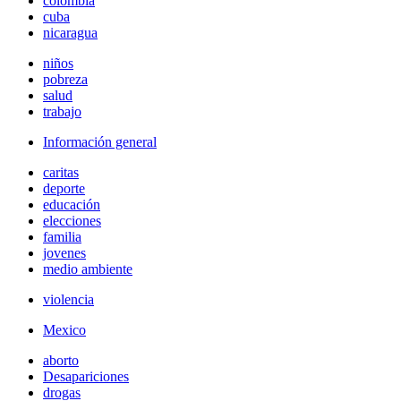
colombia
cuba
nicaragua
niños
pobreza
salud
trabajo
Información general
caritas
deporte
educación
elecciones
familia
jovenes
medio ambiente
violencia
Mexico
aborto
Desapariciones
drogas