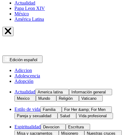
Actualidad
Papa Leon XIV
México
América Latina
Edición
español
Adiccion
Adolescencia
Adopción
Actualidad
America latina
Información general
Mexico
Mundo
Religión
Vaticano
Estilo de vida
Familia
For Her &amp; For Men
Pareja y sexualidad
Salud
Vida profesional
Espiritualidad
Devocion
Escritura
Misa y sacramentos
Misionero
Nuestras cruces