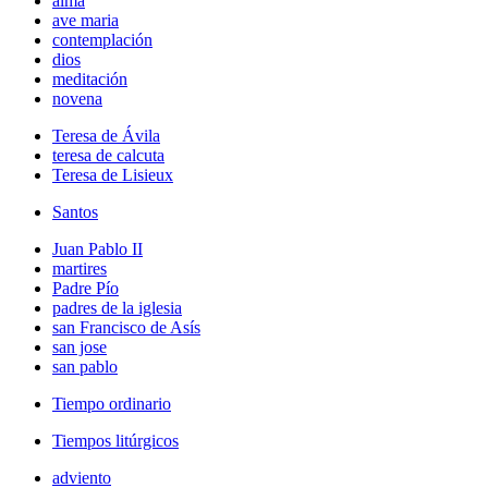
alma
ave maria
contemplación
dios
meditación
novena
Teresa de Ávila
teresa de calcuta
Teresa de Lisieux
Santos
Juan Pablo II
martires
Padre Pío
padres de la iglesia
san Francisco de Asís
san jose
san pablo
Tiempo ordinario
Tiempos litúrgicos
adviento