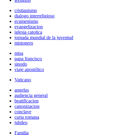
Religión
cristianismo
dialogo interreligioso
ecumenismo
evangelizacion
iglesia catolica
jornada mundial de la juventud
misionero
misa
papa francisco
sinodo
viaje apostólico
Vaticano
angelus
audiencia general
beatificacion
canonizacion
conclave
curia romana
jubileo
Familia