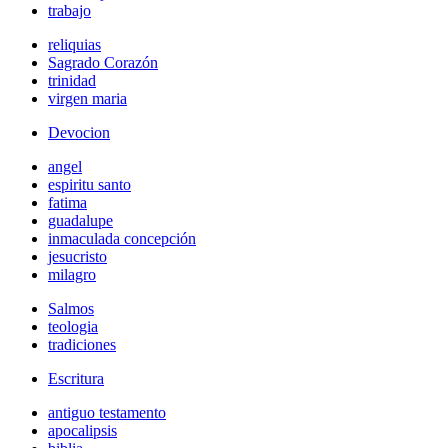
trabajo
reliquias
Sagrado Corazón
trinidad
virgen maria
Devocion
angel
espiritu santo
fatima
guadalupe
inmaculada concepción
jesucristo
milagro
Salmos
teologia
tradiciones
Escritura
antiguo testamento
apocalipsis