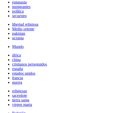
eutanasia
inmigrantes
política
secuestro
libertad religiosa
Medio oriente
pakistan
ucrania
Mundo
áfrica
china
cristianos perseguidos
españa
estados unidos
francia
guerra
religiosas
sacerdote
tierra santa
virgen maria