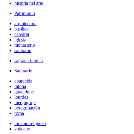
historia del arte
Patrimonio
arquitectura
basilica
catedral
iglesia
monasterio
santuario
sagrada familia
Santuario
aparecida
fatima
guadalupe
lourdes
medjugorje
peregrinación
roma
turismo religioso
vaticano