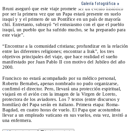
Galería fotográfica
Bruni aseguró que este viaje promete ser un evento histórico
por ser la primera vez que un Papa estará presente en suelo
iraquí y y el primero de un Pontífice en un país de mayoría
chií. Entretanto, subrayó “el entusiasmo con el que el pueblo
iraquí, un pueblo que ha sufrido mucho, se ha preparado para
este viaje”.
“Encontrar a la comunidad cristiana; profundizar en la relación
entre las diferentes religiones; encontrar a Irak”, los tres
objetivos principales del viaje, que hace realidad el sueño
manifestado por Juan Pablo II con motivo del Jubileo del año
2000.
Francisco no estará acompañado por su médico personal,
Roberto Bernabei
,
apenas nombrado no pudo organizarse,
confirmó el director. Pero, llevará una protección espiritual,
viajará en el avión con la imagen de la Virgen de Loreto,
protectora de los aviadores. Los 7 textos (entre discursos y
homilías) del Papa serán en italiano. Primera etapa: Roma-
Bagdad, en cuatro horas de vuelo.
El Papa que
acostumbra
llevar a un empleado vaticano en sus vuelos, esta vez, invitó a
una enfermera.