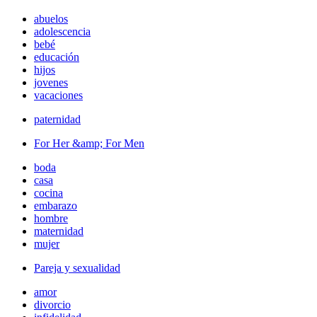
abuelos
adolescencia
bebé
educación
hijos
jovenes
vacaciones
paternidad
For Her &amp; For Men
boda
casa
cocina
embarazo
hombre
maternidad
mujer
Pareja y sexualidad
amor
divorcio