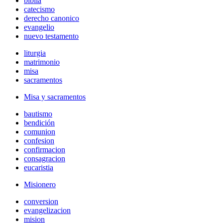
biblia
catecismo
derecho canonico
evangelio
nuevo testamento
liturgia
matrimonio
misa
sacramentos
Misa y sacramentos
bautismo
bendición
comunion
confesion
confirmacion
consagracion
eucaristia
Misionero
conversion
evangelizacion
mision