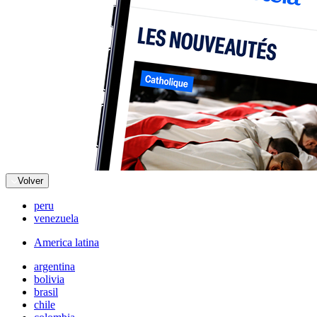
Volver
peru
venezuela
America latina
argentina
bolivia
brasil
chile