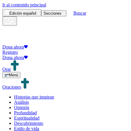
Ir al contenido principal
Buscar
Edición
español
Secciones
Dona ahora
Registro
Dona ahora
Orar
Menú
Oraciones
Historias que inspiran
Análisis
Opinión
Profundidad
Espiritualidad
Descubrimiento
Estilo de vida