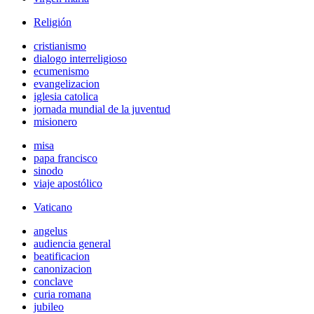
Religión
cristianismo
dialogo interreligioso
ecumenismo
evangelizacion
iglesia catolica
jornada mundial de la juventud
misionero
misa
papa francisco
sinodo
viaje apostólico
Vaticano
angelus
audiencia general
beatificacion
canonizacion
conclave
curia romana
jubileo