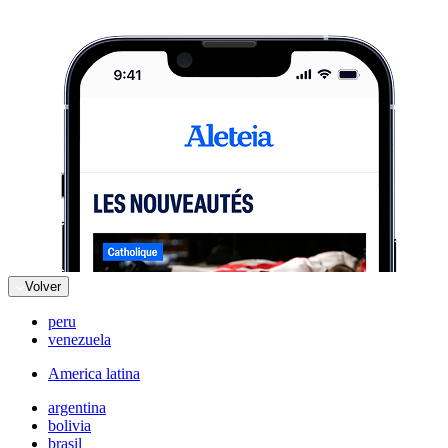
Volver
peru
venezuela
America latina
argentina
bolivia
brasil