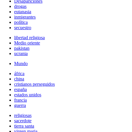
Desapariciones
drogas
eutanasia
inmigrantes
política
secuestro
libertad religiosa
Medio oriente
pakistan
ucrania
Mundo
áfrica
china
cristianos perseguidos
españa
estados unidos
francia
guerra
religiosas
sacerdote
tierra santa
virgen maria