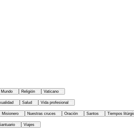
Mundo
Religión
Vaticano
xualidad
Salud
Vida profesional
Misionero
Nuestras cruces
Oración
Santos
Tiempos litúrgi
Santuario
Viajes