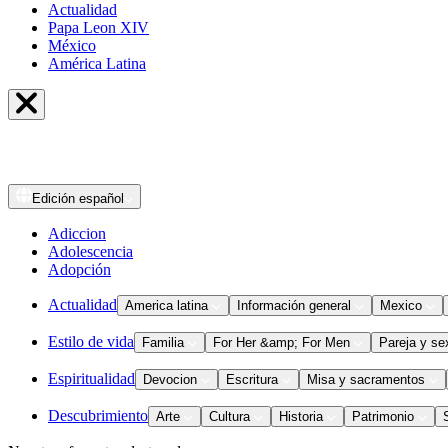
Actualidad
Papa Leon XIV
México
América Latina
Edición
español
Adiccion
Adolescencia
Adopción
Actualidad
America latina
Información general
Mexico
Estilo de vida
Familia
For Her &amp; For Men
Pareja y se
Espiritualidad
Devocion
Escritura
Misa y sacramentos
Descubrimiento
Arte
Cultura
Historia
Patrimonio