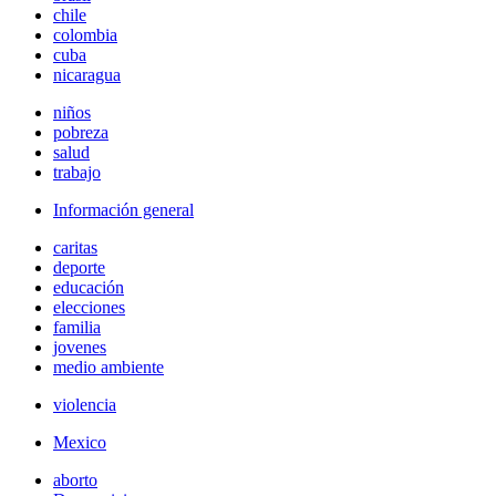
chile
colombia
cuba
nicaragua
niños
pobreza
salud
trabajo
Información general
caritas
deporte
educación
elecciones
familia
jovenes
medio ambiente
violencia
Mexico
aborto