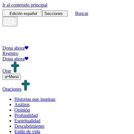
Ir al contenido principal
Buscar
Edición
español
Secciones
Dona ahora
Registro
Dona ahora
Orar
Menú
Oraciones
Historias que inspiran
Análisis
Opinión
Profundidad
Espiritualidad
Descubrimiento
Estilo de vida