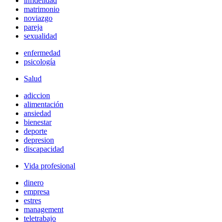
infidelidad
matrimonio
noviazgo
pareja
sexualidad
enfermedad
psicología
Salud
adiccion
alimentación
ansiedad
bienestar
deporte
depresion
discapacidad
Vida profesional
dinero
empresa
estres
management
teletrabajo