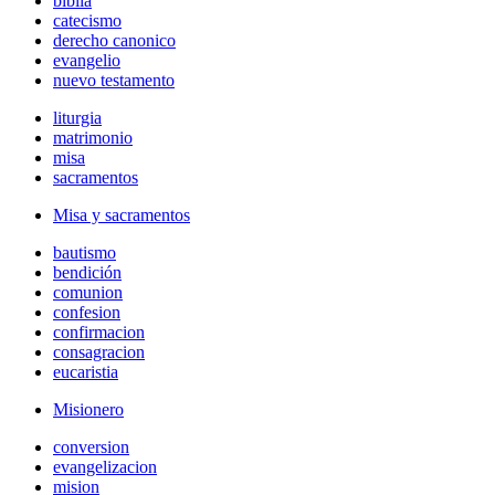
biblia
catecismo
derecho canonico
evangelio
nuevo testamento
liturgia
matrimonio
misa
sacramentos
Misa y sacramentos
bautismo
bendición
comunion
confesion
confirmacion
consagracion
eucaristia
Misionero
conversion
evangelizacion
mision