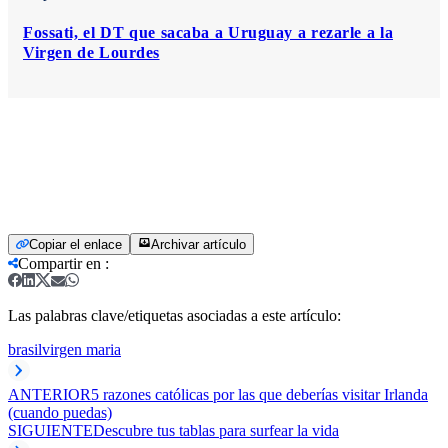
Fossati, el DT que sacaba a Uruguay a rezarle a la
Virgen de Lourdes
Copiar el enlace
Archivar artículo
Compartir en
:
Las palabras clave/etiquetas asociadas a este artículo:
brasil
virgen maria
ANTERIOR
5 razones católicas por las que deberías visitar Irlanda
(cuando puedas)
SIGUIENTE
Descubre tus tablas para surfear la vida