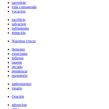
sacerdote
vida consagrada
vocacion
sacrificio
salvacion
sufrimiento
tentación
Nuestras cruces
demonio
exorcismo
infierno
muerte
pecado
penitencia
purgatorio
padrenuestro
rosario
Oración
adoracion