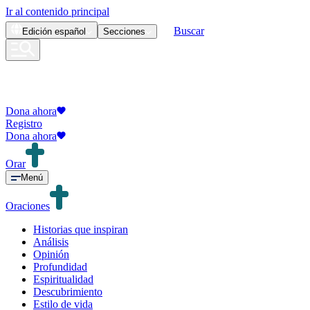
Ir al contenido principal
Buscar
Edición
español
Secciones
Dona ahora
Registro
Dona ahora
Orar
Menú
Oraciones
Historias que inspiran
Análisis
Opinión
Profundidad
Espiritualidad
Descubrimiento
Estilo de vida