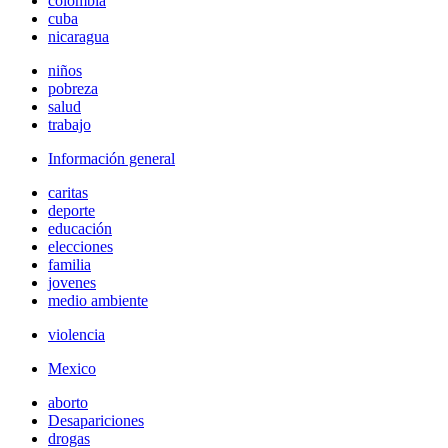
colombia
cuba
nicaragua
niños
pobreza
salud
trabajo
Información general
caritas
deporte
educación
elecciones
familia
jovenes
medio ambiente
violencia
Mexico
aborto
Desapariciones
drogas