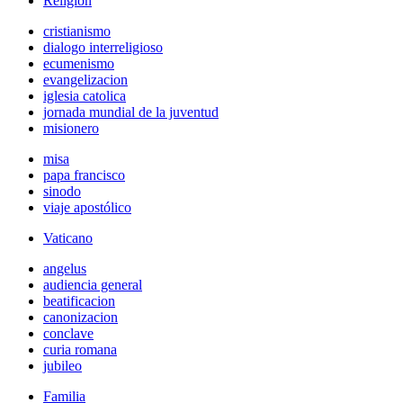
Religión
cristianismo
dialogo interreligioso
ecumenismo
evangelizacion
iglesia catolica
jornada mundial de la juventud
misionero
misa
papa francisco
sinodo
viaje apostólico
Vaticano
angelus
audiencia general
beatificacion
canonizacion
conclave
curia romana
jubileo
Familia