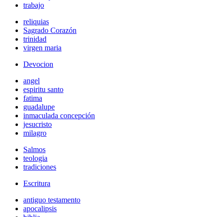
trabajo
reliquias
Sagrado Corazón
trinidad
virgen maria
Devocion
angel
espiritu santo
fatima
guadalupe
inmaculada concepción
jesucristo
milagro
Salmos
teologia
tradiciones
Escritura
antiguo testamento
apocalipsis