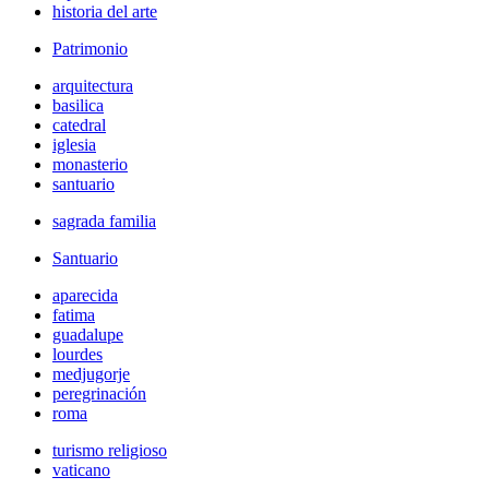
historia del arte
Patrimonio
arquitectura
basilica
catedral
iglesia
monasterio
santuario
sagrada familia
Santuario
aparecida
fatima
guadalupe
lourdes
medjugorje
peregrinación
roma
turismo religioso
vaticano