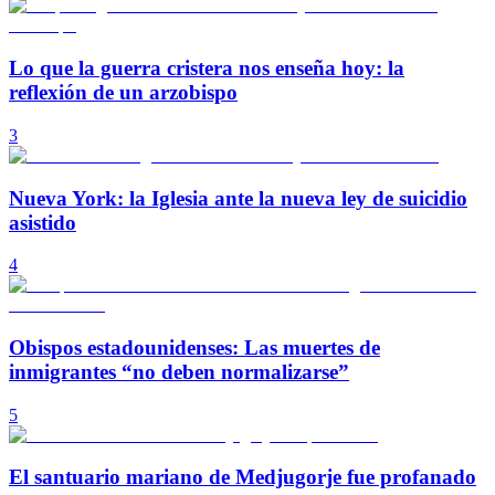
Lo que la guerra cristera nos enseña hoy: la
reflexión de un arzobispo
3
Nueva York: la Iglesia ante la nueva ley de suicidio
asistido
4
Obispos estadounidenses: Las muertes de
inmigrantes “no deben normalizarse”
5
El santuario mariano de Medjugorje fue profanado