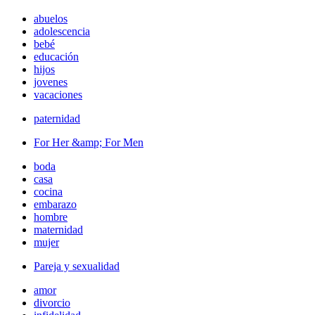
abuelos
adolescencia
bebé
educación
hijos
jovenes
vacaciones
paternidad
For Her &amp; For Men
boda
casa
cocina
embarazo
hombre
maternidad
mujer
Pareja y sexualidad
amor
divorcio