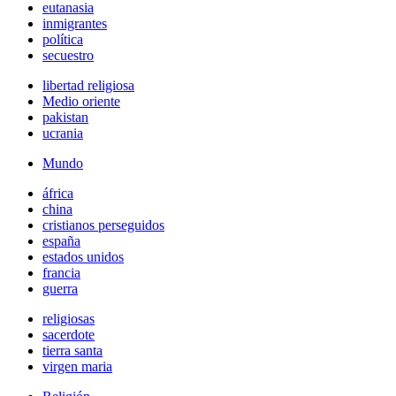
eutanasia
inmigrantes
política
secuestro
libertad religiosa
Medio oriente
pakistan
ucrania
Mundo
áfrica
china
cristianos perseguidos
españa
estados unidos
francia
guerra
religiosas
sacerdote
tierra santa
virgen maria