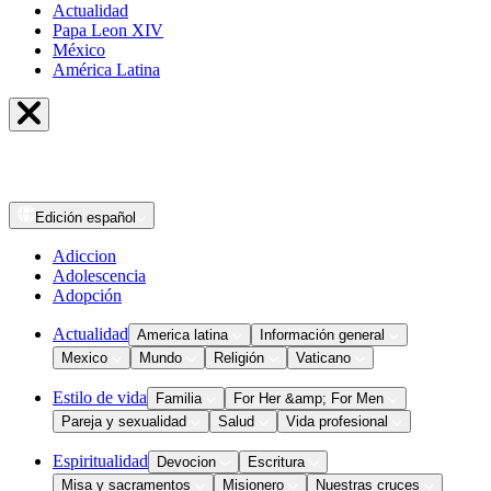
Actualidad
Papa Leon XIV
México
América Latina
Edición
español
Adiccion
Adolescencia
Adopción
Actualidad
America latina
Información general
Mexico
Mundo
Religión
Vaticano
Estilo de vida
Familia
For Her &amp; For Men
Pareja y sexualidad
Salud
Vida profesional
Espiritualidad
Devocion
Escritura
Misa y sacramentos
Misionero
Nuestras cruces