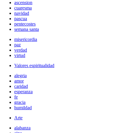
ascension
cuaresma
navidad
pascua
pentecostes
semana santa
misericordia
paz
verdad
virtud
Valores espiritualidad
alegria
amor
caridad
esperanza
fe
gracia
humildad
Arte
alabanza