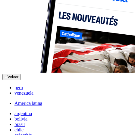
Volver
peru
venezuela
America latina
argentina
bolivia
brasil
chile