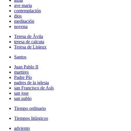
alma
ave maria
contemplación
dios
meditación
novena
Teresa de Ávila
teresa de calcuta
Teresa de Lisieux
Santos
Juan Pablo II
martires
Padre Pío
padres de la iglesia
san Francisco de Asís
san jose
san pablo
Tiempo ordinario
Tiempos litúrgicos
adviento