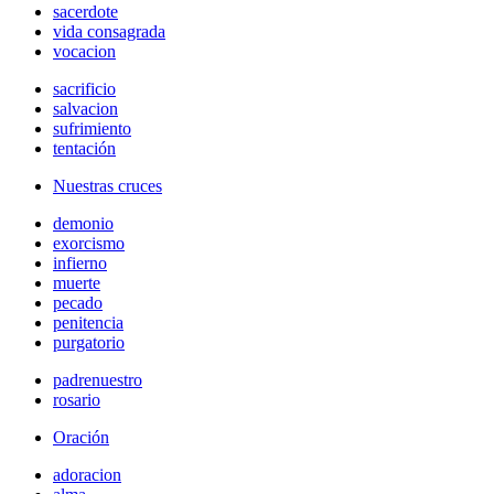
sacerdote
vida consagrada
vocacion
sacrificio
salvacion
sufrimiento
tentación
Nuestras cruces
demonio
exorcismo
infierno
muerte
pecado
penitencia
purgatorio
padrenuestro
rosario
Oración
adoracion