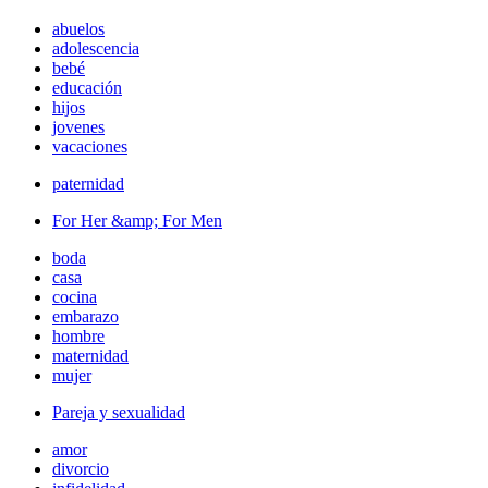
abuelos
adolescencia
bebé
educación
hijos
jovenes
vacaciones
paternidad
For Her &amp; For Men
boda
casa
cocina
embarazo
hombre
maternidad
mujer
Pareja y sexualidad
amor
divorcio