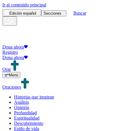
Ir al contenido principal
Buscar
Edición
español
Secciones
Dona ahora
Registro
Dona ahora
Orar
Menú
Oraciones
Historias que inspiran
Análisis
Opinión
Profundidad
Espiritualidad
Descubrimiento
Estilo de vida