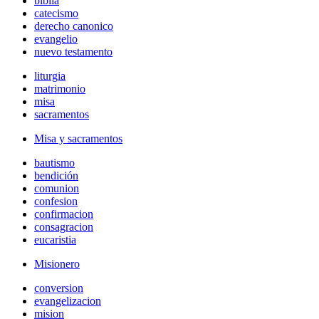
biblia
catecismo
derecho canonico
evangelio
nuevo testamento
liturgia
matrimonio
misa
sacramentos
Misa y sacramentos
bautismo
bendición
comunion
confesion
confirmacion
consagracion
eucaristia
Misionero
conversion
evangelizacion
mision