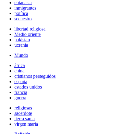
eutanasia
inmigrantes
política
secuestro
libertad religiosa
Medio oriente
pakistan
ucrania
Mundo
áfrica
china
cristianos perseguidos
españa
estados unidos
francia
guerra
religiosas
sacerdote
tierra santa
virgen maria