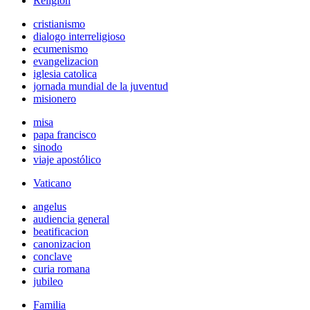
Religión
cristianismo
dialogo interreligioso
ecumenismo
evangelizacion
iglesia catolica
jornada mundial de la juventud
misionero
misa
papa francisco
sinodo
viaje apostólico
Vaticano
angelus
audiencia general
beatificacion
canonizacion
conclave
curia romana
jubileo
Familia