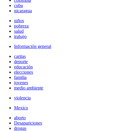
colombia
cuba
nicaragua
niños
pobreza
salud
trabajo
Información general
caritas
deporte
educación
elecciones
familia
jovenes
medio ambiente
violencia
Mexico
aborto
Desapariciones
drogas