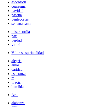
ascension
cuaresma
navidad
pascua
pentecostes
semana santa
misericordia
paz
verdad
virtud
Valores espiritualidad
alegria
amor
caridad
esperanza
fe
gracia
humildad
Arte
alabanza