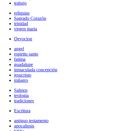
trabajo
reliquias
Sagrado Corazón
trinidad
virgen maria
Devocion
angel
espiritu santo
fatima
guadalupe
inmaculada concepción
jesucristo
milagro
Salmos
teologia
tradiciones
Escritura
antiguo testamento
apocalipsis