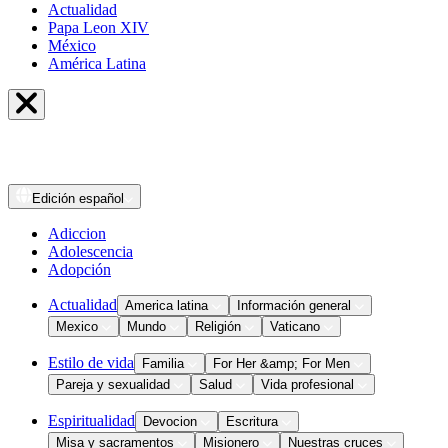
Actualidad
Papa Leon XIV
México
América Latina
Edición
español
Adiccion
Adolescencia
Adopción
Actualidad
America latina
Información general
Mexico
Mundo
Religión
Vaticano
Estilo de vida
Familia
For Her &amp; For Men
Pareja y sexualidad
Salud
Vida profesional
Espiritualidad
Devocion
Escritura
Misa y sacramentos
Misionero
Nuestras cruces