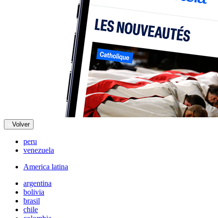
Volver
peru
venezuela
America latina
argentina
bolivia
brasil
chile