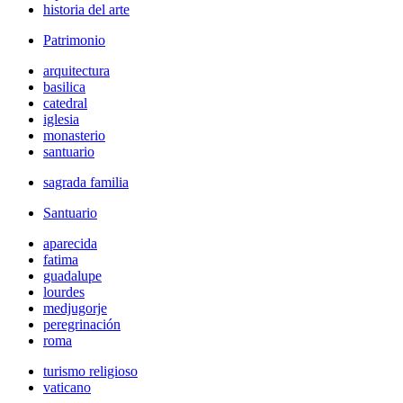
historia del arte
Patrimonio
arquitectura
basilica
catedral
iglesia
monasterio
santuario
sagrada familia
Santuario
aparecida
fatima
guadalupe
lourdes
medjugorje
peregrinación
roma
turismo religioso
vaticano