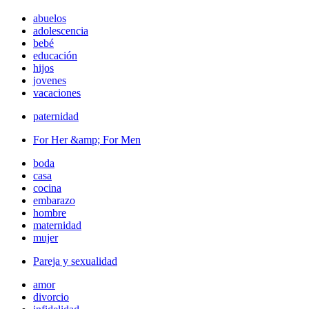
abuelos
adolescencia
bebé
educación
hijos
jovenes
vacaciones
paternidad
For Her &amp; For Men
boda
casa
cocina
embarazo
hombre
maternidad
mujer
Pareja y sexualidad
amor
divorcio