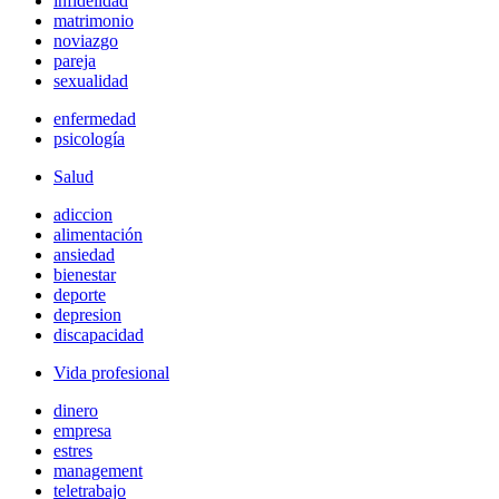
infidelidad
matrimonio
noviazgo
pareja
sexualidad
enfermedad
psicología
Salud
adiccion
alimentación
ansiedad
bienestar
deporte
depresion
discapacidad
Vida profesional
dinero
empresa
estres
management
teletrabajo