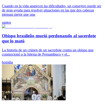
Cuando en la vida aparecen las dificultades, un consejero puede ser
de gran ayuda para resolver situaciones en las que dos cabezas
piensan mejor que una
santos
Obispo brasileño murió perdonando al sacerdote
que lo mató
La historia de un crimen de un sacerdote contra un obispo que
conmocionó a la Iglesia de Pernambuco y el...
homilia