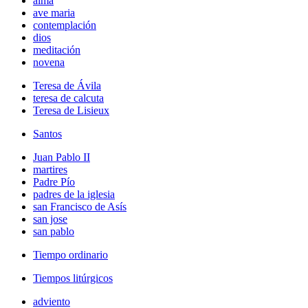
alma
ave maria
contemplación
dios
meditación
novena
Teresa de Ávila
teresa de calcuta
Teresa de Lisieux
Santos
Juan Pablo II
martires
Padre Pío
padres de la iglesia
san Francisco de Asís
san jose
san pablo
Tiempo ordinario
Tiempos litúrgicos
adviento