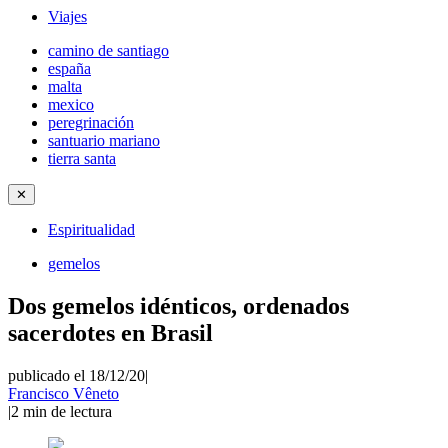
Viajes
camino de santiago
españa
malta
mexico
peregrinación
santuario mariano
tierra santa
✕
Espiritualidad
gemelos
Dos gemelos idénticos, ordenados
sacerdotes en Brasil
publicado el 18/12/20
|
Francisco Vêneto
|
2
min de lectura