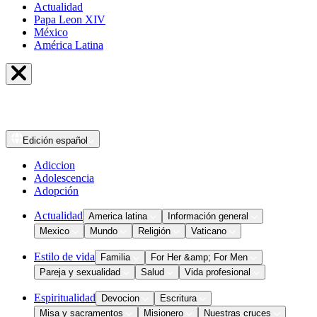
Actualidad
Papa Leon XIV
México
América Latina
Edición
español
Adiccion
Adolescencia
Adopción
Actualidad
America latina
Información general
Mexico
Mundo
Religión
Vaticano
Estilo de vida
Familia
For Her &amp; For Men
Pareja y sexualidad
Salud
Vida profesional
Espiritualidad
Devocion
Escritura
Misa y sacramentos
Misionero
Nuestras cruces