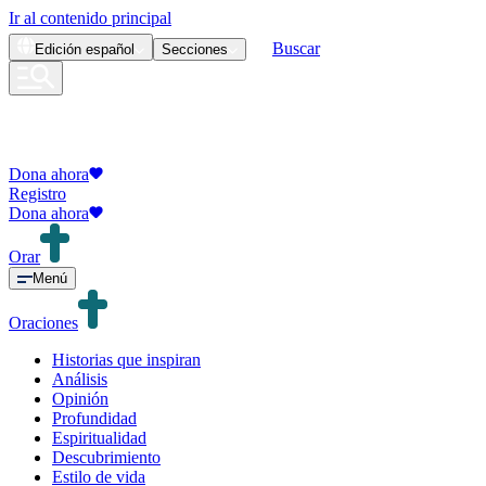
Ir al contenido principal
Buscar
Edición
español
Secciones
Dona ahora
Registro
Dona ahora
Orar
Menú
Oraciones
Historias que inspiran
Análisis
Opinión
Profundidad
Espiritualidad
Descubrimiento
Estilo de vida