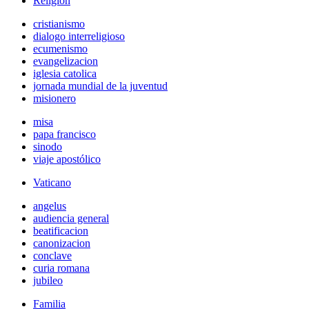
Religión
cristianismo
dialogo interreligioso
ecumenismo
evangelizacion
iglesia catolica
jornada mundial de la juventud
misionero
misa
papa francisco
sinodo
viaje apostólico
Vaticano
angelus
audiencia general
beatificacion
canonizacion
conclave
curia romana
jubileo
Familia