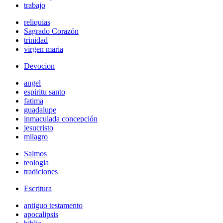
trabajo
reliquias
Sagrado Corazón
trinidad
virgen maria
Devocion
angel
espiritu santo
fatima
guadalupe
inmaculada concepción
jesucristo
milagro
Salmos
teologia
tradiciones
Escritura
antiguo testamento
apocalipsis