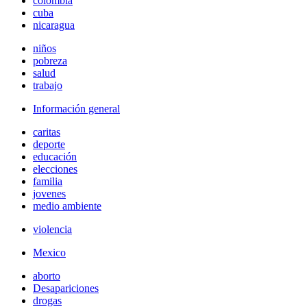
colombia
cuba
nicaragua
niños
pobreza
salud
trabajo
Información general
caritas
deporte
educación
elecciones
familia
jovenes
medio ambiente
violencia
Mexico
aborto
Desapariciones
drogas