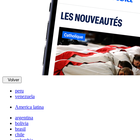
Volver
peru
venezuela
America latina
argentina
bolivia
brasil
chile