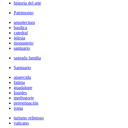
historia del arte
Patrimonio
arquitectura
basilica
catedral
iglesia
monasterio
santuario
sagrada familia
Santuario
aparecida
fatima
guadalupe
lourdes
medjugorje
peregrinación
roma
turismo religioso
vaticano