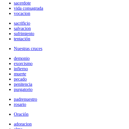
sacerdote
vida consagrada
vocacion
sacrificio
salvacion
sufrimiento
tentación
Nuestras cruces
demonio
exorcismo
infierno
muerte
pecado
penitencia
purgatorio
padrenuestro
rosario
Oración
adoracion