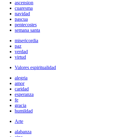
ascension
cuaresma
navidad
pascua
pentecostes
semana santa
misericordia
paz
verdad
virtud
Valores espiritualidad
alegria
amor
caridad
esperanza
fe
gracia
humildad
Arte
alabanza