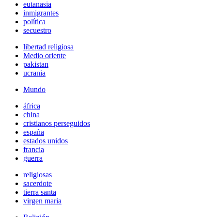
eutanasia
inmigrantes
política
secuestro
libertad religiosa
Medio oriente
pakistan
ucrania
Mundo
áfrica
china
cristianos perseguidos
españa
estados unidos
francia
guerra
religiosas
sacerdote
tierra santa
virgen maria