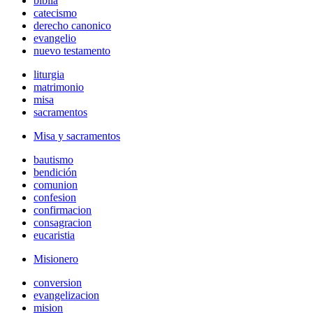
biblia
catecismo
derecho canonico
evangelio
nuevo testamento
liturgia
matrimonio
misa
sacramentos
Misa y sacramentos
bautismo
bendición
comunion
confesion
confirmacion
consagracion
eucaristia
Misionero
conversion
evangelizacion
mision