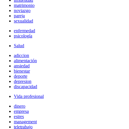
infidelidad
matrimonio
noviazgo
pareja
sexualidad
enfermedad
psicología
Salud
adiccion
alimentación
ansiedad
bienestar
deporte
depresion
discapacidad
Vida profesional
dinero
empresa
estres
management
teletrabajo