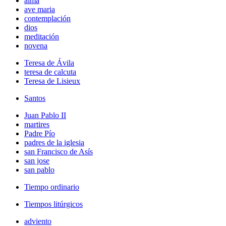
alma
ave maria
contemplación
dios
meditación
novena
Teresa de Ávila
teresa de calcuta
Teresa de Lisieux
Santos
Juan Pablo II
martires
Padre Pío
padres de la iglesia
san Francisco de Asís
san jose
san pablo
Tiempo ordinario
Tiempos litúrgicos
adviento