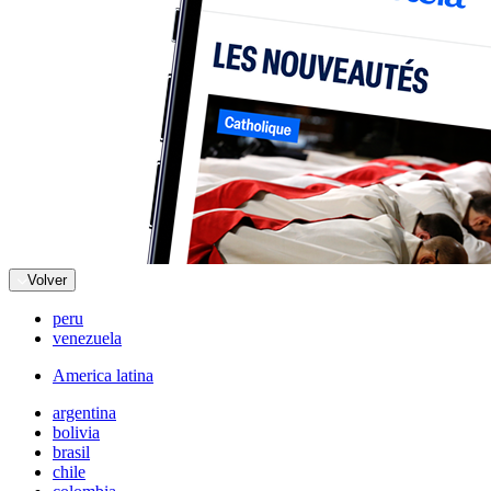
Volver
peru
venezuela
America latina
argentina
bolivia
brasil
chile