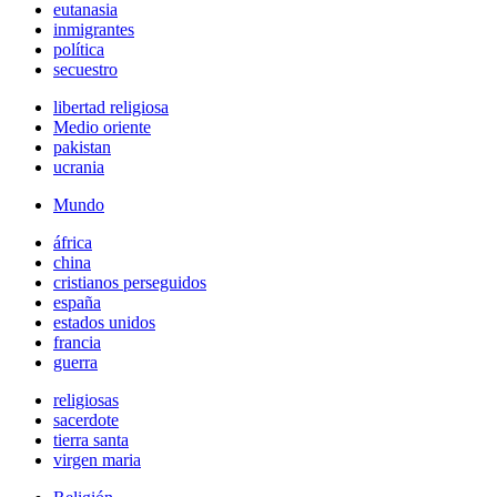
eutanasia
inmigrantes
política
secuestro
libertad religiosa
Medio oriente
pakistan
ucrania
Mundo
áfrica
china
cristianos perseguidos
españa
estados unidos
francia
guerra
religiosas
sacerdote
tierra santa
virgen maria