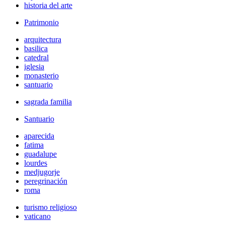
historia del arte
Patrimonio
arquitectura
basilica
catedral
iglesia
monasterio
santuario
sagrada familia
Santuario
aparecida
fatima
guadalupe
lourdes
medjugorje
peregrinación
roma
turismo religioso
vaticano