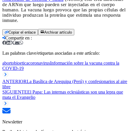
de ARNm que luego pueden ser inyectadas en el cuerpo
humano. La vacuna luego provoca que las propias células del
individuo produzcan la proteína que estimula una respuesta
inmune.
Copiar el enlace
Archivar artículo
Compartir en
:
Las palabras clave/etiquetas asociadas a este artículo:
aborto
bioetica
coronavirus
Información sobre la vacuna contra la
COVID-19
ANTERIOR
La Basílica de Arequipa (Perú) y confesionarios al aire
libre
SIGUIENTE
El Papa: Las internas eclesiásticas son una lepra que
mata el Evangelio
Newsletter