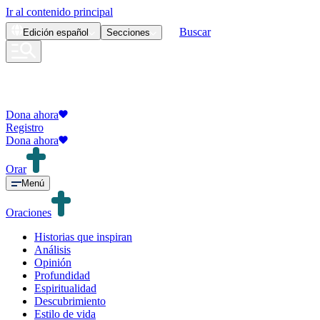
Ir al contenido principal
Buscar
Edición
español
Secciones
Dona ahora
Registro
Dona ahora
Orar
Menú
Oraciones
Historias que inspiran
Análisis
Opinión
Profundidad
Espiritualidad
Descubrimiento
Estilo de vida