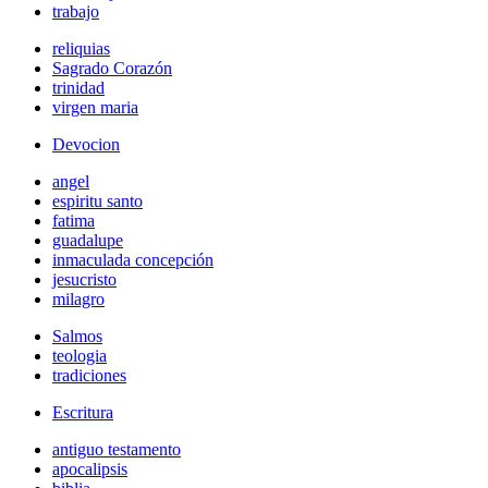
trabajo
reliquias
Sagrado Corazón
trinidad
virgen maria
Devocion
angel
espiritu santo
fatima
guadalupe
inmaculada concepción
jesucristo
milagro
Salmos
teologia
tradiciones
Escritura
antiguo testamento
apocalipsis