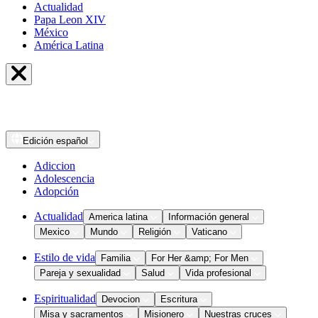
Actualidad
Papa Leon XIV
México
América Latina
Edición
español
Adiccion
Adolescencia
Adopción
Actualidad
America latina
Información general
Mexico
Mundo
Religión
Vaticano
Estilo de vida
Familia
For Her &amp; For Men
Pareja y sexualidad
Salud
Vida profesional
Espiritualidad
Devocion
Escritura
Misa y sacramentos
Misionero
Nuestras cruces