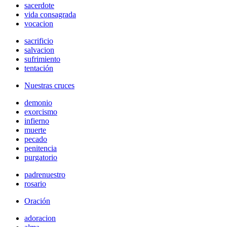
sacerdote
vida consagrada
vocacion
sacrificio
salvacion
sufrimiento
tentación
Nuestras cruces
demonio
exorcismo
infierno
muerte
pecado
penitencia
purgatorio
padrenuestro
rosario
Oración
adoracion