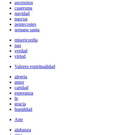
ascension
cuaresma
navidad
pascua
pentecostes
semana santa
misericordia
paz
verdad
virtud
Valores espiritualidad
alegria
amor
caridad
esperanza
fe
gracia
humildad
Arte
alabanza