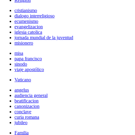
Religión
cristianismo
dialogo interreligioso
ecumenismo
evangelizacion
iglesia catolica
jornada mundial de la juventud
misionero
misa
papa francisco
sinodo
viaje apostólico
Vaticano
angelus
audiencia general
beatificacion
canonizacion
conclave
curia romana
jubileo
Familia