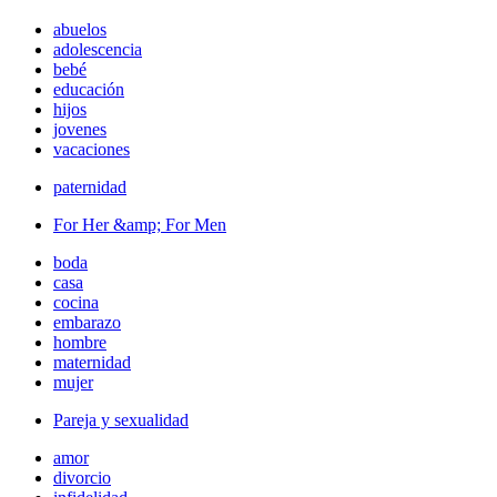
abuelos
adolescencia
bebé
educación
hijos
jovenes
vacaciones
paternidad
For Her &amp; For Men
boda
casa
cocina
embarazo
hombre
maternidad
mujer
Pareja y sexualidad
amor
divorcio