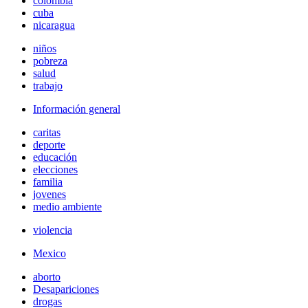
colombia
cuba
nicaragua
niños
pobreza
salud
trabajo
Información general
caritas
deporte
educación
elecciones
familia
jovenes
medio ambiente
violencia
Mexico
aborto
Desapariciones
drogas