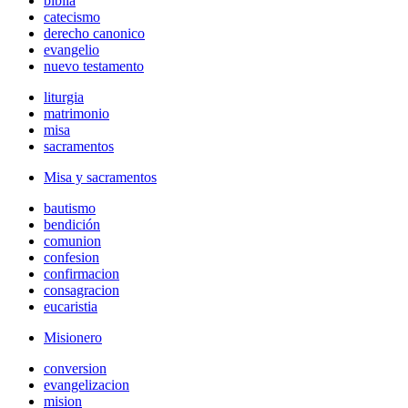
biblia
catecismo
derecho canonico
evangelio
nuevo testamento
liturgia
matrimonio
misa
sacramentos
Misa y sacramentos
bautismo
bendición
comunion
confesion
confirmacion
consagracion
eucaristia
Misionero
conversion
evangelizacion
mision