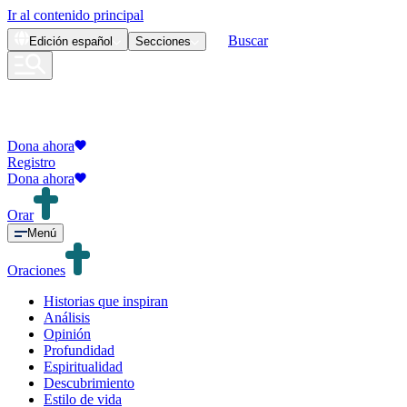
Ir al contenido principal
Buscar
Edición
español
Secciones
Dona ahora
Registro
Dona ahora
Orar
Menú
Oraciones
Historias que inspiran
Análisis
Opinión
Profundidad
Espiritualidad
Descubrimiento
Estilo de vida