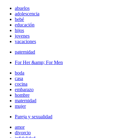
abuelos
adolescencia
bebé
educación
hijos
jovenes
vacaciones
paternidad
For Her &amp; For Men
boda
casa
cocina
embarazo
hombre
maternidad
mujer
Pareja y sexualidad
amor
divorcio