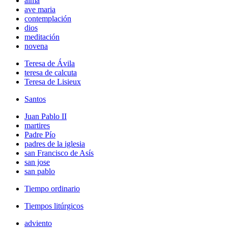
alma
ave maria
contemplación
dios
meditación
novena
Teresa de Ávila
teresa de calcuta
Teresa de Lisieux
Santos
Juan Pablo II
martires
Padre Pío
padres de la iglesia
san Francisco de Asís
san jose
san pablo
Tiempo ordinario
Tiempos litúrgicos
adviento