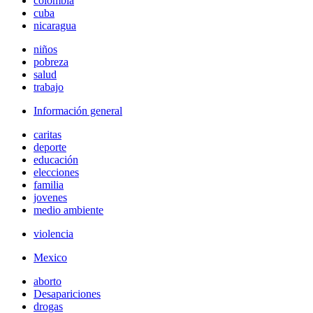
colombia
cuba
nicaragua
niños
pobreza
salud
trabajo
Información general
caritas
deporte
educación
elecciones
familia
jovenes
medio ambiente
violencia
Mexico
aborto
Desapariciones
drogas