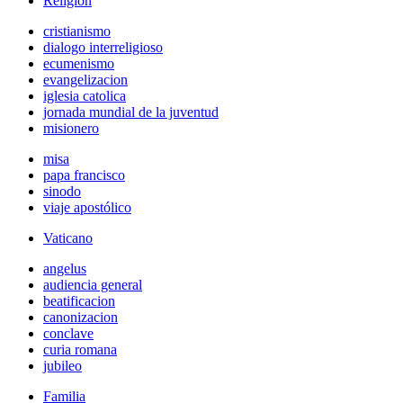
Religión
cristianismo
dialogo interreligioso
ecumenismo
evangelizacion
iglesia catolica
jornada mundial de la juventud
misionero
misa
papa francisco
sinodo
viaje apostólico
Vaticano
angelus
audiencia general
beatificacion
canonizacion
conclave
curia romana
jubileo
Familia