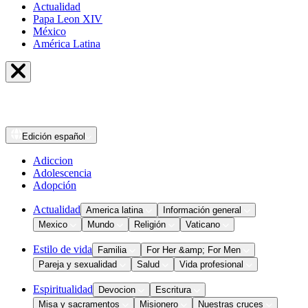
Actualidad
Papa Leon XIV
México
América Latina
Edición
español
Adiccion
Adolescencia
Adopción
Actualidad
America latina
Información general
Mexico
Mundo
Religión
Vaticano
Estilo de vida
Familia
For Her &amp; For Men
Pareja y sexualidad
Salud
Vida profesional
Espiritualidad
Devocion
Escritura
Misa y sacramentos
Misionero
Nuestras cruces