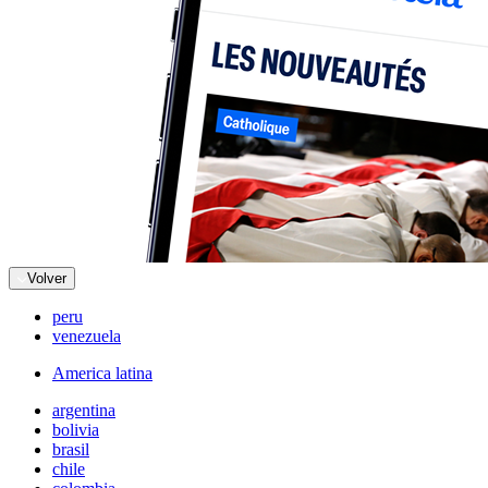
Volver
peru
venezuela
America latina
argentina
bolivia
brasil
chile