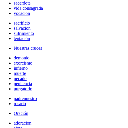
sacerdote
vida consagrada
vocacion
sacrificio
salvacion
sufrimiento
tentación
Nuestras cruces
demonio
exorcismo
infierno
muerte
pecado
penitencia
purgatorio
padrenuestro
rosario
Oración
adoracion