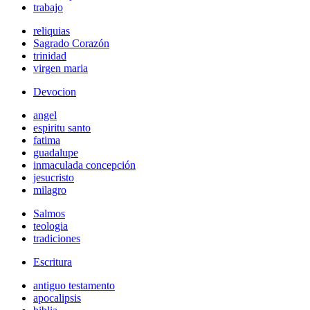
trabajo
reliquias
Sagrado Corazón
trinidad
virgen maria
Devocion
angel
espiritu santo
fatima
guadalupe
inmaculada concepción
jesucristo
milagro
Salmos
teologia
tradiciones
Escritura
antiguo testamento
apocalipsis