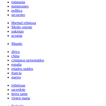
eutanasia
inmigrantes
política
secuestro
libertad religiosa
Medio oriente
pakistan
ucrania
Mundo
áfrica
china
cristianos perseguidos
españa
estados unidos
francia
guerra
religiosas
sacerdote
tierra santa
virgen maria