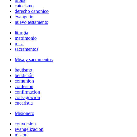
biblia
catecismo
derecho canonico
evangelio
nuevo testamento
liturgia
matrimonio
misa
sacramentos
Misa y sacramentos
bautismo
bendición
comunion
confesion
confirmacion
consagracion
eucaristia
Misionero
conversion
evangelizacion
mision