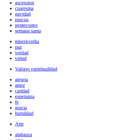
ascension
cuaresma
navidad
pascua
pentecostes
semana santa
misericordia
paz
verdad
virtud
Valores espiritualidad
alegria
amor
caridad
esperanza
fe
gracia
humildad
Arte
alabanza