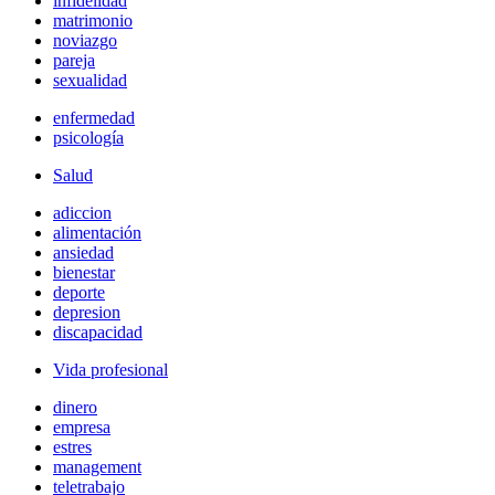
infidelidad
matrimonio
noviazgo
pareja
sexualidad
enfermedad
psicología
Salud
adiccion
alimentación
ansiedad
bienestar
deporte
depresion
discapacidad
Vida profesional
dinero
empresa
estres
management
teletrabajo