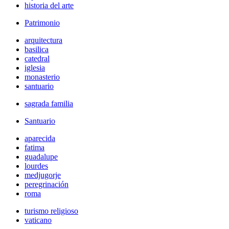
historia del arte
Patrimonio
arquitectura
basilica
catedral
iglesia
monasterio
santuario
sagrada familia
Santuario
aparecida
fatima
guadalupe
lourdes
medjugorje
peregrinación
roma
turismo religioso
vaticano