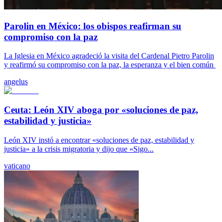
Parolin en México: los obispos reafirman su
compromiso con la paz
La Iglesia en México agradeció la visita del Cardenal Pietro Parolin
y reafirmó su compromiso con la paz, la esperanza y el bien común
angelus
Ceuta: León XIV aboga por «soluciones de paz,
estabilidad y justicia»
León XIV instó a encontrar «soluciones de paz, estabilidad y
justicia» a la crisis migratoria y dijo que «Sigo...
vaticano