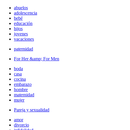
abuelos
adolescencia
bebé
educación
hijos
jovenes
vacaciones
paternidad
For Her &amp; For Men
boda
casa
cocina
embarazo
hombre
maternidad
mujer
Pareja y sexualidad
amor
divorcio