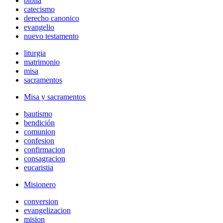
biblia
catecismo
derecho canonico
evangelio
nuevo testamento
liturgia
matrimonio
misa
sacramentos
Misa y sacramentos
bautismo
bendición
comunion
confesion
confirmacion
consagracion
eucaristia
Misionero
conversion
evangelizacion
mision