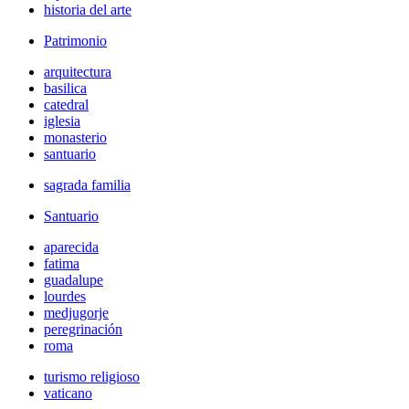
historia del arte
Patrimonio
arquitectura
basilica
catedral
iglesia
monasterio
santuario
sagrada familia
Santuario
aparecida
fatima
guadalupe
lourdes
medjugorje
peregrinación
roma
turismo religioso
vaticano