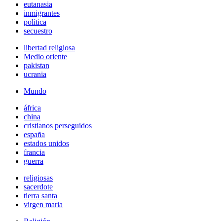
eutanasia
inmigrantes
política
secuestro
libertad religiosa
Medio oriente
pakistan
ucrania
Mundo
áfrica
china
cristianos perseguidos
españa
estados unidos
francia
guerra
religiosas
sacerdote
tierra santa
virgen maria