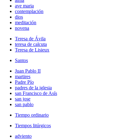
alma
ave maria
contemplación
dios
meditación
novena
Teresa de Ávila
teresa de calcuta
Teresa de Lisieux
Santos
Juan Pablo II
martires
Padre Pío
padres de la iglesia
san Francisco de Asís
san jose
san pablo
Tiempo ordinario
Tiempos litúrgicos
adviento