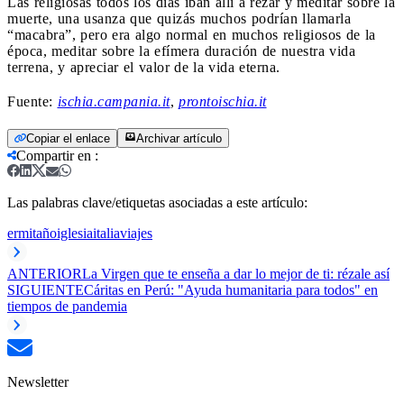
Las religiosas todos los días iban allí a rezar y meditar sobre la
muerte, una usanza que quizás muchos podrían llamarla
“macabra”, pero era algo normal en muchos religiosos de la
época, meditar sobre la efímera duración de nuestra vida
terrena, y apreciar el valor de la vida eterna.
Fuente:
ischia.campania.it
,
prontoischia.it
Copiar el enlace
Archivar artículo
Compartir en
:
Las palabras clave/etiquetas asociadas a este artículo:
ermitaño
iglesia
italia
viajes
ANTERIOR
La Virgen que te enseña a dar lo mejor de ti: rézale así
SIGUIENTE
Cáritas en Perú: "Ayuda humanitaria para todos" en
tiempos de pandemia
Newsletter