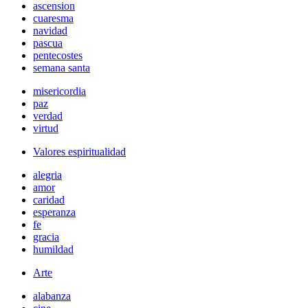
ascension
cuaresma
navidad
pascua
pentecostes
semana santa
misericordia
paz
verdad
virtud
Valores espiritualidad
alegria
amor
caridad
esperanza
fe
gracia
humildad
Arte
alabanza