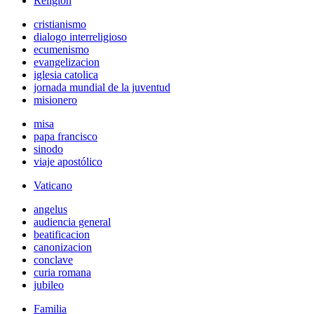
Religión
cristianismo
dialogo interreligioso
ecumenismo
evangelizacion
iglesia catolica
jornada mundial de la juventud
misionero
misa
papa francisco
sinodo
viaje apostólico
Vaticano
angelus
audiencia general
beatificacion
canonizacion
conclave
curia romana
jubileo
Familia