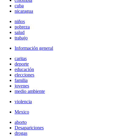
colombia
cuba
nicaragua
niños
pobreza
salud
trabajo
Información general
caritas
deporte
educación
elecciones
familia
jovenes
medio ambiente
violencia
Mexico
aborto
Desapariciones
drogas