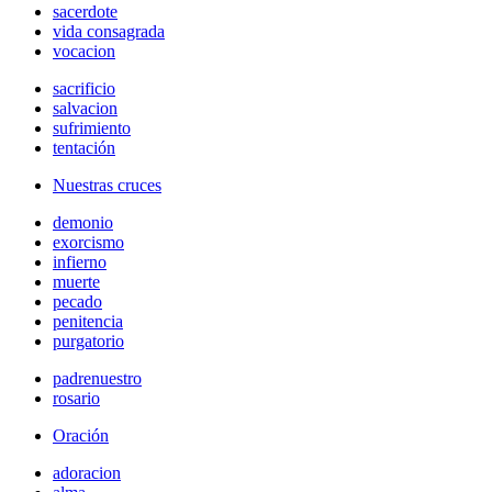
sacerdote
vida consagrada
vocacion
sacrificio
salvacion
sufrimiento
tentación
Nuestras cruces
demonio
exorcismo
infierno
muerte
pecado
penitencia
purgatorio
padrenuestro
rosario
Oración
adoracion