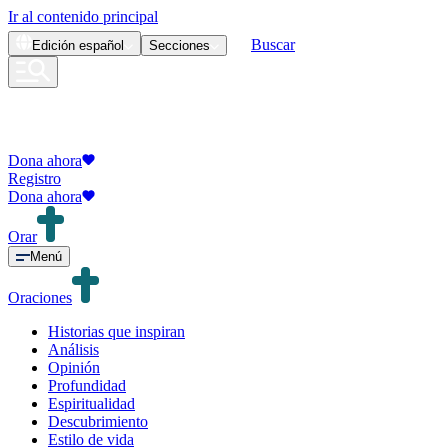
Ir al contenido principal
Buscar
Edición
español
Secciones
Dona ahora
Registro
Dona ahora
Orar
Menú
Oraciones
Historias que inspiran
Análisis
Opinión
Profundidad
Espiritualidad
Descubrimiento
Estilo de vida