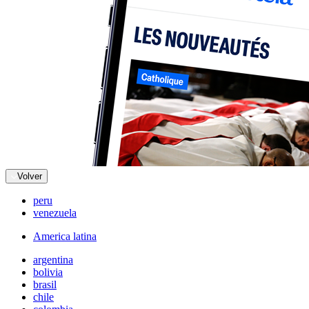
Volver
peru
venezuela
America latina
argentina
bolivia
brasil
chile