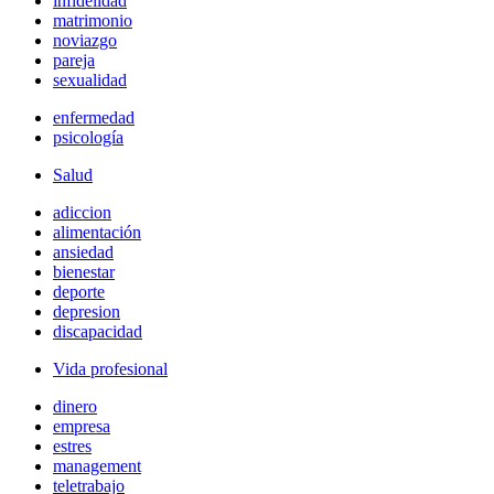
infidelidad
matrimonio
noviazgo
pareja
sexualidad
enfermedad
psicología
Salud
adiccion
alimentación
ansiedad
bienestar
deporte
depresion
discapacidad
Vida profesional
dinero
empresa
estres
management
teletrabajo