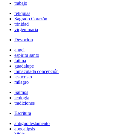
trabajo
reliquias
Sagrado Corazón
trinidad
virgen maria
Devocion
angel
espiritu santo
fatima
guadalupe
inmaculada concepción
jesucristo
milagro
Salmos
teologia
tradiciones
Escritura
antiguo testamento
apocalipsis