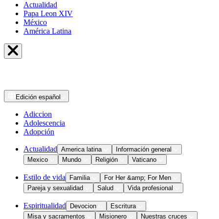
Actualidad
Papa Leon XIV
México
América Latina
Edición
español
Adiccion
Adolescencia
Adopción
Actualidad
America latina
Información general
Mexico
Mundo
Religión
Vaticano
Estilo de vida
Familia
For Her &amp; For Men
Pareja y sexualidad
Salud
Vida profesional
Espiritualidad
Devocion
Escritura
Misa y sacramentos
Misionero
Nuestras cruces