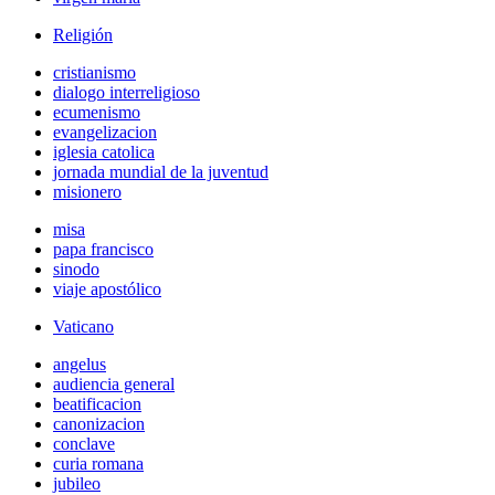
Religión
cristianismo
dialogo interreligioso
ecumenismo
evangelizacion
iglesia catolica
jornada mundial de la juventud
misionero
misa
papa francisco
sinodo
viaje apostólico
Vaticano
angelus
audiencia general
beatificacion
canonizacion
conclave
curia romana
jubileo