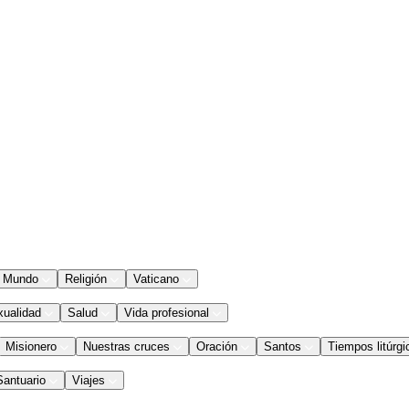
Mundo
Religión
Vaticano
xualidad
Salud
Vida profesional
Misionero
Nuestras cruces
Oración
Santos
Tiempos litúrgi
Santuario
Viajes