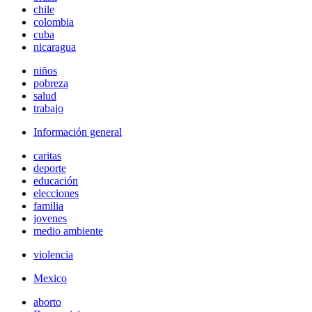
chile
colombia
cuba
nicaragua
niños
pobreza
salud
trabajo
Información general
caritas
deporte
educación
elecciones
familia
jovenes
medio ambiente
violencia
Mexico
aborto