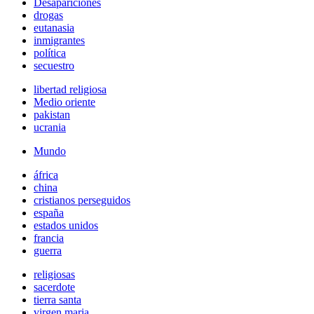
Desapariciones
drogas
eutanasia
inmigrantes
política
secuestro
libertad religiosa
Medio oriente
pakistan
ucrania
Mundo
áfrica
china
cristianos perseguidos
españa
estados unidos
francia
guerra
religiosas
sacerdote
tierra santa
virgen maria