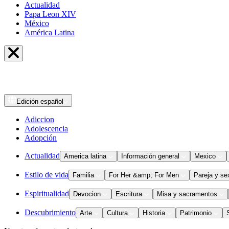
Actualidad
Papa Leon XIV
México
América Latina
Edición
español
Adiccion
Adolescencia
Adopción
Actualidad
America latina
Información general
Mexico
Estilo de vida
Familia
For Her &amp; For Men
Pareja y se
Espiritualidad
Devocion
Escritura
Misa y sacramentos
Descubrimiento
Arte
Cultura
Historia
Patrimonio