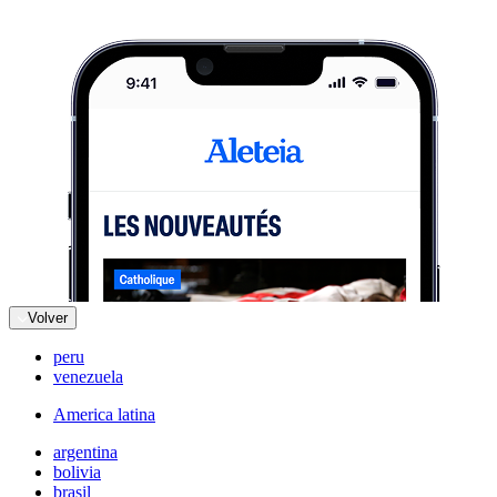
Volver
peru
venezuela
America latina
argentina
bolivia
brasil