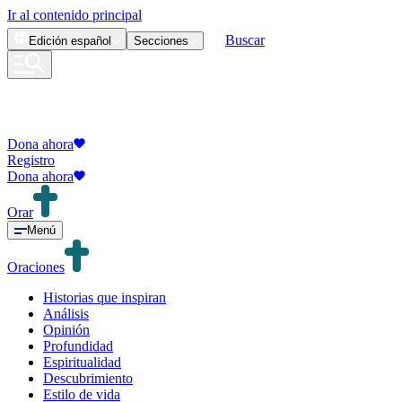
Ir al contenido principal
Buscar
Edición
español
Secciones
Dona ahora
Registro
Dona ahora
Orar
Menú
Oraciones
Historias que inspiran
Análisis
Opinión
Profundidad
Espiritualidad
Descubrimiento
Estilo de vida