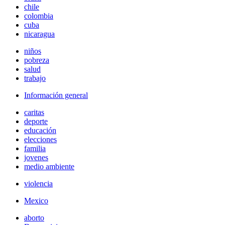
chile
colombia
cuba
nicaragua
niños
pobreza
salud
trabajo
Información general
caritas
deporte
educación
elecciones
familia
jovenes
medio ambiente
violencia
Mexico
aborto