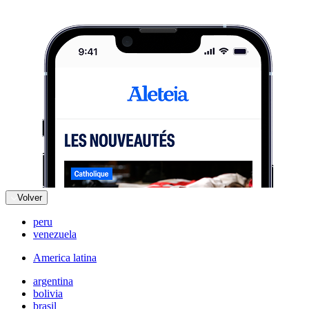
Volver
peru
venezuela
America latina
argentina
bolivia
brasil