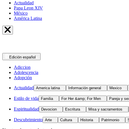
Actualidad
Papa Leon XIV
México
América Latina
Edición
español
Adiccion
Adolescencia
Adopción
Actualidad
America latina
Información general
Mexico
Estilo de vida
Familia
For Her &amp; For Men
Pareja y se
Espiritualidad
Devocion
Escritura
Misa y sacramentos
Descubrimiento
Arte
Cultura
Historia
Patrimonio