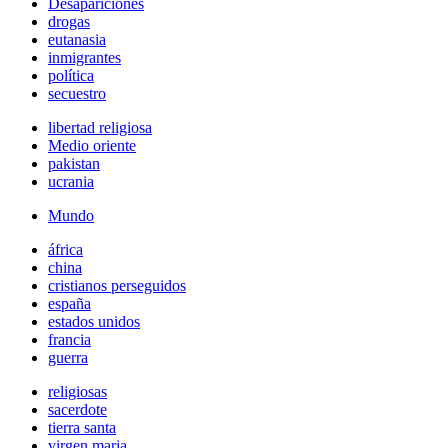
Desapariciones
drogas
eutanasia
inmigrantes
política
secuestro
libertad religiosa
Medio oriente
pakistan
ucrania
Mundo
áfrica
china
cristianos perseguidos
españa
estados unidos
francia
guerra
religiosas
sacerdote
tierra santa
virgen maria