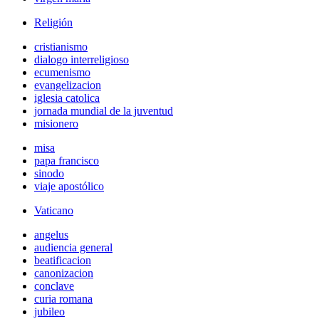
Religión
cristianismo
dialogo interreligioso
ecumenismo
evangelizacion
iglesia catolica
jornada mundial de la juventud
misionero
misa
papa francisco
sinodo
viaje apostólico
Vaticano
angelus
audiencia general
beatificacion
canonizacion
conclave
curia romana
jubileo