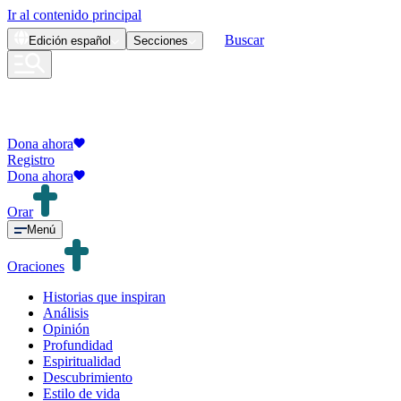
Ir al contenido principal
Buscar
Edición
español
Secciones
Dona ahora
Registro
Dona ahora
Orar
Menú
Oraciones
Historias que inspiran
Análisis
Opinión
Profundidad
Espiritualidad
Descubrimiento
Estilo de vida