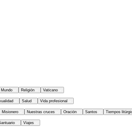
Mundo
Religión
Vaticano
xualidad
Salud
Vida profesional
Misionero
Nuestras cruces
Oración
Santos
Tiempos litúrgi
Santuario
Viajes