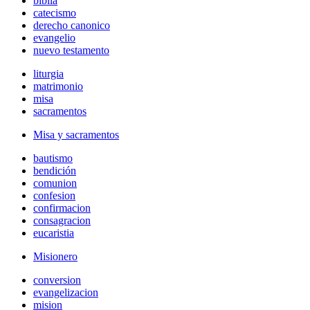
biblia
catecismo
derecho canonico
evangelio
nuevo testamento
liturgia
matrimonio
misa
sacramentos
Misa y sacramentos
bautismo
bendición
comunion
confesion
confirmacion
consagracion
eucaristia
Misionero
conversion
evangelizacion
mision