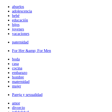
abuelos
adolescencia
bebé
educación
hijos
jovenes
vacaciones
paternidad
For Her &amp; For Men
boda
casa
cocina
embarazo
hombre
maternidad
mujer
Pareja y sexualidad
amor
divorcio