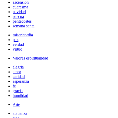
ascension
cuaresma
navidad
pascua
pentecostes
semana santa
misericordia
paz
verdad
virtud
Valores espiritualidad
alegria
amor
caridad
esperanza
fe
gracia
humildad
Arte
alabanza