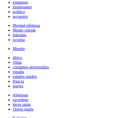
eutanasia
inmigrantes
política
secuestro
libertad religiosa
Medio oriente
pakistan
ucrania
Mundo
áfrica
china
cristianos perseguidos
españa
estados unidos
francia
guerra
religiosas
sacerdote
tierra santa
virgen maria