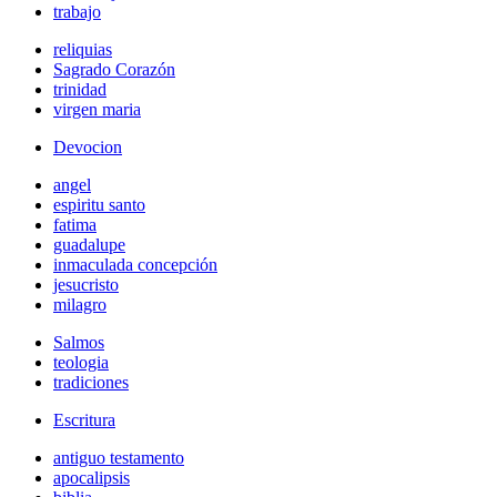
trabajo
reliquias
Sagrado Corazón
trinidad
virgen maria
Devocion
angel
espiritu santo
fatima
guadalupe
inmaculada concepción
jesucristo
milagro
Salmos
teologia
tradiciones
Escritura
antiguo testamento
apocalipsis