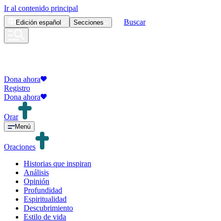
Ir al contenido principal
Buscar
Edición
español
Secciones
Dona ahora
Registro
Dona ahora
Orar
Menú
Oraciones
Historias que inspiran
Análisis
Opinión
Profundidad
Espiritualidad
Descubrimiento
Estilo de vida