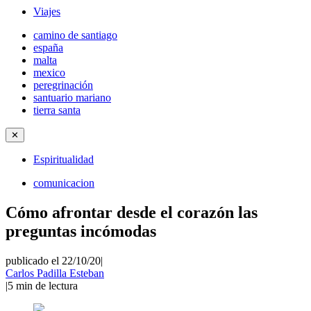
Viajes
camino de santiago
españa
malta
mexico
peregrinación
santuario mariano
tierra santa
✕
Espiritualidad
comunicacion
Cómo afrontar desde el corazón las
preguntas incómodas
publicado el 22/10/20
|
Carlos Padilla Esteban
|
5
min de lectura