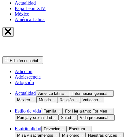
Actualidad
Papa Leon XIV
México
América Latina
Edición
español
Adiccion
Adolescencia
Adopción
Actualidad
America latina
Información general
Mexico
Mundo
Religión
Vaticano
Estilo de vida
Familia
For Her &amp; For Men
Pareja y sexualidad
Salud
Vida profesional
Espiritualidad
Devocion
Escritura
Misa y sacramentos
Misionero
Nuestras cruces