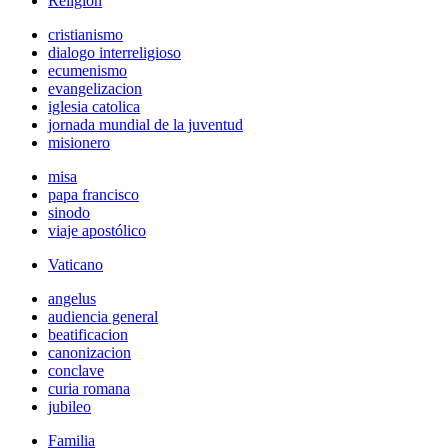
Religión
cristianismo
dialogo interreligioso
ecumenismo
evangelizacion
iglesia catolica
jornada mundial de la juventud
misionero
misa
papa francisco
sinodo
viaje apostólico
Vaticano
angelus
audiencia general
beatificacion
canonizacion
conclave
curia romana
jubileo
Familia