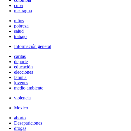
colombia
cuba
nicaragua
niños
pobreza
salud
trabajo
Información general
caritas
deporte
educación
elecciones
familia
jovenes
medio ambiente
violencia
Mexico
aborto
Desapariciones
drogas