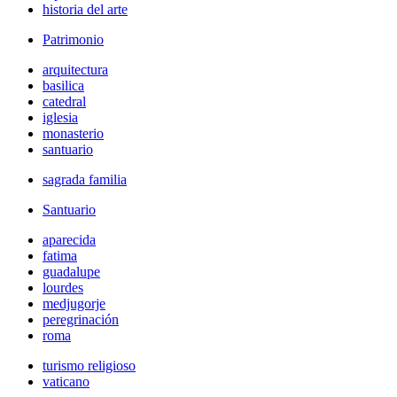
historia del arte
Patrimonio
arquitectura
basilica
catedral
iglesia
monasterio
santuario
sagrada familia
Santuario
aparecida
fatima
guadalupe
lourdes
medjugorje
peregrinación
roma
turismo religioso
vaticano