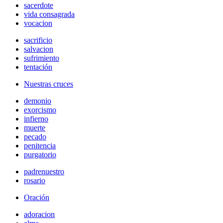
sacerdote
vida consagrada
vocacion
sacrificio
salvacion
sufrimiento
tentación
Nuestras cruces
demonio
exorcismo
infierno
muerte
pecado
penitencia
purgatorio
padrenuestro
rosario
Oración
adoracion