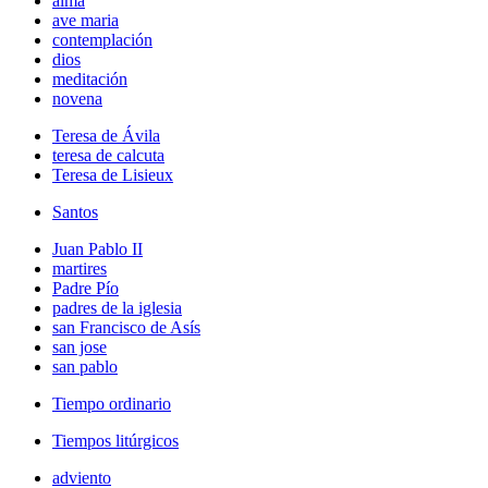
alma
ave maria
contemplación
dios
meditación
novena
Teresa de Ávila
teresa de calcuta
Teresa de Lisieux
Santos
Juan Pablo II
martires
Padre Pío
padres de la iglesia
san Francisco de Asís
san jose
san pablo
Tiempo ordinario
Tiempos litúrgicos
adviento