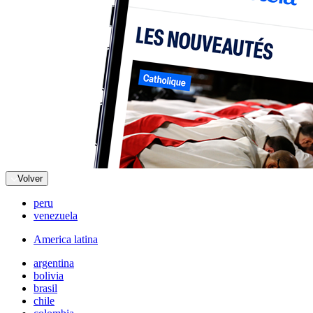
Volver
peru
venezuela
America latina
argentina
bolivia
brasil
chile