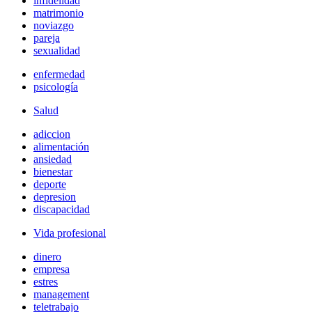
infidelidad
matrimonio
noviazgo
pareja
sexualidad
enfermedad
psicología
Salud
adiccion
alimentación
ansiedad
bienestar
deporte
depresion
discapacidad
Vida profesional
dinero
empresa
estres
management
teletrabajo