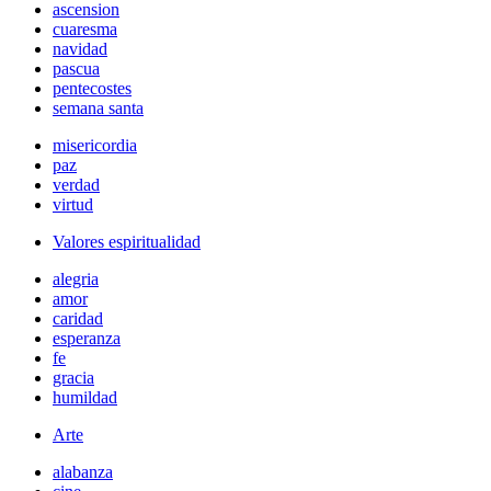
ascension
cuaresma
navidad
pascua
pentecostes
semana santa
misericordia
paz
verdad
virtud
Valores espiritualidad
alegria
amor
caridad
esperanza
fe
gracia
humildad
Arte
alabanza