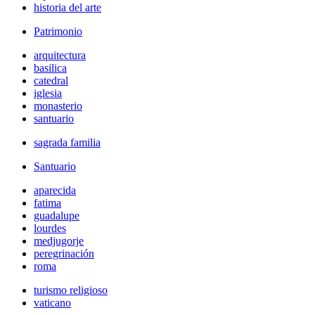
historia del arte
Patrimonio
arquitectura
basilica
catedral
iglesia
monasterio
santuario
sagrada familia
Santuario
aparecida
fatima
guadalupe
lourdes
medjugorje
peregrinación
roma
turismo religioso
vaticano