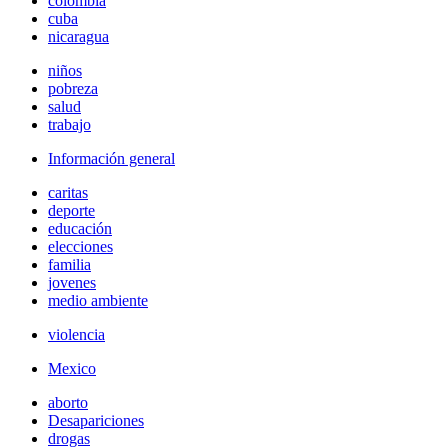
colombia
cuba
nicaragua
niños
pobreza
salud
trabajo
Información general
caritas
deporte
educación
elecciones
familia
jovenes
medio ambiente
violencia
Mexico
aborto
Desapariciones
drogas