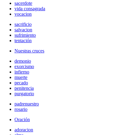
sacerdote
vida consagrada
vocacion
sacrificio
salvacion
sufrimiento
tentación
Nuestras cruces
demonio
exorcismo
infierno
muerte
pecado
penitencia
purgatorio
padrenuestro
rosario
Oración
adoracion