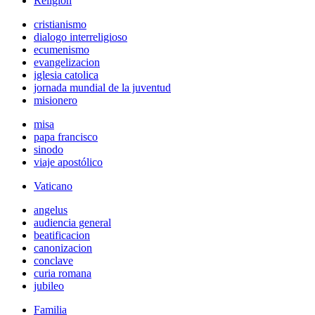
Religión
cristianismo
dialogo interreligioso
ecumenismo
evangelizacion
iglesia catolica
jornada mundial de la juventud
misionero
misa
papa francisco
sinodo
viaje apostólico
Vaticano
angelus
audiencia general
beatificacion
canonizacion
conclave
curia romana
jubileo
Familia