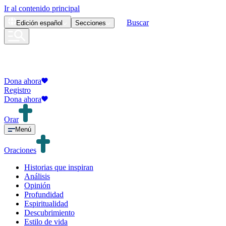
Ir al contenido principal
Buscar
Edición
español
Secciones
Dona ahora
Registro
Dona ahora
Orar
Menú
Oraciones
Historias que inspiran
Análisis
Opinión
Profundidad
Espiritualidad
Descubrimiento
Estilo de vida