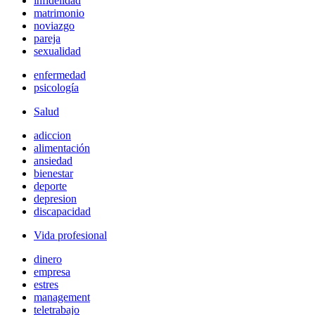
infidelidad
matrimonio
noviazgo
pareja
sexualidad
enfermedad
psicología
Salud
adiccion
alimentación
ansiedad
bienestar
deporte
depresion
discapacidad
Vida profesional
dinero
empresa
estres
management
teletrabajo