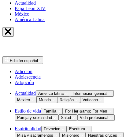
Actualidad
Papa Leon XIV
México
América Latina
Edición
español
Adiccion
Adolescencia
Adopción
Actualidad
America latina
Información general
Mexico
Mundo
Religión
Vaticano
Estilo de vida
Familia
For Her &amp; For Men
Pareja y sexualidad
Salud
Vida profesional
Espiritualidad
Devocion
Escritura
Misa y sacramentos
Misionero
Nuestras cruces