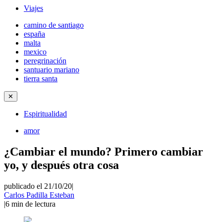
Viajes
camino de santiago
españa
malta
mexico
peregrinación
santuario mariano
tierra santa
✕
Espiritualidad
amor
¿Cambiar el mundo? Primero cambiar
yo, y después otra cosa
publicado el 21/10/20
|
Carlos Padilla Esteban
|
6
min de lectura