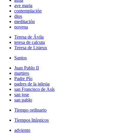
alma
ave maria
contemplación
dios
meditación
novena
Teresa de Ávila
teresa de calcuta
Teresa de Lisieux
Santos
Juan Pablo II
martires
Padre Pío
padres de la iglesia
san Francisco de Asís
san jose
san pablo
Tiempo ordinario
Tiempos litúrgicos
adviento