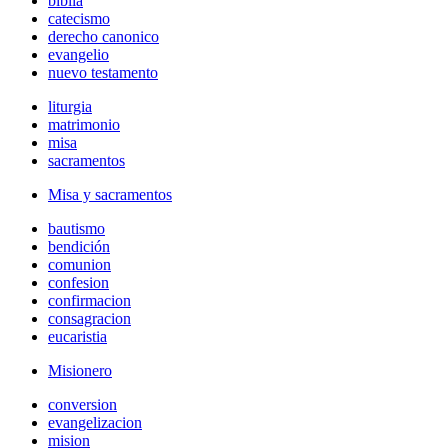
biblia
catecismo
derecho canonico
evangelio
nuevo testamento
liturgia
matrimonio
misa
sacramentos
Misa y sacramentos
bautismo
bendición
comunion
confesion
confirmacion
consagracion
eucaristia
Misionero
conversion
evangelizacion
mision