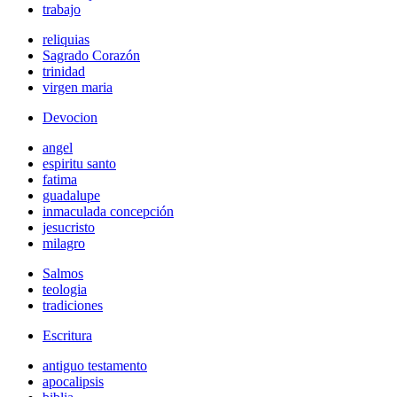
trabajo
reliquias
Sagrado Corazón
trinidad
virgen maria
Devocion
angel
espiritu santo
fatima
guadalupe
inmaculada concepción
jesucristo
milagro
Salmos
teologia
tradiciones
Escritura
antiguo testamento
apocalipsis