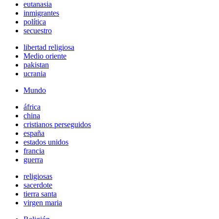
eutanasia
inmigrantes
política
secuestro
libertad religiosa
Medio oriente
pakistan
ucrania
Mundo
áfrica
china
cristianos perseguidos
españa
estados unidos
francia
guerra
religiosas
sacerdote
tierra santa
virgen maria