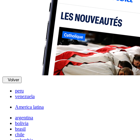
Volver
peru
venezuela
America latina
argentina
bolivia
brasil
chile