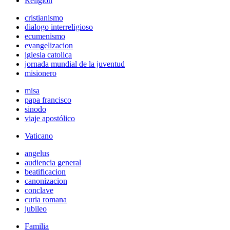
Religión
cristianismo
dialogo interreligioso
ecumenismo
evangelizacion
iglesia catolica
jornada mundial de la juventud
misionero
misa
papa francisco
sinodo
viaje apostólico
Vaticano
angelus
audiencia general
beatificacion
canonizacion
conclave
curia romana
jubileo
Familia