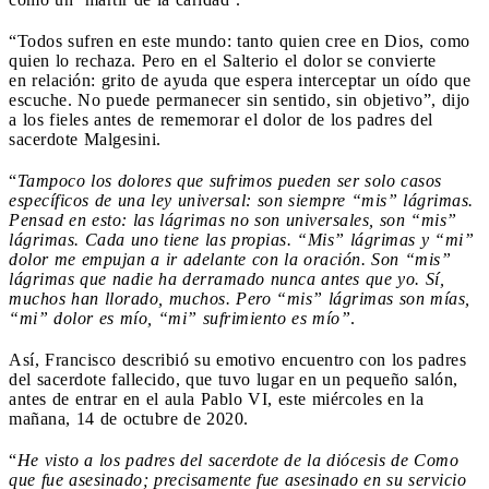
“Todos sufren en este mundo: tanto quien cree en Dios, como
quien lo rechaza. Pero en el Salterio el dolor se convierte
en relación: grito de ayuda que espera interceptar un oído que
escuche. No puede permanecer sin sentido, sin objetivo”, dijo
a los fieles antes de rememorar el dolor de los padres del
sacerdote Malgesini.
“
Tampoco los dolores que sufrimos pueden ser solo casos
específicos de una ley universal: son siempre “mis” lágrimas.
Pensad en esto: las lágrimas no son universales, son “mis”
lágrimas. Cada uno tiene las propias. “Mis” lágrimas y “mi”
dolor me empujan a ir adelante con la oración. Son “mis”
lágrimas que nadie ha derramado nunca antes que yo. Sí,
muchos han llorado, muchos. Pero “mis” lágrimas son mías,
“mi” dolor es mío, “mi” sufrimiento es mío”
.
Así, Francisco describió su emotivo encuentro con los padres
del sacerdote fallecido, que tuvo lugar en un pequeño salón,
antes de entrar en el aula Pablo VI, este miércoles en la
mañana, 14 de octubre de 2020.
“
He visto a los padres del sacerdote de la diócesis de Como
que fue asesinado; precisamente fue asesinado en su servicio