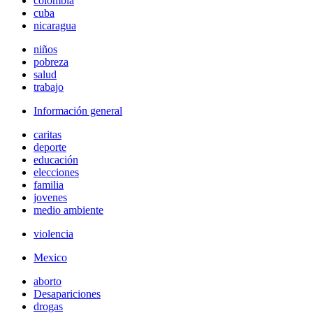
colombia
cuba
nicaragua
niños
pobreza
salud
trabajo
Información general
caritas
deporte
educación
elecciones
familia
jovenes
medio ambiente
violencia
Mexico
aborto
Desapariciones
drogas