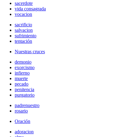
sacerdote
vida consagrada
vocacion
sacrificio
salvacion
sufrimiento
tentación
Nuestras cruces
demonio
exorcismo
infierno
muerte
pecado
penitencia
purgatorio
padrenuestro
rosario
Oración
adoracion