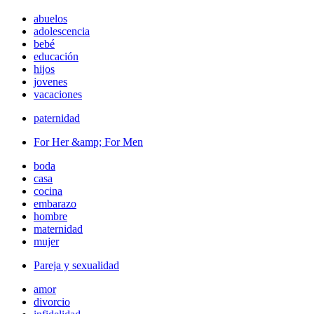
abuelos
adolescencia
bebé
educación
hijos
jovenes
vacaciones
paternidad
For Her &amp; For Men
boda
casa
cocina
embarazo
hombre
maternidad
mujer
Pareja y sexualidad
amor
divorcio