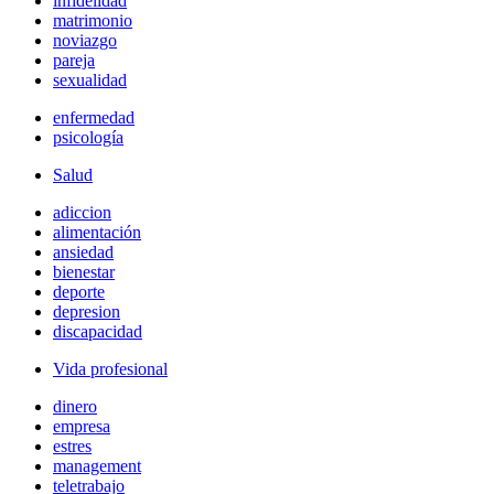
infidelidad
matrimonio
noviazgo
pareja
sexualidad
enfermedad
psicología
Salud
adiccion
alimentación
ansiedad
bienestar
deporte
depresion
discapacidad
Vida profesional
dinero
empresa
estres
management
teletrabajo