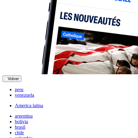
Volver
peru
venezuela
America latina
argentina
bolivia
brasil
chile