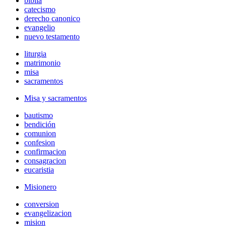
biblia
catecismo
derecho canonico
evangelio
nuevo testamento
liturgia
matrimonio
misa
sacramentos
Misa y sacramentos
bautismo
bendición
comunion
confesion
confirmacion
consagracion
eucaristia
Misionero
conversion
evangelizacion
mision