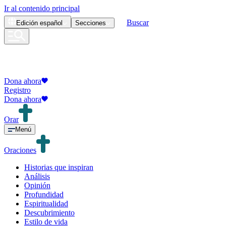
Ir al contenido principal
Buscar
Edición
español
Secciones
Dona ahora
Registro
Dona ahora
Orar
Menú
Oraciones
Historias que inspiran
Análisis
Opinión
Profundidad
Espiritualidad
Descubrimiento
Estilo de vida