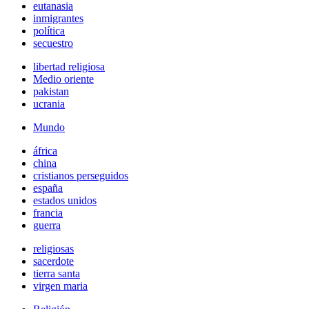
eutanasia
inmigrantes
política
secuestro
libertad religiosa
Medio oriente
pakistan
ucrania
Mundo
áfrica
china
cristianos perseguidos
españa
estados unidos
francia
guerra
religiosas
sacerdote
tierra santa
virgen maria