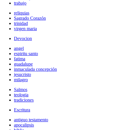
trabajo
reliquias
Sagrado Corazón
trinidad
virgen maria
Devocion
angel
espiritu santo
fatima
guadalupe
inmaculada concepción
jesucristo
milagro
Salmos
teologia
tradiciones
Escritura
antiguo testamento
apocalipsis