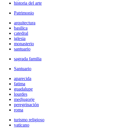
historia del arte
Patrimonio
arquitectura
basilica
catedral
iglesia
monasterio
santuario
sagrada familia
Santuario
aparecida
fatima
guadalupe
lourdes
medjugorje
peregrinación
roma
turismo religioso
vaticano