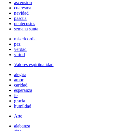
ascension
cuaresma
navidad
pascua
pentecostes
semana santa
misericordia
paz
verdad
virtud
Valores espiritualidad
alegria
amor
caridad
esperanza
fe
gracia
humildad
Arte
alabanza