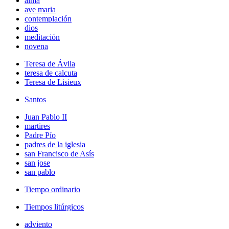
alma
ave maria
contemplación
dios
meditación
novena
Teresa de Ávila
teresa de calcuta
Teresa de Lisieux
Santos
Juan Pablo II
martires
Padre Pío
padres de la iglesia
san Francisco de Asís
san jose
san pablo
Tiempo ordinario
Tiempos litúrgicos
adviento