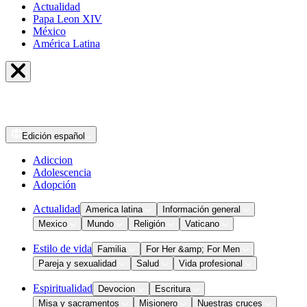
Actualidad
Papa Leon XIV
México
América Latina
Edición
español
Adiccion
Adolescencia
Adopción
Actualidad
America latina
Información general
Mexico
Mundo
Religión
Vaticano
Estilo de vida
Familia
For Her &amp; For Men
Pareja y sexualidad
Salud
Vida profesional
Espiritualidad
Devocion
Escritura
Misa y sacramentos
Misionero
Nuestras cruces