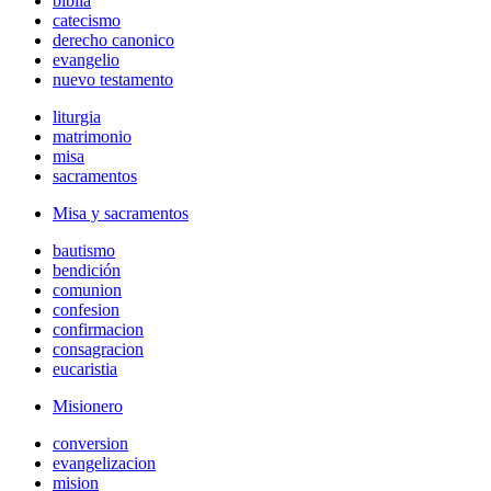
biblia
catecismo
derecho canonico
evangelio
nuevo testamento
liturgia
matrimonio
misa
sacramentos
Misa y sacramentos
bautismo
bendición
comunion
confesion
confirmacion
consagracion
eucaristia
Misionero
conversion
evangelizacion
mision