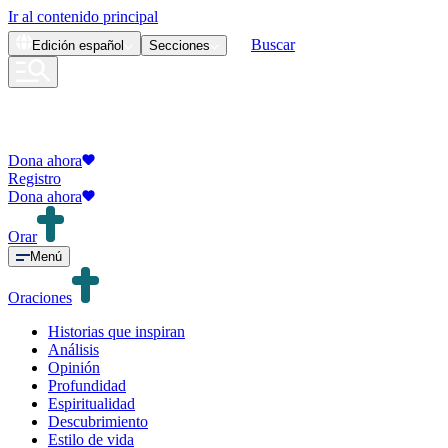
Ir al contenido principal
Buscar
Edición
español
Secciones
Dona ahora
Registro
Dona ahora
Orar
Menú
Oraciones
Historias que inspiran
Análisis
Opinión
Profundidad
Espiritualidad
Descubrimiento
Estilo de vida