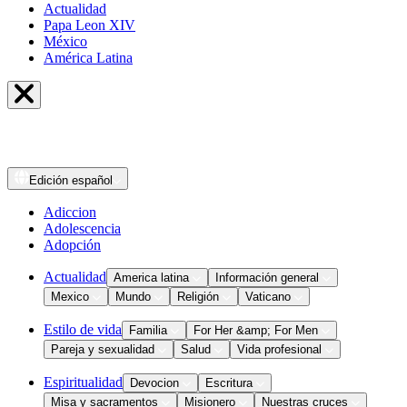
Actualidad
Papa Leon XIV
México
América Latina
Edición
español
Adiccion
Adolescencia
Adopción
Actualidad
America latina
Información general
Mexico
Mundo
Religión
Vaticano
Estilo de vida
Familia
For Her &amp; For Men
Pareja y sexualidad
Salud
Vida profesional
Espiritualidad
Devocion
Escritura
Misa y sacramentos
Misionero
Nuestras cruces