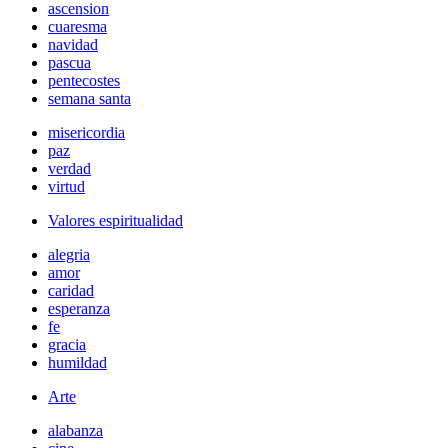
ascension
cuaresma
navidad
pascua
pentecostes
semana santa
misericordia
paz
verdad
virtud
Valores espiritualidad
alegria
amor
caridad
esperanza
fe
gracia
humildad
Arte
alabanza