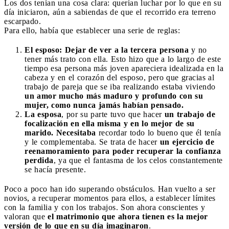
Los dos tenían una cosa clara: querían luchar por lo que en su
día iniciaron, aún a sabiendas de que el recorrido era terreno
escarpado.
Para ello, había que establecer una serie de reglas:
El esposo: Dejar de ver a la tercera persona
y no
tener más trato con ella. Esto hizo que a lo largo de este
tiempo esa persona más joven apareciera idealizada en la
cabeza y en el corazón del esposo, pero que gracias al
trabajo de pareja que se iba realizando estaba viviendo
un amor mucho más maduro y profundo con su
mujer, como nunca jamás habían pensado.
La esposa
, por su parte tuvo que hacer
un trabajo de
focalización en ella misma y en lo mejor de su
marido. Necesitaba
recordar todo lo bueno que él tenía
y le complementaba. Se trata de hacer
un ejercicio de
reenamoramiento
para poder recuperar la confianza
perdida
, ya que el fantasma de los celos constantemente
se hacía presente.
Poco a poco han ido superando obstáculos. Han vuelto a ser
novios, a recuperar momentos para ellos, a establecer límites
con la familia y con los trabajos. Son ahora conscientes y
valoran que
el matrimonio que ahora tienen es la mejor
versión de lo que en su día imaginaron
.