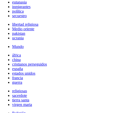
eutanasia
inmigrantes
política
secuestro
libertad religiosa
Medio oriente
pakistan
ucrania
Mundo
áfrica
china
cristianos perseguidos
españa
estados unidos
francia
guerra
religiosas
sacerdote
tierra santa
virgen maria