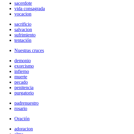
sacerdote
vida consagrada
vocacion
sacrificio
salvacion
sufrimiento
tentación
Nuestras cruces
demonio
exorcismo
infierno
muerte
pecado
penitencia
purgatorio
padrenuestro
rosario
Oración
adoracion