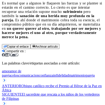
Es normal que a algunos le flaqueen las fuerzas y se plantee si
estarán en el camino correcto. Lo cierto es que intentar
recuperar una relación supone mucho
sufrimiento
pero
también la
sanación de una herida muy profunda en la
pareja.
Es ahí donde el matrimonio cobra toda su esencia, el
compromiso público que en su día adquirieron, se materializa
en
un querer querer al otro, trabajando por ser mejores y
hacerse mejores el uno al otro, porque verdaderamente
merece la pena.
Copiar el enlace
Archivar artículo
Compartir en
:
Las palabras clave/etiquetas asociadas a este artículo:
amor
amor de
pareja
celos
comunicacion
confianza
infidelidad
matrimonio
pareja
ANTERIOR
Obispo católico recibe el Premio al Héroe de la Paz en
África
SIGUIENTE
El sacerdote que rescata a los niños de los vertederos
de Filipinas