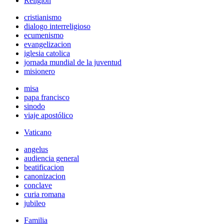
Religión
cristianismo
dialogo interreligioso
ecumenismo
evangelizacion
iglesia catolica
jornada mundial de la juventud
misionero
misa
papa francisco
sinodo
viaje apostólico
Vaticano
angelus
audiencia general
beatificacion
canonizacion
conclave
curia romana
jubileo
Familia