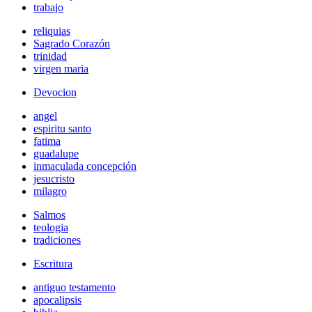
trabajo
reliquias
Sagrado Corazón
trinidad
virgen maria
Devocion
angel
espiritu santo
fatima
guadalupe
inmaculada concepción
jesucristo
milagro
Salmos
teologia
tradiciones
Escritura
antiguo testamento
apocalipsis