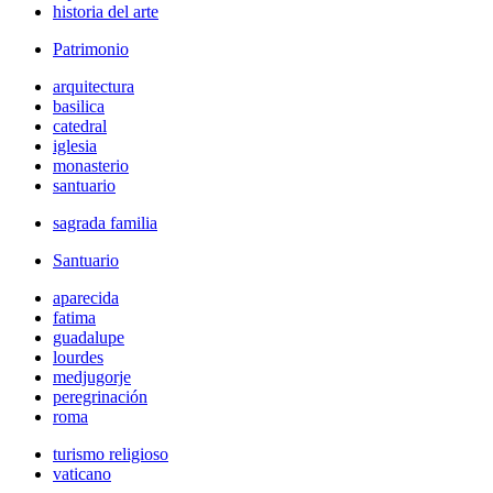
historia del arte
Patrimonio
arquitectura
basilica
catedral
iglesia
monasterio
santuario
sagrada familia
Santuario
aparecida
fatima
guadalupe
lourdes
medjugorje
peregrinación
roma
turismo religioso
vaticano