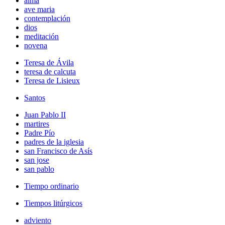
alma
ave maria
contemplación
dios
meditación
novena
Teresa de Ávila
teresa de calcuta
Teresa de Lisieux
Santos
Juan Pablo II
martires
Padre Pío
padres de la iglesia
san Francisco de Asís
san jose
san pablo
Tiempo ordinario
Tiempos litúrgicos
adviento