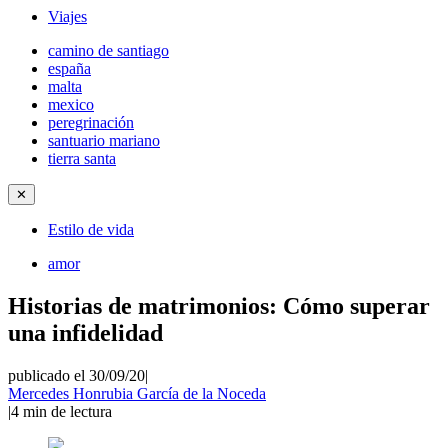
Viajes
camino de santiago
españa
malta
mexico
peregrinación
santuario mariano
tierra santa
✕
Estilo de vida
amor
Historias de matrimonios: Cómo superar
una infidelidad
publicado el 30/09/20
|
Mercedes Honrubia García de la Noceda
|
4
min de lectura