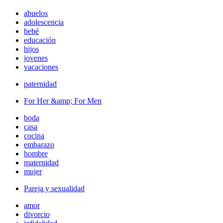
abuelos
adolescencia
bebé
educación
hijos
jovenes
vacaciones
paternidad
For Her &amp; For Men
boda
casa
cocina
embarazo
hombre
maternidad
mujer
Pareja y sexualidad
amor
divorcio