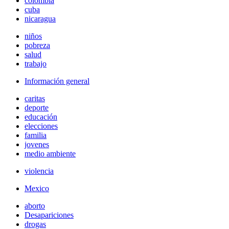
colombia
cuba
nicaragua
niños
pobreza
salud
trabajo
Información general
caritas
deporte
educación
elecciones
familia
jovenes
medio ambiente
violencia
Mexico
aborto
Desapariciones
drogas