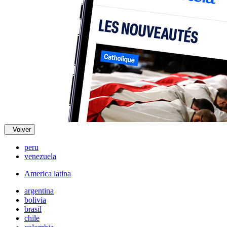
Volver
peru
venezuela
America latina
argentina
bolivia
brasil
chile