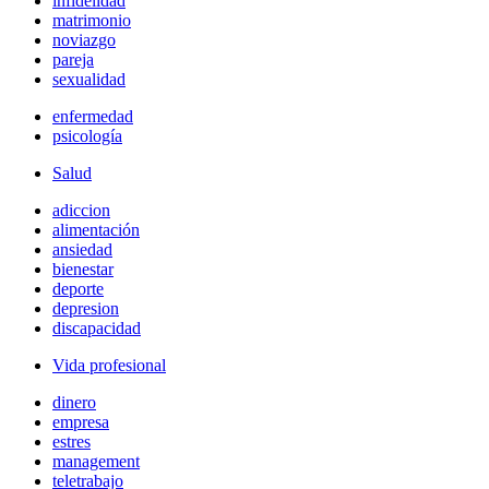
infidelidad
matrimonio
noviazgo
pareja
sexualidad
enfermedad
psicología
Salud
adiccion
alimentación
ansiedad
bienestar
deporte
depresion
discapacidad
Vida profesional
dinero
empresa
estres
management
teletrabajo