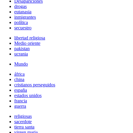
Desapariciones
drogas
eutanasia
inmigrantes
política
secuestro
libertad religiosa
Medio oriente
pakistan
ucrania
Mundo
áfrica
china
cristianos perseguidos
españa
estados unidos
francia
guerra
religiosas
sacerdote
tierra santa
virgen maria