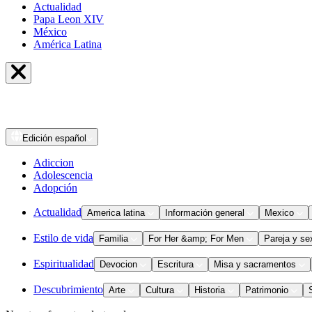
Actualidad
Papa Leon XIV
México
América Latina
Edición
español
Adiccion
Adolescencia
Adopción
Actualidad
America latina
Información general
Mexico
Estilo de vida
Familia
For Her &amp; For Men
Pareja y se
Espiritualidad
Devocion
Escritura
Misa y sacramentos
Descubrimiento
Arte
Cultura
Historia
Patrimonio