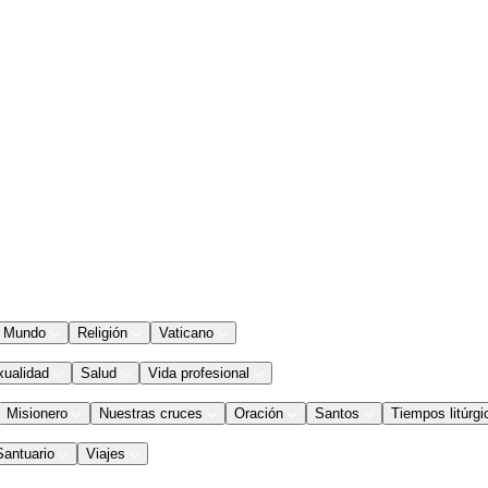
Mundo
Religión
Vaticano
xualidad
Salud
Vida profesional
Misionero
Nuestras cruces
Oración
Santos
Tiempos litúrgi
Santuario
Viajes