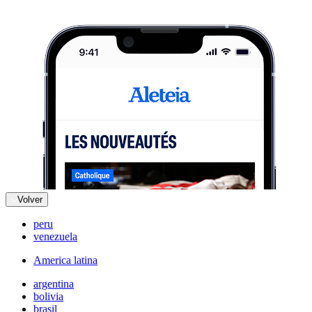
Volver
peru
venezuela
America latina
argentina
bolivia
brasil