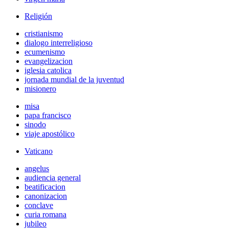
Religión
cristianismo
dialogo interreligioso
ecumenismo
evangelizacion
iglesia catolica
jornada mundial de la juventud
misionero
misa
papa francisco
sinodo
viaje apostólico
Vaticano
angelus
audiencia general
beatificacion
canonizacion
conclave
curia romana
jubileo