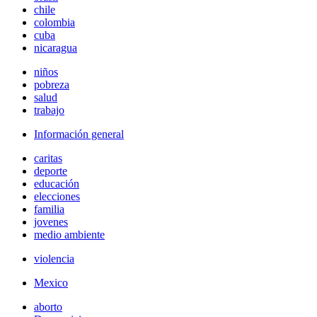
chile
colombia
cuba
nicaragua
niños
pobreza
salud
trabajo
Información general
caritas
deporte
educación
elecciones
familia
jovenes
medio ambiente
violencia
Mexico
aborto