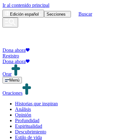
Ir al contenido principal
Buscar
Edición
español
Secciones
Dona ahora
Registro
Dona ahora
Orar
Menú
Oraciones
Historias que inspiran
Análisis
Opinión
Profundidad
Espiritualidad
Descubrimiento
Estilo de vida