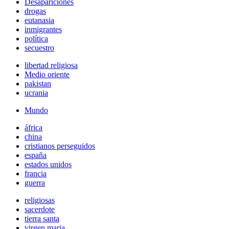
Desapariciones
drogas
eutanasia
inmigrantes
política
secuestro
libertad religiosa
Medio oriente
pakistan
ucrania
Mundo
áfrica
china
cristianos perseguidos
españa
estados unidos
francia
guerra
religiosas
sacerdote
tierra santa
virgen maria