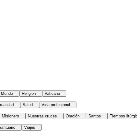
Mundo
Religión
Vaticano
xualidad
Salud
Vida profesional
Misionero
Nuestras cruces
Oración
Santos
Tiempos litúrgi
Santuario
Viajes