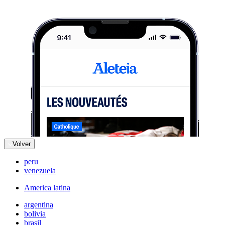
Volver
peru
venezuela
America latina
argentina
bolivia
brasil