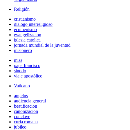
Religión
cristianismo
dialogo interreligioso
ecumenismo
evangelizacion
iglesia catolica
jornada mundial de la juventud
misionero
misa
papa francisco
sinodo
viaje apostólico
Vaticano
angelus
audiencia general
beatificacion
canonizacion
conclave
curia romana
jubileo