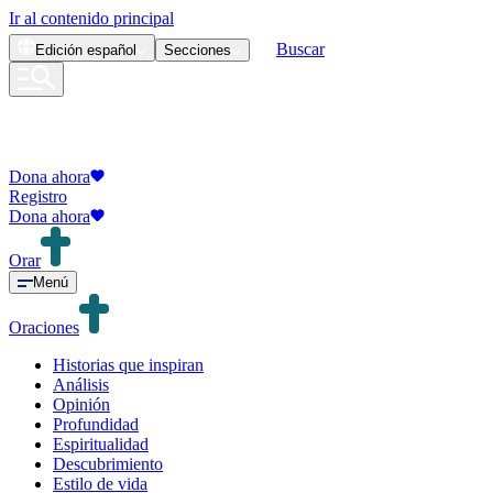
Ir al contenido principal
Buscar
Edición
español
Secciones
Dona ahora
Registro
Dona ahora
Orar
Menú
Oraciones
Historias que inspiran
Análisis
Opinión
Profundidad
Espiritualidad
Descubrimiento
Estilo de vida