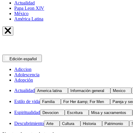
Actualidad
Papa Leon XIV
México
América Latina
Edición
español
Adiccion
Adolescencia
Adopción
Actualidad
America latina
Información general
Mexico
Estilo de vida
Familia
For Her &amp; For Men
Pareja y se
Espiritualidad
Devocion
Escritura
Misa y sacramentos
Descubrimiento
Arte
Cultura
Historia
Patrimonio