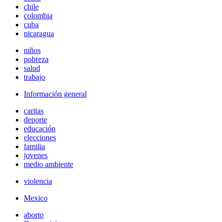
chile
colombia
cuba
nicaragua
niños
pobreza
salud
trabajo
Información general
caritas
deporte
educación
elecciones
familia
jovenes
medio ambiente
violencia
Mexico
aborto