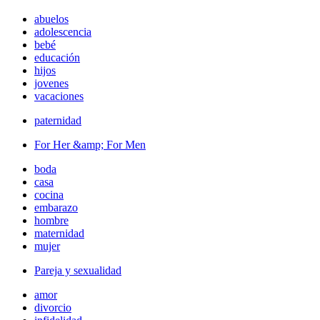
abuelos
adolescencia
bebé
educación
hijos
jovenes
vacaciones
paternidad
For Her &amp; For Men
boda
casa
cocina
embarazo
hombre
maternidad
mujer
Pareja y sexualidad
amor
divorcio