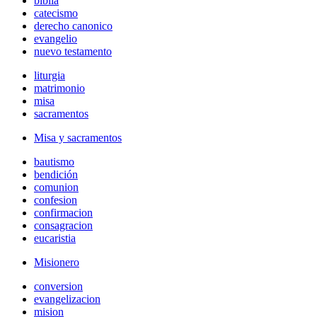
biblia
catecismo
derecho canonico
evangelio
nuevo testamento
liturgia
matrimonio
misa
sacramentos
Misa y sacramentos
bautismo
bendición
comunion
confesion
confirmacion
consagracion
eucaristia
Misionero
conversion
evangelizacion
mision