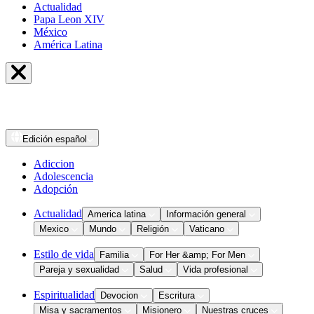
Actualidad
Papa Leon XIV
México
América Latina
Edición
español
Adiccion
Adolescencia
Adopción
Actualidad
America latina
Información general
Mexico
Mundo
Religión
Vaticano
Estilo de vida
Familia
For Her &amp; For Men
Pareja y sexualidad
Salud
Vida profesional
Espiritualidad
Devocion
Escritura
Misa y sacramentos
Misionero
Nuestras cruces