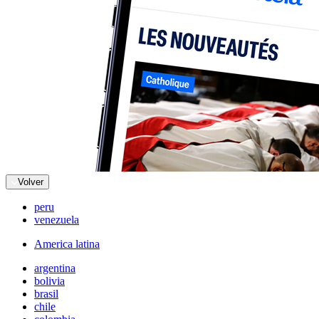
Volver
peru
venezuela
America latina
argentina
bolivia
brasil
chile