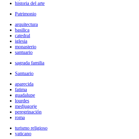
historia del arte
Patrimonio
arquitectura
basilica
catedral
iglesia
monasterio
santuario
sagrada familia
Santuario
aparecida
fatima
guadalupe
lourdes
medjugorje
peregrinación
roma
turismo religioso
vaticano