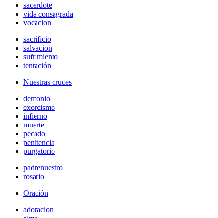
sacerdote
vida consagrada
vocacion
sacrificio
salvacion
sufrimiento
tentación
Nuestras cruces
demonio
exorcismo
infierno
muerte
pecado
penitencia
purgatorio
padrenuestro
rosario
Oración
adoracion