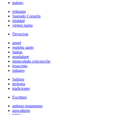
trabajo
reliquias
Sagrado Corazón
trinidad
virgen maria
Devocion
angel
espiritu santo
fatima
guadalupe
inmaculada concepción
jesucristo
milagro
Salmos
teologia
tradiciones
Escritura
antiguo testamento
apocalipsis