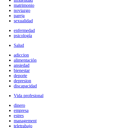
infidelidad
matrimonio
noviazgo
pareja
sexualidad
enfermedad
psicología
Salud
adiccion
alimentación
ansiedad
bienestar
deporte
depresion
discapacidad
Vida profesional
dinero
empresa
estres
management
teletrabajo