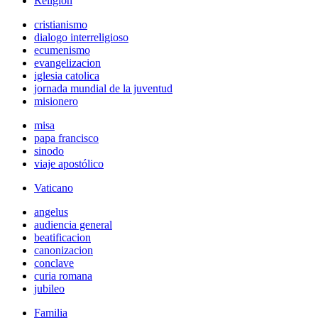
Religión
cristianismo
dialogo interreligioso
ecumenismo
evangelizacion
iglesia catolica
jornada mundial de la juventud
misionero
misa
papa francisco
sinodo
viaje apostólico
Vaticano
angelus
audiencia general
beatificacion
canonizacion
conclave
curia romana
jubileo
Familia