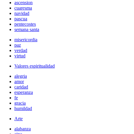
ascension
cuaresma
navidad
pascua
pentecostes
semana santa
misericordia
paz
verdad
virtud
Valores espiritualidad
alegria
amor
caridad
esperanza
fe
gracia
humildad
Arte
alabanza