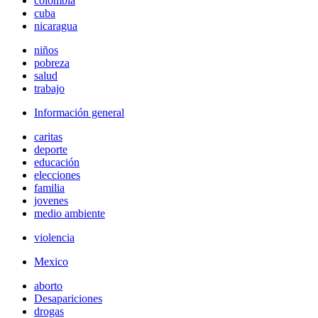
colombia
cuba
nicaragua
niños
pobreza
salud
trabajo
Información general
caritas
deporte
educación
elecciones
familia
jovenes
medio ambiente
violencia
Mexico
aborto
Desapariciones
drogas