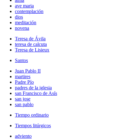
alma
ave maria
contemplación
dios
meditación
novena
Teresa de Ávila
teresa de calcuta
Teresa de Lisieux
Santos
Juan Pablo II
martires
Padre Pío
padres de la iglesia
san Francisco de Asís
san jose
san pablo
Tiempo ordinario
Tiempos litúrgicos
adviento