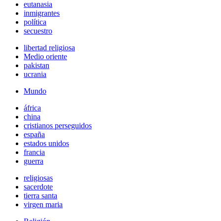
eutanasia
inmigrantes
política
secuestro
libertad religiosa
Medio oriente
pakistan
ucrania
Mundo
áfrica
china
cristianos perseguidos
españa
estados unidos
francia
guerra
religiosas
sacerdote
tierra santa
virgen maria