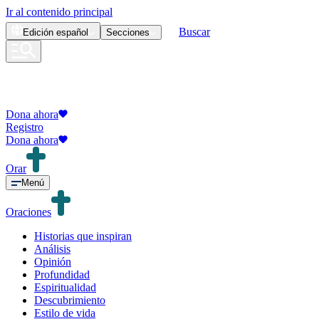
Ir al contenido principal
Buscar
Edición
español
Secciones
Dona ahora
Registro
Dona ahora
Orar
Menú
Oraciones
Historias que inspiran
Análisis
Opinión
Profundidad
Espiritualidad
Descubrimiento
Estilo de vida