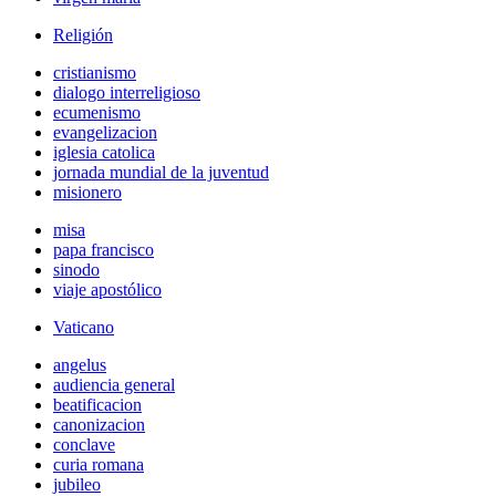
Religión
cristianismo
dialogo interreligioso
ecumenismo
evangelizacion
iglesia catolica
jornada mundial de la juventud
misionero
misa
papa francisco
sinodo
viaje apostólico
Vaticano
angelus
audiencia general
beatificacion
canonizacion
conclave
curia romana
jubileo