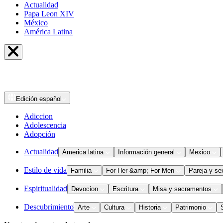
Actualidad
Papa Leon XIV
México
América Latina
Edición
español
Adiccion
Adolescencia
Adopción
Actualidad
America latina
Información general
Mexico
Estilo de vida
Familia
For Her &amp; For Men
Pareja y se
Espiritualidad
Devocion
Escritura
Misa y sacramentos
Descubrimiento
Arte
Cultura
Historia
Patrimonio