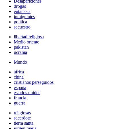
Desapariciones
drogas
eutanasia
inmigrantes
política
secuestro
libertad religiosa
Medio oriente
pakistan
ucrania
Mundo
áfrica
china
cristianos perseguidos
españa
estados unidos
francia
guerra
religiosas
sacerdote
tierra santa
virgen maria