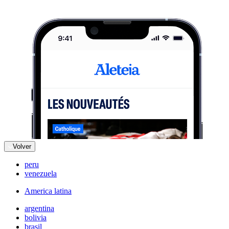
Volver
peru
venezuela
America latina
argentina
bolivia
brasil