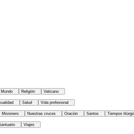
Mundo
Religión
Vaticano
xualidad
Salud
Vida profesional
Misionero
Nuestras cruces
Oración
Santos
Tiempos litúrgi
Santuario
Viajes