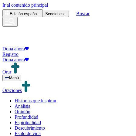
Ir al contenido principal
Buscar
Edición
español
Secciones
Dona ahora
Registro
Dona ahora
Orar
Menú
Oraciones
Historias que inspiran
Análisis
Opinión
Profundidad
Espiritualidad
Descubrimiento
Estilo de vida