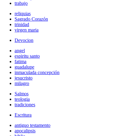
trabajo
reliquias
Sagrado Corazón
trinidad
virgen maria
Devocion
angel
espiritu santo
fatima
guadalupe
inmaculada concepción
jesucristo
milagro
Salmos
teologia
tradiciones
Escritura
antiguo testamento
apocalipsis