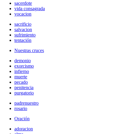
sacerdote
vida consagrada
vocacion
sacrificio
salvacion
sufrimiento
tentación
Nuestras cruces
demonio
exorcismo
infierno
muerte
pecado
penitencia
purgatorio
padrenuestro
rosario
Oración
adoracion