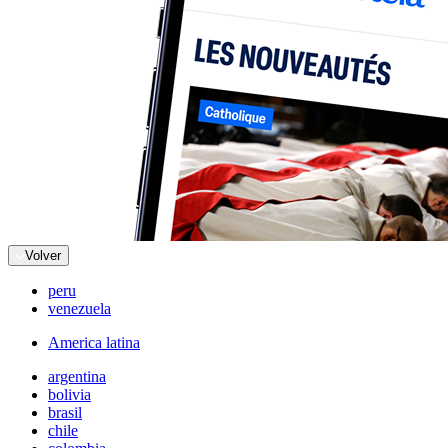
Volver
peru
venezuela
America latina
argentina
bolivia
brasil
chile