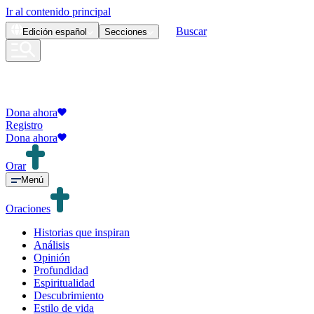
Ir al contenido principal
Buscar
Edición
español
Secciones
Dona ahora
Registro
Dona ahora
Orar
Menú
Oraciones
Historias que inspiran
Análisis
Opinión
Profundidad
Espiritualidad
Descubrimiento
Estilo de vida