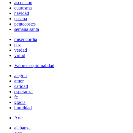
ascension
cuaresma
navidad
pascua
pentecostes
semana santa
misericordia
paz
verdad
virtud
Valores espiritualidad
alegria
amor
caridad
esperanza
fe
gracia
humildad
Arte
alabanza