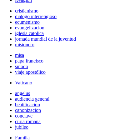
Religión
cristianismo
dialogo interreligioso
ecumenismo
evangelizacion
iglesia catolica
jornada mundial de la juventud
misionero
misa
papa francisco
sinodo
viaje apostólico
Vaticano
angelus
audiencia general
beatificacion
canonizacion
conclave
curia romana
jubileo
Familia