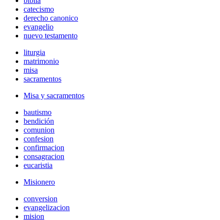
biblia
catecismo
derecho canonico
evangelio
nuevo testamento
liturgia
matrimonio
misa
sacramentos
Misa y sacramentos
bautismo
bendición
comunion
confesion
confirmacion
consagracion
eucaristia
Misionero
conversion
evangelizacion
mision