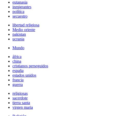
eutanasia
inmigrantes
política
secuestro
libertad religiosa
Medio oriente
pakistan
ucrania
Mundo
áfrica
china
cristianos perseguidos
españa
estados unidos
francia
guerra
religiosas
sacerdote
tierra santa
virgen maria