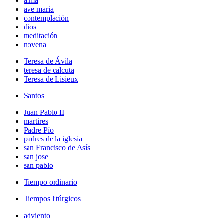
alma
ave maria
contemplación
dios
meditación
novena
Teresa de Ávila
teresa de calcuta
Teresa de Lisieux
Santos
Juan Pablo II
martires
Padre Pío
padres de la iglesia
san Francisco de Asís
san jose
san pablo
Tiempo ordinario
Tiempos litúrgicos
adviento