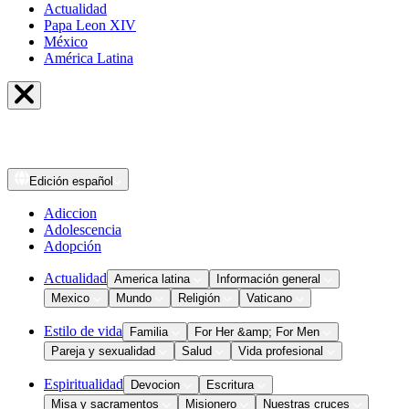
Actualidad
Papa Leon XIV
México
América Latina
Edición
español
Adiccion
Adolescencia
Adopción
Actualidad
America latina
Información general
Mexico
Mundo
Religión
Vaticano
Estilo de vida
Familia
For Her &amp; For Men
Pareja y sexualidad
Salud
Vida profesional
Espiritualidad
Devocion
Escritura
Misa y sacramentos
Misionero
Nuestras cruces