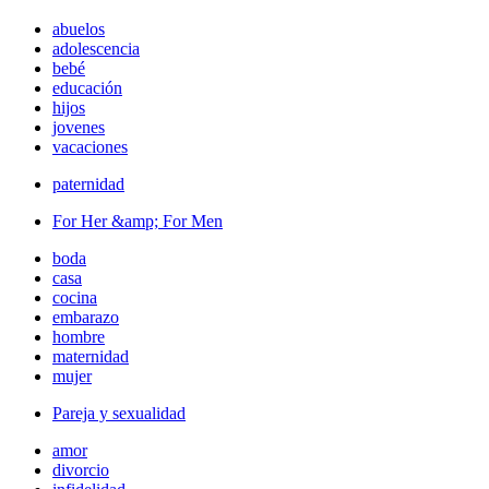
abuelos
adolescencia
bebé
educación
hijos
jovenes
vacaciones
paternidad
For Her &amp; For Men
boda
casa
cocina
embarazo
hombre
maternidad
mujer
Pareja y sexualidad
amor
divorcio