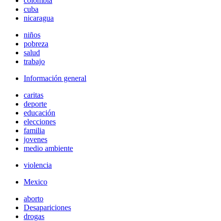
colombia
cuba
nicaragua
niños
pobreza
salud
trabajo
Información general
caritas
deporte
educación
elecciones
familia
jovenes
medio ambiente
violencia
Mexico
aborto
Desapariciones
drogas