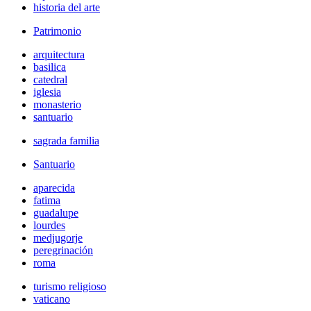
historia del arte
Patrimonio
arquitectura
basilica
catedral
iglesia
monasterio
santuario
sagrada familia
Santuario
aparecida
fatima
guadalupe
lourdes
medjugorje
peregrinación
roma
turismo religioso
vaticano