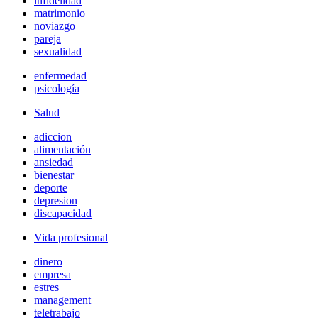
infidelidad
matrimonio
noviazgo
pareja
sexualidad
enfermedad
psicología
Salud
adiccion
alimentación
ansiedad
bienestar
deporte
depresion
discapacidad
Vida profesional
dinero
empresa
estres
management
teletrabajo