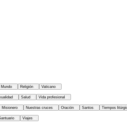
Mundo
Religión
Vaticano
xualidad
Salud
Vida profesional
Misionero
Nuestras cruces
Oración
Santos
Tiempos litúrgi
Santuario
Viajes