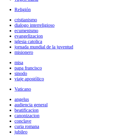
Religión
cristianismo
dialogo interreligioso
ecumenismo
evangelizacion
iglesia catolica
jornada mundial de la juventud
misionero
misa
papa francisco
sinodo
viaje apostólico
Vaticano
angelus
audiencia general
beatificacion
canonizacion
conclave
curia romana
jubileo