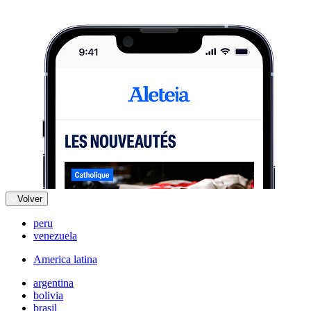
Volver
peru
venezuela
America latina
argentina
bolivia
brasil