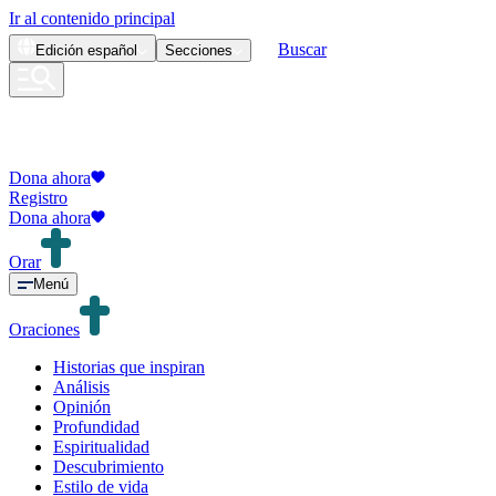
Ir al contenido principal
Buscar
Edición
español
Secciones
Dona ahora
Registro
Dona ahora
Orar
Menú
Oraciones
Historias que inspiran
Análisis
Opinión
Profundidad
Espiritualidad
Descubrimiento
Estilo de vida