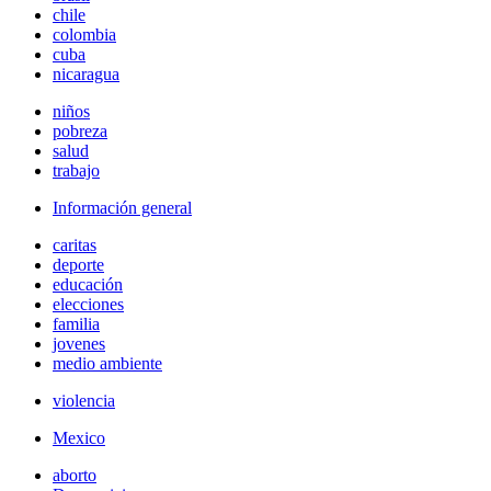
chile
colombia
cuba
nicaragua
niños
pobreza
salud
trabajo
Información general
caritas
deporte
educación
elecciones
familia
jovenes
medio ambiente
violencia
Mexico
aborto