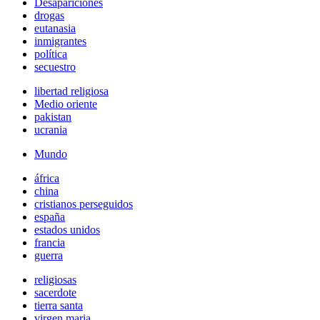
Desapariciones
drogas
eutanasia
inmigrantes
política
secuestro
libertad religiosa
Medio oriente
pakistan
ucrania
Mundo
áfrica
china
cristianos perseguidos
españa
estados unidos
francia
guerra
religiosas
sacerdote
tierra santa
virgen maria