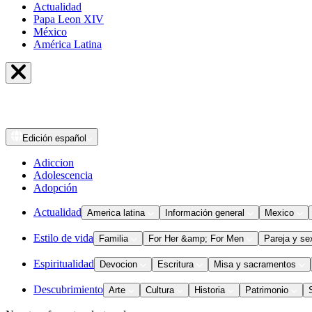
Actualidad
Papa Leon XIV
México
América Latina
Edición
español
Adiccion
Adolescencia
Adopción
Actualidad
America latina
Información general
Mexico
Estilo de vida
Familia
For Her &amp; For Men
Pareja y se
Espiritualidad
Devocion
Escritura
Misa y sacramentos
Descubrimiento
Arte
Cultura
Historia
Patrimonio