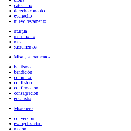
biblia
catecismo
derecho canonico
evangelio
nuevo testamento
liturgia
matrimonio
misa
sacramentos
Misa y sacramentos
bautismo
bendición
comunion
confesion
confirmacion
consagracion
eucaristia
Misionero
conversion
evangelizacion
mision