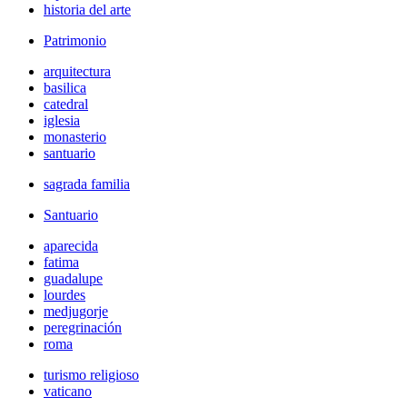
historia del arte
Patrimonio
arquitectura
basilica
catedral
iglesia
monasterio
santuario
sagrada familia
Santuario
aparecida
fatima
guadalupe
lourdes
medjugorje
peregrinación
roma
turismo religioso
vaticano