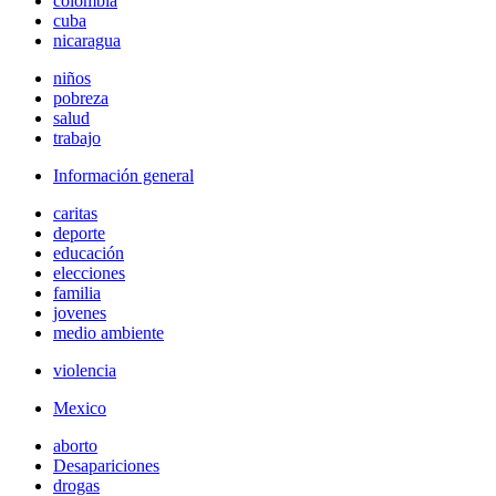
colombia
cuba
nicaragua
niños
pobreza
salud
trabajo
Información general
caritas
deporte
educación
elecciones
familia
jovenes
medio ambiente
violencia
Mexico
aborto
Desapariciones
drogas