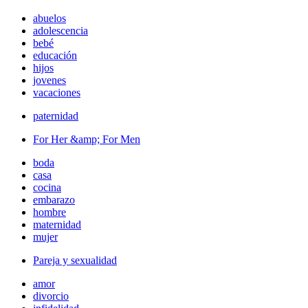
abuelos
adolescencia
bebé
educación
hijos
jovenes
vacaciones
paternidad
For Her &amp; For Men
boda
casa
cocina
embarazo
hombre
maternidad
mujer
Pareja y sexualidad
amor
divorcio