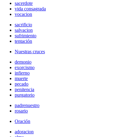
sacerdote
vida consagrada
vocacion
sacrificio
salvacion
sufrimiento
tentación
Nuestras cruces
demonio
exorcismo
infierno
muerte
pecado
penitencia
purgatorio
padrenuestro
rosario
Oración
adoracion