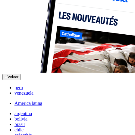
Volver
peru
venezuela
America latina
argentina
bolivia
brasil
chile