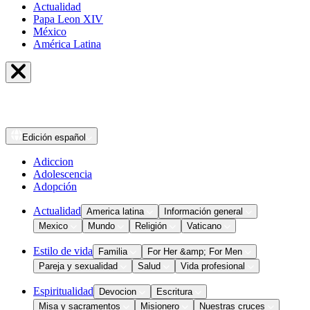
Actualidad
Papa Leon XIV
México
América Latina
Edición
español
Adiccion
Adolescencia
Adopción
Actualidad
America latina
Información general
Mexico
Mundo
Religión
Vaticano
Estilo de vida
Familia
For Her &amp; For Men
Pareja y sexualidad
Salud
Vida profesional
Espiritualidad
Devocion
Escritura
Misa y sacramentos
Misionero
Nuestras cruces