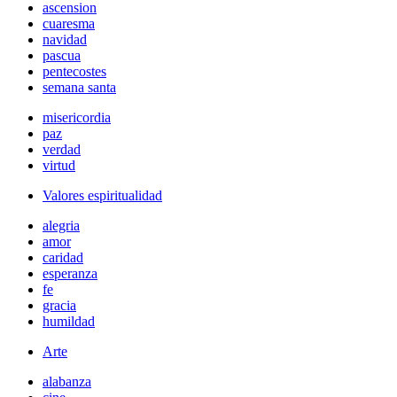
ascension
cuaresma
navidad
pascua
pentecostes
semana santa
misericordia
paz
verdad
virtud
Valores espiritualidad
alegria
amor
caridad
esperanza
fe
gracia
humildad
Arte
alabanza