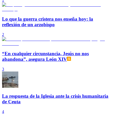
1
Lo que la guerra cristera nos enseña hoy: la
reflexión de un arzobispo
2
“En cualquier circunstancia, Jesús no nos
abandona”, asegura León XIV
3
La respuesta de la Iglesia ante la crisis humanitaria
de Ceuta
4