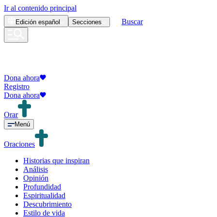
Ir al contenido principal
Buscar
Edición
español
Secciones
Dona ahora
Registro
Dona ahora
Orar
Menú
Oraciones
Historias que inspiran
Análisis
Opinión
Profundidad
Espiritualidad
Descubrimiento
Estilo de vida