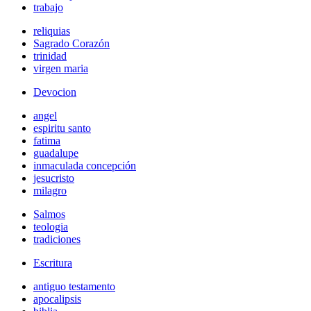
trabajo
reliquias
Sagrado Corazón
trinidad
virgen maria
Devocion
angel
espiritu santo
fatima
guadalupe
inmaculada concepción
jesucristo
milagro
Salmos
teologia
tradiciones
Escritura
antiguo testamento
apocalipsis