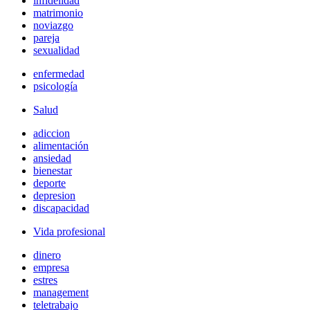
infidelidad
matrimonio
noviazgo
pareja
sexualidad
enfermedad
psicología
Salud
adiccion
alimentación
ansiedad
bienestar
deporte
depresion
discapacidad
Vida profesional
dinero
empresa
estres
management
teletrabajo