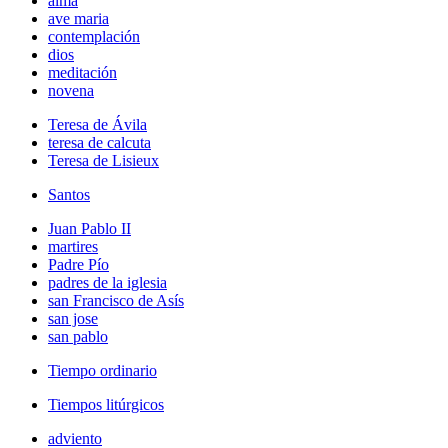
alma
ave maria
contemplación
dios
meditación
novena
Teresa de Ávila
teresa de calcuta
Teresa de Lisieux
Santos
Juan Pablo II
martires
Padre Pío
padres de la iglesia
san Francisco de Asís
san jose
san pablo
Tiempo ordinario
Tiempos litúrgicos
adviento