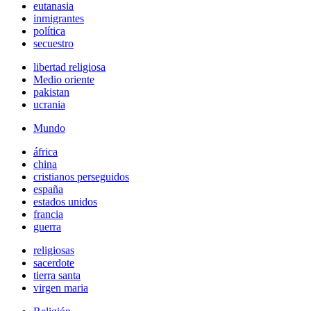
eutanasia
inmigrantes
política
secuestro
libertad religiosa
Medio oriente
pakistan
ucrania
Mundo
áfrica
china
cristianos perseguidos
españa
estados unidos
francia
guerra
religiosas
sacerdote
tierra santa
virgen maria