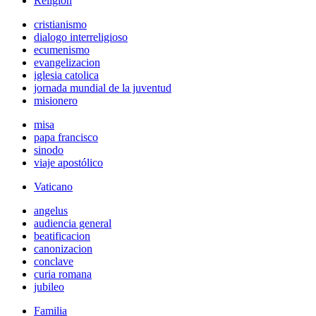
Religión
cristianismo
dialogo interreligioso
ecumenismo
evangelizacion
iglesia catolica
jornada mundial de la juventud
misionero
misa
papa francisco
sinodo
viaje apostólico
Vaticano
angelus
audiencia general
beatificacion
canonizacion
conclave
curia romana
jubileo
Familia