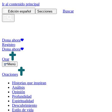
Ir al contenido principal
Buscar
Edición
español
Secciones
Dona ahora
Registro
Dona ahora
Orar
Menú
Oraciones
Historias que inspiran
Análisis
Opinión
Profundidad
Espiritualidad
Descubrimiento
Estilo de vida