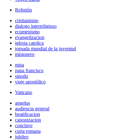
Religión
cristianismo
dialogo interreligioso
ecumenismo
evangelizacion
iglesia catolica
jornada mundial de la juventud
misionero
misa
papa francisco
sinodo
viaje apostólico
Vaticano
angelus
audiencia general
beatificacion
canonizacion
conclave
curia romana
jubileo