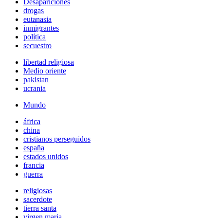
Desapariciones
drogas
eutanasia
inmigrantes
política
secuestro
libertad religiosa
Medio oriente
pakistan
ucrania
Mundo
áfrica
china
cristianos perseguidos
españa
estados unidos
francia
guerra
religiosas
sacerdote
tierra santa
virgen maria