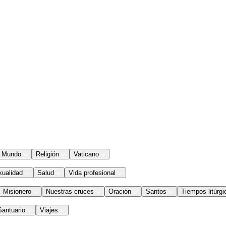
Mundo
Religión
Vaticano
xualidad
Salud
Vida profesional
Misionero
Nuestras cruces
Oración
Santos
Tiempos litúrgi
Santuario
Viajes