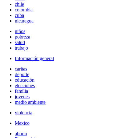
chile
colombia
cuba
nicaragua
niños
pobreza
salud
trabajo
Información general
caritas
deporte
educación
elecciones
familia
jovenes
medio ambiente
violencia
Mexico
aborto