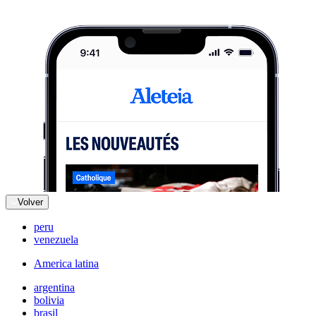
Volver
peru
venezuela
America latina
argentina
bolivia
brasil