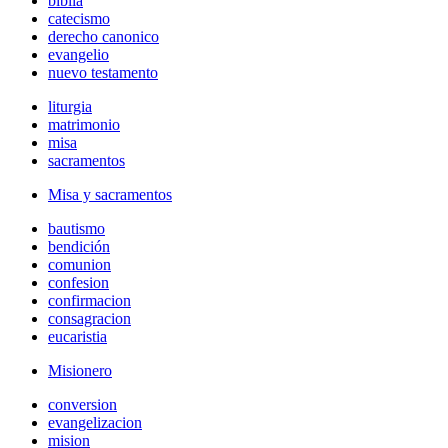
biblia
catecismo
derecho canonico
evangelio
nuevo testamento
liturgia
matrimonio
misa
sacramentos
Misa y sacramentos
bautismo
bendición
comunion
confesion
confirmacion
consagracion
eucaristia
Misionero
conversion
evangelizacion
mision