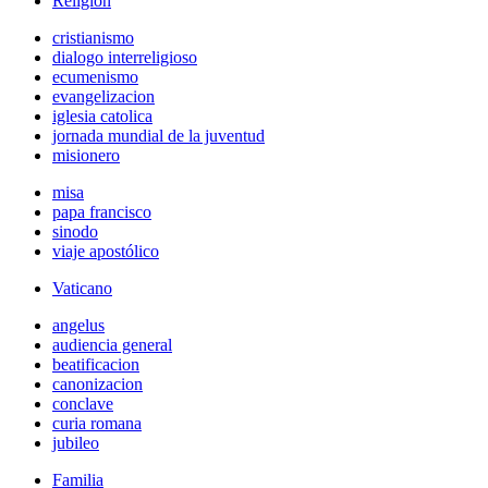
Religión
cristianismo
dialogo interreligioso
ecumenismo
evangelizacion
iglesia catolica
jornada mundial de la juventud
misionero
misa
papa francisco
sinodo
viaje apostólico
Vaticano
angelus
audiencia general
beatificacion
canonizacion
conclave
curia romana
jubileo
Familia