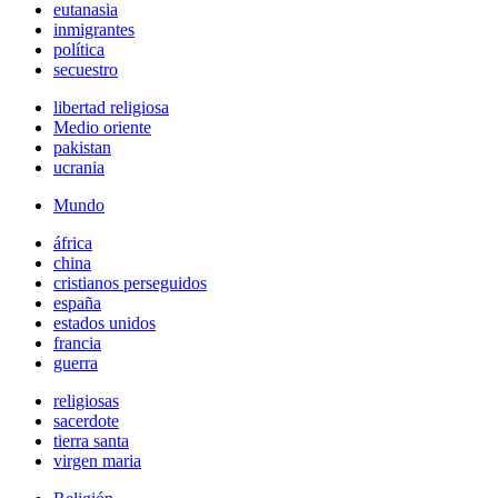
eutanasia
inmigrantes
política
secuestro
libertad religiosa
Medio oriente
pakistan
ucrania
Mundo
áfrica
china
cristianos perseguidos
españa
estados unidos
francia
guerra
religiosas
sacerdote
tierra santa
virgen maria