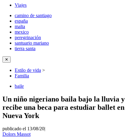
Viajes
camino de santiago
españa
malta
mexico
peregrinación
santuario mariano
tierra santa
✕
Estilo de vida
>
Familia
baile
Un niño nigeriano baila bajo la lluvia y
recibe una beca para estudiar ballet en
Nueva York
publicado el 13/08/20
|
Dolors Massot