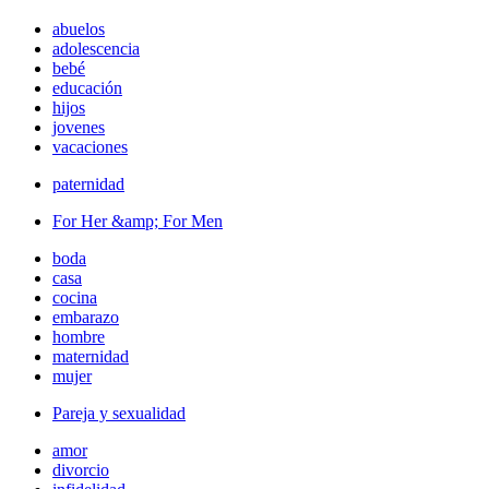
abuelos
adolescencia
bebé
educación
hijos
jovenes
vacaciones
paternidad
For Her &amp; For Men
boda
casa
cocina
embarazo
hombre
maternidad
mujer
Pareja y sexualidad
amor
divorcio