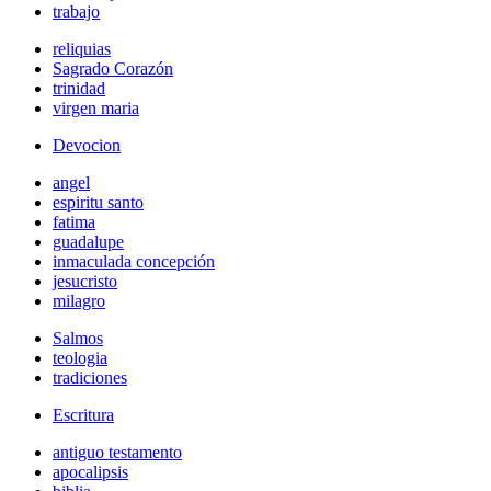
trabajo
reliquias
Sagrado Corazón
trinidad
virgen maria
Devocion
angel
espiritu santo
fatima
guadalupe
inmaculada concepción
jesucristo
milagro
Salmos
teologia
tradiciones
Escritura
antiguo testamento
apocalipsis