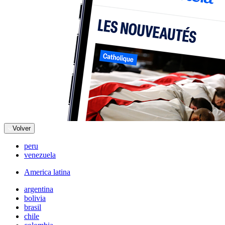
Volver
peru
venezuela
America latina
argentina
bolivia
brasil
chile