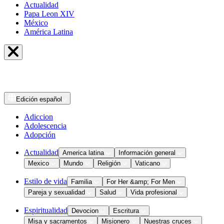
Actualidad
Papa Leon XIV
México
América Latina
Edición
español
Adiccion
Adolescencia
Adopción
Actualidad
America latina
Información general
Mexico
Mundo
Religión
Vaticano
Estilo de vida
Familia
For Her &amp; For Men
Pareja y sexualidad
Salud
Vida profesional
Espiritualidad
Devocion
Escritura
Misa y sacramentos
Misionero
Nuestras cruces