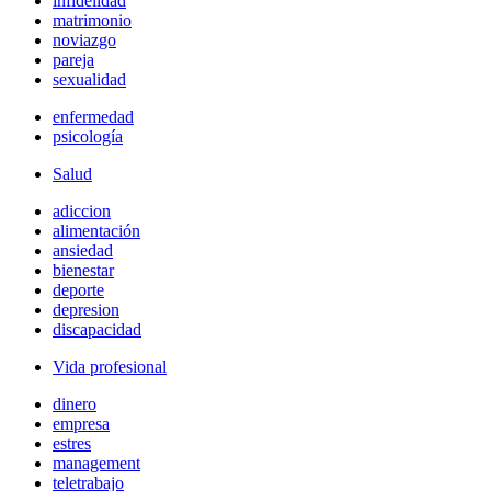
infidelidad
matrimonio
noviazgo
pareja
sexualidad
enfermedad
psicología
Salud
adiccion
alimentación
ansiedad
bienestar
deporte
depresion
discapacidad
Vida profesional
dinero
empresa
estres
management
teletrabajo