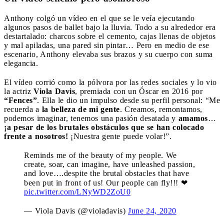
Anthony colgó un vídeo en el que se le veía ejecutando
algunos pasos de ballet bajo la lluvia. Todo a su alrededor era
destartalado: charcos sobre el cemento, cajas llenas de objetos
y mal apiladas, una pared sin pintar… Pero en medio de ese
escenario, Anthony elevaba sus brazos y su cuerpo con suma
elegancia.
El vídeo corrió como la pólvora por las redes sociales y lo vio
la actriz
Viola Davis
, premiada con un Óscar en 2016 por
“Fences”
. Ella le dio un impulso desde su perfil personal: “Me
recuerda a
la belleza de mi gente
. Creamos, remontamos,
podemos imaginar, tenemos una pasión desatada y
amamos
…
¡a pesar de los brutales obstáculos que se han colocado
frente a nosotros!
¡Nuestra gente puede volar!”.
Reminds me of the beauty of my people. We
create, soar, can imagine, have unleashed passion,
and love….despite the brutal obstacles that have
been put in front of us! Our people can fly!!! ❤
pic.twitter.com/LNyWD2ZoU0
— Viola Davis (@violadavis)
June 24, 2020