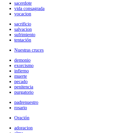
sacerdote
vida consagrada
vocacion
sacrificio
salvacion
sufrimiento
tentación
Nuestras cruces
demonio
exorcismo
infierno
muerte
pecado
penitencia
purgatorio
padrenuestro
rosario
Oración
adoracion