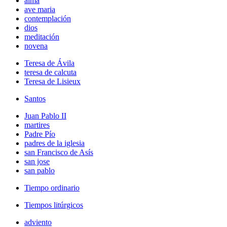
alma
ave maria
contemplación
dios
meditación
novena
Teresa de Ávila
teresa de calcuta
Teresa de Lisieux
Santos
Juan Pablo II
martires
Padre Pío
padres de la iglesia
san Francisco de Asís
san jose
san pablo
Tiempo ordinario
Tiempos litúrgicos
adviento