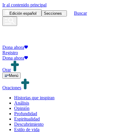
Ir al contenido principal
Buscar
Edición
español
Secciones
Dona ahora
Registro
Dona ahora
Orar
Menú
Oraciones
Historias que inspiran
Análisis
Opinión
Profundidad
Espiritualidad
Descubrimiento
Estilo de vida