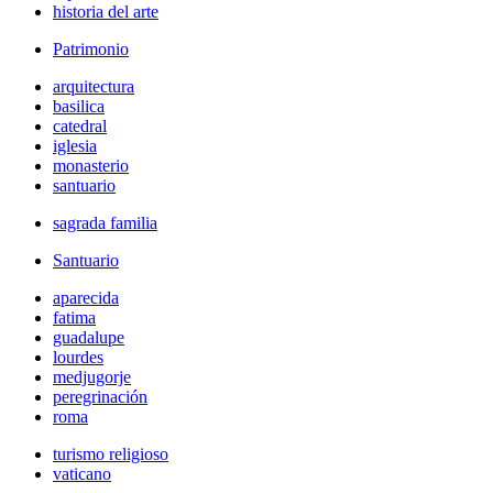
historia del arte
Patrimonio
arquitectura
basilica
catedral
iglesia
monasterio
santuario
sagrada familia
Santuario
aparecida
fatima
guadalupe
lourdes
medjugorje
peregrinación
roma
turismo religioso
vaticano