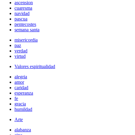
ascension
cuaresma
navidad
pascua
pentecostes
semana santa
misericordia
paz
verdad
virtud
Valores espiritualidad
alegria
amor
caridad
esperanza
fe
gracia
humildad
Arte
alabanza