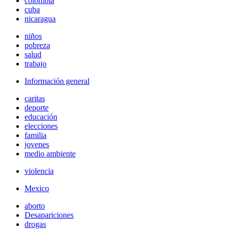
colombia
cuba
nicaragua
niños
pobreza
salud
trabajo
Información general
caritas
deporte
educación
elecciones
familia
jovenes
medio ambiente
violencia
Mexico
aborto
Desapariciones
drogas