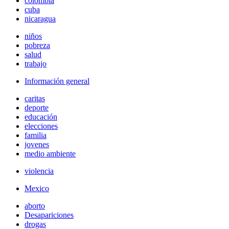
colombia
cuba
nicaragua
niños
pobreza
salud
trabajo
Información general
caritas
deporte
educación
elecciones
familia
jovenes
medio ambiente
violencia
Mexico
aborto
Desapariciones
drogas