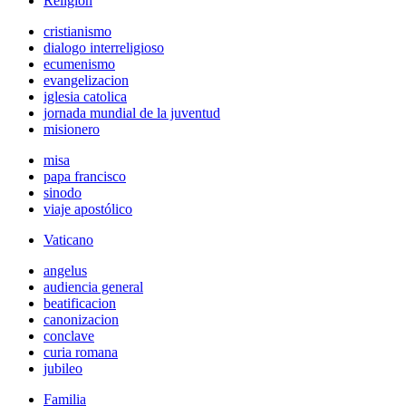
Religión
cristianismo
dialogo interreligioso
ecumenismo
evangelizacion
iglesia catolica
jornada mundial de la juventud
misionero
misa
papa francisco
sinodo
viaje apostólico
Vaticano
angelus
audiencia general
beatificacion
canonizacion
conclave
curia romana
jubileo
Familia