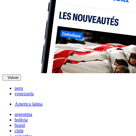
Volver
peru
venezuela
America latina
argentina
bolivia
brasil
chile