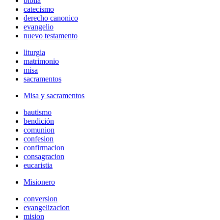
biblia
catecismo
derecho canonico
evangelio
nuevo testamento
liturgia
matrimonio
misa
sacramentos
Misa y sacramentos
bautismo
bendición
comunion
confesion
confirmacion
consagracion
eucaristia
Misionero
conversion
evangelizacion
mision