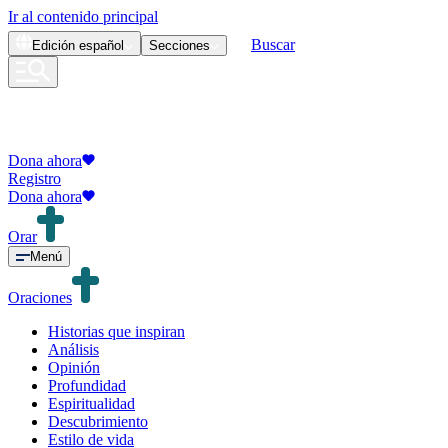
Ir al contenido principal
Buscar
Edición
español
Secciones
Dona ahora
Registro
Dona ahora
Orar
Menú
Oraciones
Historias que inspiran
Análisis
Opinión
Profundidad
Espiritualidad
Descubrimiento
Estilo de vida