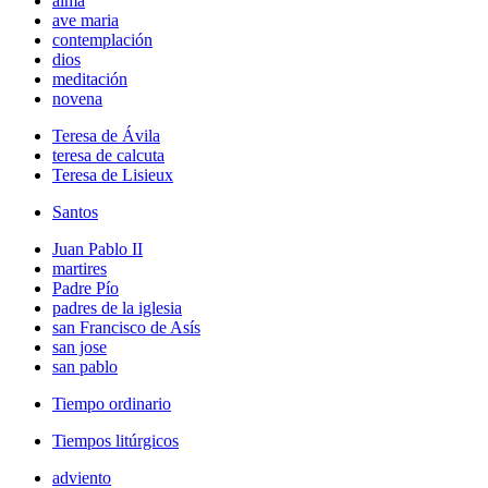
alma
ave maria
contemplación
dios
meditación
novena
Teresa de Ávila
teresa de calcuta
Teresa de Lisieux
Santos
Juan Pablo II
martires
Padre Pío
padres de la iglesia
san Francisco de Asís
san jose
san pablo
Tiempo ordinario
Tiempos litúrgicos
adviento