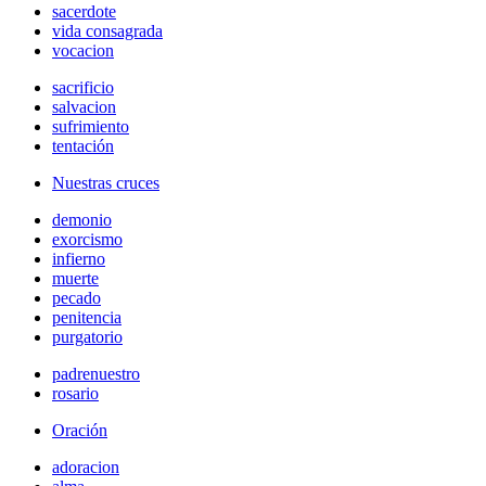
sacerdote
vida consagrada
vocacion
sacrificio
salvacion
sufrimiento
tentación
Nuestras cruces
demonio
exorcismo
infierno
muerte
pecado
penitencia
purgatorio
padrenuestro
rosario
Oración
adoracion