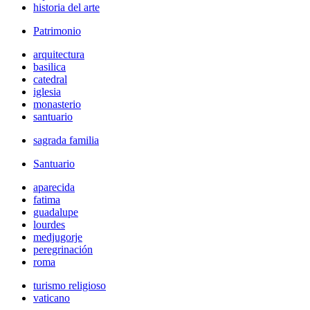
historia del arte
Patrimonio
arquitectura
basilica
catedral
iglesia
monasterio
santuario
sagrada familia
Santuario
aparecida
fatima
guadalupe
lourdes
medjugorje
peregrinación
roma
turismo religioso
vaticano