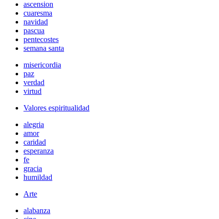
ascension
cuaresma
navidad
pascua
pentecostes
semana santa
misericordia
paz
verdad
virtud
Valores espiritualidad
alegria
amor
caridad
esperanza
fe
gracia
humildad
Arte
alabanza