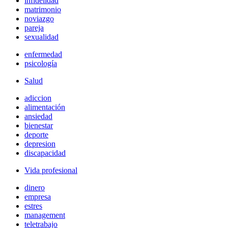
infidelidad
matrimonio
noviazgo
pareja
sexualidad
enfermedad
psicología
Salud
adiccion
alimentación
ansiedad
bienestar
deporte
depresion
discapacidad
Vida profesional
dinero
empresa
estres
management
teletrabajo