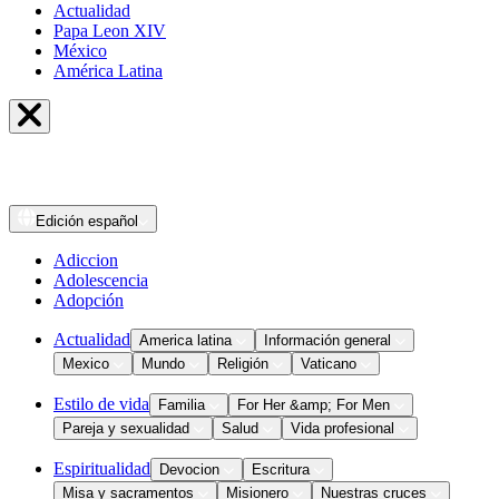
Actualidad
Papa Leon XIV
México
América Latina
Edición
español
Adiccion
Adolescencia
Adopción
Actualidad
America latina
Información general
Mexico
Mundo
Religión
Vaticano
Estilo de vida
Familia
For Her &amp; For Men
Pareja y sexualidad
Salud
Vida profesional
Espiritualidad
Devocion
Escritura
Misa y sacramentos
Misionero
Nuestras cruces