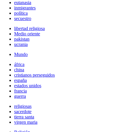
eutanasia
inmigrantes
política
secuestro
libertad religiosa
Medio oriente
pakistan
ucrania
Mundo
áfrica
china
cristianos perseguidos
españa
estados unidos
francia
guerra
religiosas
sacerdote
tierra santa
virgen maria