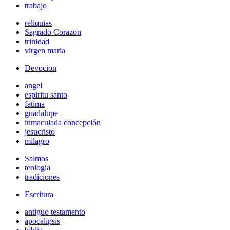
trabajo
reliquias
Sagrado Corazón
trinidad
virgen maria
Devocion
angel
espiritu santo
fatima
guadalupe
inmaculada concepción
jesucristo
milagro
Salmos
teologia
tradiciones
Escritura
antiguo testamento
apocalipsis