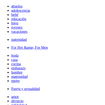
abuelos
adolescencia
bebé
educación
hijos
jovenes
vacaciones
paternidad
For Her &amp; For Men
boda
casa
cocina
embarazo
hombre
maternidad
mujer
Pareja y sexualidad
amor
divorcio