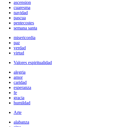
ascension
cuaresma
navidad
pascua
pentecostes
semana santa
misericordia
paz
verdad
virtud
Valores espiritualidad
alegria
amor
caridad
esperanza
fe
gracia
humildad
Arte
alabanza