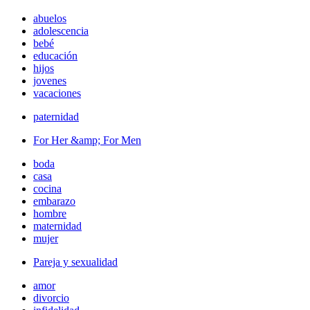
abuelos
adolescencia
bebé
educación
hijos
jovenes
vacaciones
paternidad
For Her &amp; For Men
boda
casa
cocina
embarazo
hombre
maternidad
mujer
Pareja y sexualidad
amor
divorcio