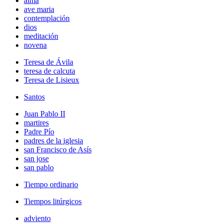
alma
ave maria
contemplación
dios
meditación
novena
Teresa de Ávila
teresa de calcuta
Teresa de Lisieux
Santos
Juan Pablo II
martires
Padre Pío
padres de la iglesia
san Francisco de Asís
san jose
san pablo
Tiempo ordinario
Tiempos litúrgicos
adviento