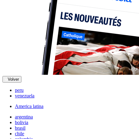
Volver
peru
venezuela
America latina
argentina
bolivia
brasil
chile