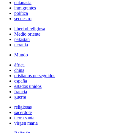
eutanasia
inmigrantes
política
secuestro
libertad religiosa
Medio oriente
pakistan
ucrania
Mundo
áfrica
china
cristianos perseguidos
españa
estados unidos
francia
guerra
religiosas
sacerdote
tierra santa
virgen maria