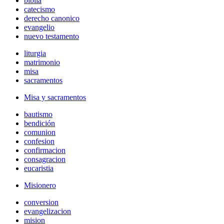
biblia
catecismo
derecho canonico
evangelio
nuevo testamento
liturgia
matrimonio
misa
sacramentos
Misa y sacramentos
bautismo
bendición
comunion
confesion
confirmacion
consagracion
eucaristia
Misionero
conversion
evangelizacion
mision