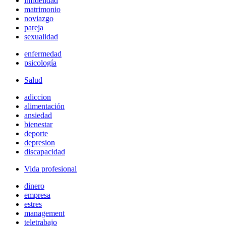
infidelidad
matrimonio
noviazgo
pareja
sexualidad
enfermedad
psicología
Salud
adiccion
alimentación
ansiedad
bienestar
deporte
depresion
discapacidad
Vida profesional
dinero
empresa
estres
management
teletrabajo