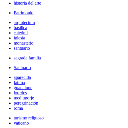
historia del arte
Patrimonio
arquitectura
basilica
catedral
iglesia
monasterio
santuario
sagrada familia
Santuario
aparecida
fatima
guadalupe
lourdes
medjugorje
peregrinación
roma
turismo religioso
vaticano