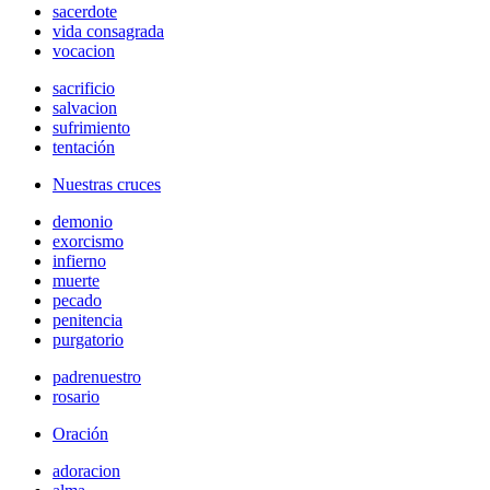
sacerdote
vida consagrada
vocacion
sacrificio
salvacion
sufrimiento
tentación
Nuestras cruces
demonio
exorcismo
infierno
muerte
pecado
penitencia
purgatorio
padrenuestro
rosario
Oración
adoracion