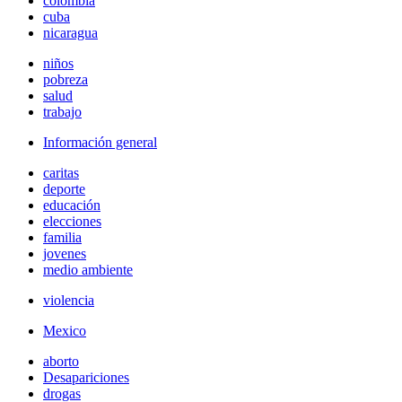
colombia
cuba
nicaragua
niños
pobreza
salud
trabajo
Información general
caritas
deporte
educación
elecciones
familia
jovenes
medio ambiente
violencia
Mexico
aborto
Desapariciones
drogas