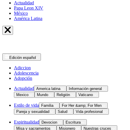
Actualidad
Papa Leon XIV
México
América Latina
Edición
español
Adiccion
Adolescencia
Adopción
Actualidad
America latina
Información general
Mexico
Mundo
Religión
Vaticano
Estilo de vida
Familia
For Her &amp; For Men
Pareja y sexualidad
Salud
Vida profesional
Espiritualidad
Devocion
Escritura
Misa y sacramentos
Misionero
Nuestras cruces