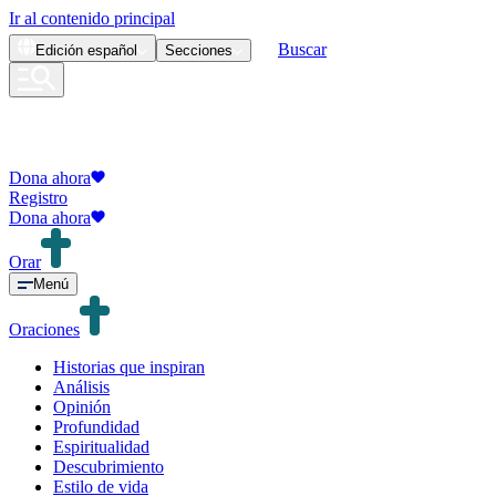
Ir al contenido principal
Buscar
Edición
español
Secciones
Dona ahora
Registro
Dona ahora
Orar
Menú
Oraciones
Historias que inspiran
Análisis
Opinión
Profundidad
Espiritualidad
Descubrimiento
Estilo de vida