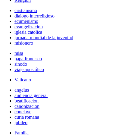
Religión
cristianismo
dialogo interreligioso
ecumenismo
evangelizacion
iglesia catolica
jornada mundial de la juventud
misionero
misa
papa francisco
sinodo
viaje apostólico
Vaticano
angelus
audiencia general
beatificacion
canonizacion
conclave
curia romana
jubileo
Familia