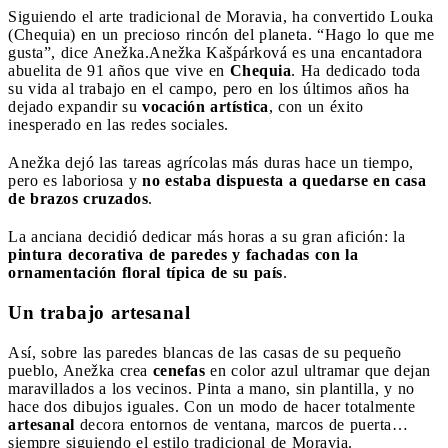
Siguiendo el arte tradicional de Moravia, ha convertido Louka
(Chequia) en un precioso rincón del planeta. “Hago lo que me
gusta”, dice Anežka.
Anežka Kašpárková es una encantadora
abuelita de 91 años que vive en
Chequia
. Ha dedicado toda
su vida al trabajo en el campo, pero en los últimos años ha
dejado expandir su
vocación artística
, con un éxito
inesperado en las redes sociales.
Anežka dejó las tareas agrícolas más duras hace un tiempo,
pero es laboriosa y
no estaba dispuesta a quedarse en casa
de brazos cruzados
.
La anciana decidió dedicar más horas a su gran afición: la
pintura decorativa de paredes y fachadas
con la
ornamentación floral típica de su país
.
Un trabajo artesanal
Así, sobre las paredes blancas de las casas de su pequeño
pueblo, Anežka crea
cenefas
en color azul ultramar que dejan
maravillados a los vecinos. Pinta a mano, sin plantilla, y no
hace dos dibujos iguales. Con un modo de hacer totalmente
artesanal
decora entornos de ventana, marcos de puerta…
siempre siguiendo el estilo tradicional de Moravia.