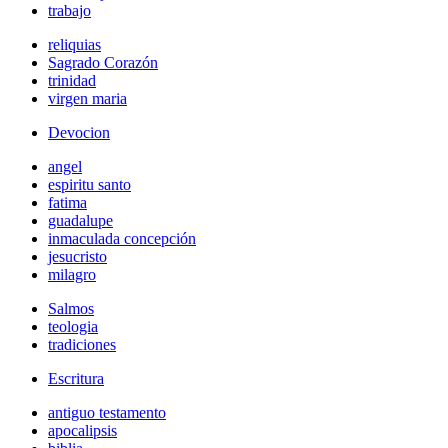
trabajo
reliquias
Sagrado Corazón
trinidad
virgen maria
Devocion
angel
espiritu santo
fatima
guadalupe
inmaculada concepción
jesucristo
milagro
Salmos
teologia
tradiciones
Escritura
antiguo testamento
apocalipsis