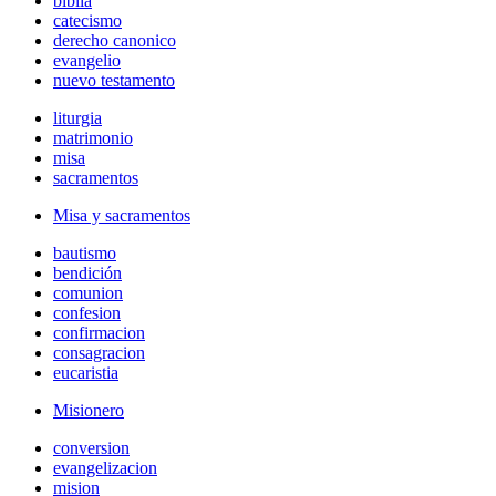
biblia
catecismo
derecho canonico
evangelio
nuevo testamento
liturgia
matrimonio
misa
sacramentos
Misa y sacramentos
bautismo
bendición
comunion
confesion
confirmacion
consagracion
eucaristia
Misionero
conversion
evangelizacion
mision