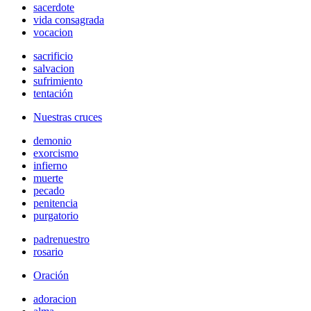
sacerdote
vida consagrada
vocacion
sacrificio
salvacion
sufrimiento
tentación
Nuestras cruces
demonio
exorcismo
infierno
muerte
pecado
penitencia
purgatorio
padrenuestro
rosario
Oración
adoracion