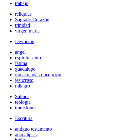
trabajo
reliquias
Sagrado Corazón
trinidad
virgen maria
Devocion
angel
espiritu santo
fatima
guadalupe
inmaculada concepción
jesucristo
milagro
Salmos
teologia
tradiciones
Escritura
antiguo testamento
apocalipsis