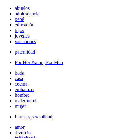
abuelos
adolescencia
bebé
educación
hijos
jovenes
vacaciones
paternidad
For Her &amp; For Men
boda
casa
cocina
embarazo
hombre
maternidad
mujer
Pareja y sexualidad
amor
divorcio