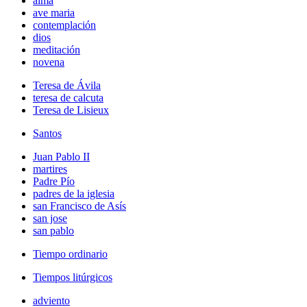
alma
ave maria
contemplación
dios
meditación
novena
Teresa de Ávila
teresa de calcuta
Teresa de Lisieux
Santos
Juan Pablo II
martires
Padre Pío
padres de la iglesia
san Francisco de Asís
san jose
san pablo
Tiempo ordinario
Tiempos litúrgicos
adviento