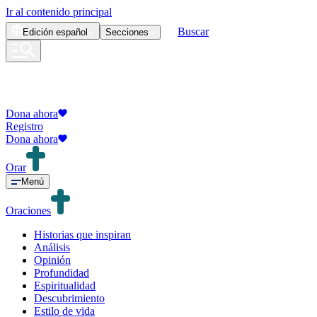
Ir al contenido principal
Buscar
Edición
español
Secciones
Dona ahora
Registro
Dona ahora
Orar
Menú
Oraciones
Historias que inspiran
Análisis
Opinión
Profundidad
Espiritualidad
Descubrimiento
Estilo de vida