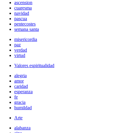
ascension
cuaresma
navidad
pascua
pentecostes
semana santa
misericordia
paz
verdad
virtud
Valores espiritualidad
alegria
amor
caridad
esperanza
fe
gracia
humildad
Arte
alabanza