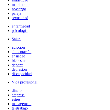
infidelidad
matrimonio
noviazgo
pareja
sexualidad
enfermedad
psicología
Salud
adiccion
alimentación
ansiedad
bienestar
deporte
depresion
discapacidad
Vida profesional
dinero
empresa
estres
management
teletrabajo