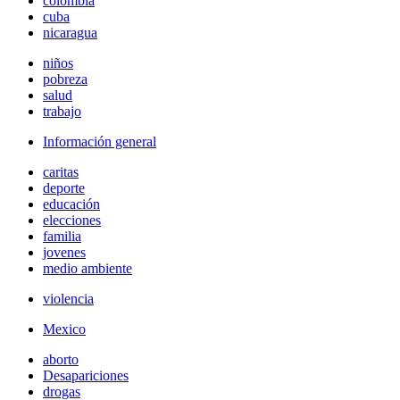
colombia
cuba
nicaragua
niños
pobreza
salud
trabajo
Información general
caritas
deporte
educación
elecciones
familia
jovenes
medio ambiente
violencia
Mexico
aborto
Desapariciones
drogas