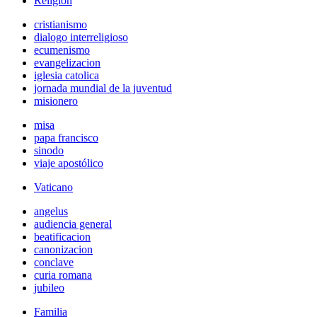
Religión
cristianismo
dialogo interreligioso
ecumenismo
evangelizacion
iglesia catolica
jornada mundial de la juventud
misionero
misa
papa francisco
sinodo
viaje apostólico
Vaticano
angelus
audiencia general
beatificacion
canonizacion
conclave
curia romana
jubileo
Familia