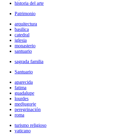
historia del arte
Patrimonio
arquitectura
basilica
catedral
iglesia
monasterio
santuario
sagrada familia
Santuario
aparecida
fatima
guadalupe
lourdes
medjugorje
peregrinación
roma
turismo religioso
vaticano