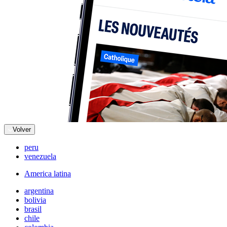
Volver
peru
venezuela
America latina
argentina
bolivia
brasil
chile