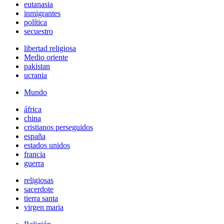
eutanasia
inmigrantes
política
secuestro
libertad religiosa
Medio oriente
pakistan
ucrania
Mundo
áfrica
china
cristianos perseguidos
españa
estados unidos
francia
guerra
religiosas
sacerdote
tierra santa
virgen maria