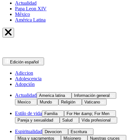
Actualidad
Papa Leon XIV
México
América Latina
Edición
español
Adiccion
Adolescencia
Adopción
Actualidad
America latina
Información general
Mexico
Mundo
Religión
Vaticano
Estilo de vida
Familia
For Her &amp; For Men
Pareja y sexualidad
Salud
Vida profesional
Espiritualidad
Devocion
Escritura
Misa y sacramentos
Misionero
Nuestras cruces