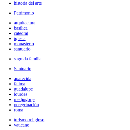
historia del arte
Patrimonio
arquitectura
basilica
catedral
iglesia
monasterio
santuario
sagrada familia
Santuario
aparecida
fatima
guadalupe
lourdes
medjugorje
peregrinación
roma
turismo religioso
vaticano