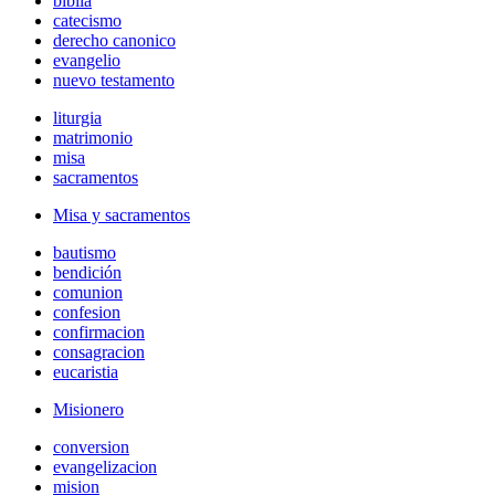
biblia
catecismo
derecho canonico
evangelio
nuevo testamento
liturgia
matrimonio
misa
sacramentos
Misa y sacramentos
bautismo
bendición
comunion
confesion
confirmacion
consagracion
eucaristia
Misionero
conversion
evangelizacion
mision