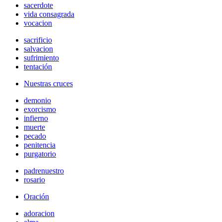
sacerdote
vida consagrada
vocacion
sacrificio
salvacion
sufrimiento
tentación
Nuestras cruces
demonio
exorcismo
infierno
muerte
pecado
penitencia
purgatorio
padrenuestro
rosario
Oración
adoracion