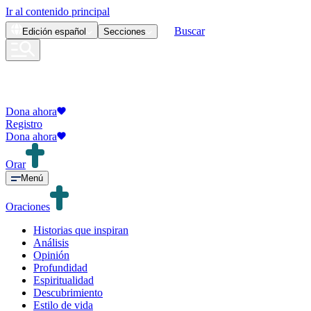
Ir al contenido principal
Buscar
Edición
español
Secciones
Dona ahora
Registro
Dona ahora
Orar
Menú
Oraciones
Historias que inspiran
Análisis
Opinión
Profundidad
Espiritualidad
Descubrimiento
Estilo de vida