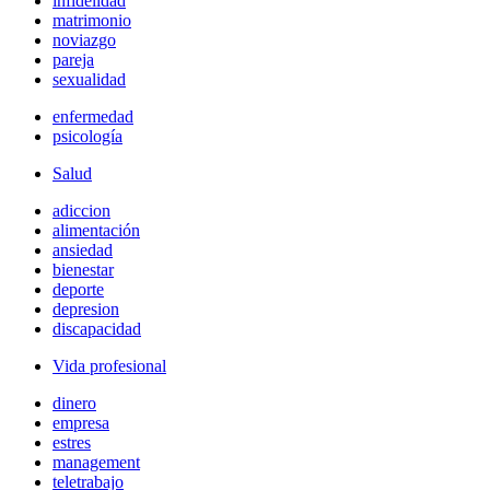
infidelidad
matrimonio
noviazgo
pareja
sexualidad
enfermedad
psicología
Salud
adiccion
alimentación
ansiedad
bienestar
deporte
depresion
discapacidad
Vida profesional
dinero
empresa
estres
management
teletrabajo