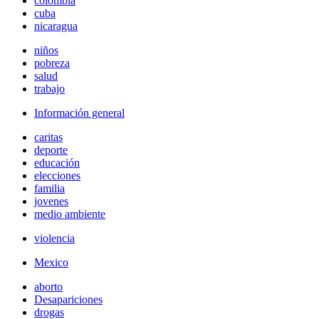
colombia
cuba
nicaragua
niños
pobreza
salud
trabajo
Información general
caritas
deporte
educación
elecciones
familia
jovenes
medio ambiente
violencia
Mexico
aborto
Desapariciones
drogas