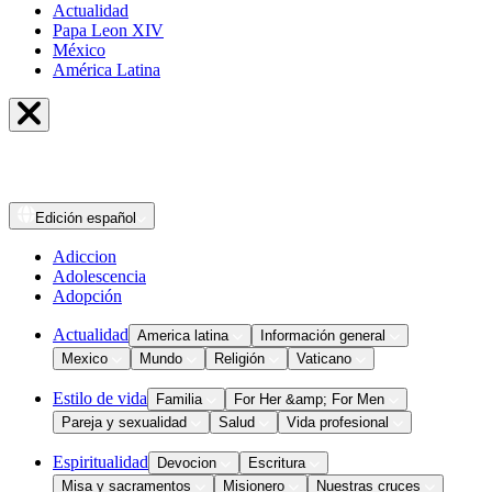
Actualidad
Papa Leon XIV
México
América Latina
Edición
español
Adiccion
Adolescencia
Adopción
Actualidad
America latina
Información general
Mexico
Mundo
Religión
Vaticano
Estilo de vida
Familia
For Her &amp; For Men
Pareja y sexualidad
Salud
Vida profesional
Espiritualidad
Devocion
Escritura
Misa y sacramentos
Misionero
Nuestras cruces