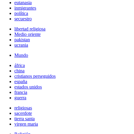
eutanasia
inmigrantes
política
secuestro
libertad religiosa
Medio oriente
pakistan
ucrania
Mundo
áfrica
china
cristianos perseguidos
españa
estados unidos
francia
guerra
religiosas
sacerdote
tierra santa
virgen maria