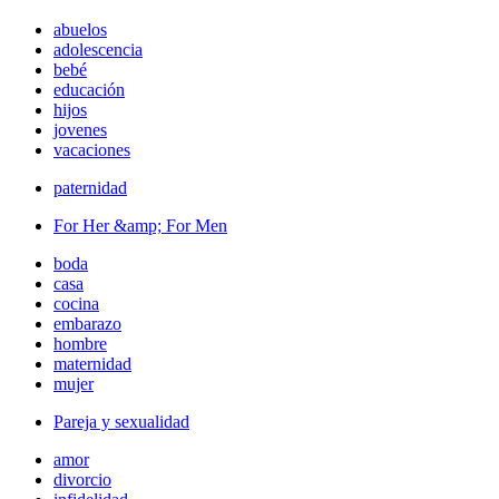
abuelos
adolescencia
bebé
educación
hijos
jovenes
vacaciones
paternidad
For Her &amp; For Men
boda
casa
cocina
embarazo
hombre
maternidad
mujer
Pareja y sexualidad
amor
divorcio