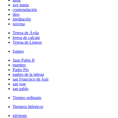
alma
ave maria
contemplación
dios
meditación
novena
Teresa de Ávila
teresa de calcuta
Teresa de Lisieux
Santos
Juan Pablo II
martires
Padre Pío
padres de la iglesia
san Francisco de Asís
san jose
san pablo
Tiempo ordinario
Tiempos litúrgicos
adviento