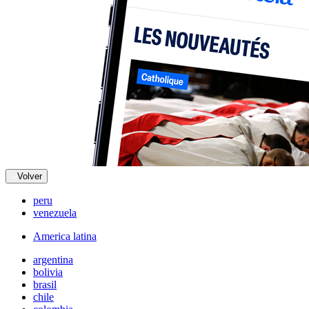
Volver
peru
venezuela
America latina
argentina
bolivia
brasil
chile