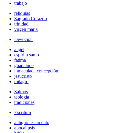
trabajo
reliquias
Sagrado Corazón
trinidad
virgen maria
Devocion
angel
espiritu santo
fatima
guadalupe
inmaculada concepción
jesucristo
milagro
Salmos
teologia
tradiciones
Escritura
antiguo testamento
apocalipsis