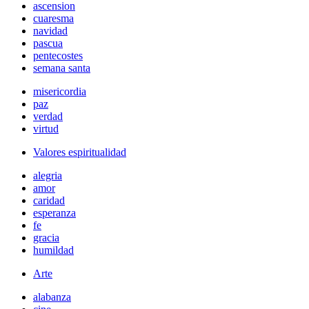
ascension
cuaresma
navidad
pascua
pentecostes
semana santa
misericordia
paz
verdad
virtud
Valores espiritualidad
alegria
amor
caridad
esperanza
fe
gracia
humildad
Arte
alabanza