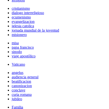
Religión
cristianismo
dialogo interreligioso
ecumenismo
evangelizacion
iglesia catolica
jornada mundial de la juventud
misionero
misa
papa francisco
sinodo
viaje apostólico
Vaticano
angelus
audiencia general
beatificacion
canonizacion
conclave
curia romana
jubileo
Familia