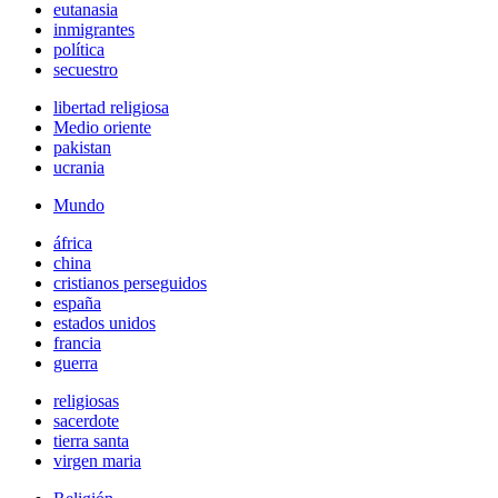
eutanasia
inmigrantes
política
secuestro
libertad religiosa
Medio oriente
pakistan
ucrania
Mundo
áfrica
china
cristianos perseguidos
españa
estados unidos
francia
guerra
religiosas
sacerdote
tierra santa
virgen maria