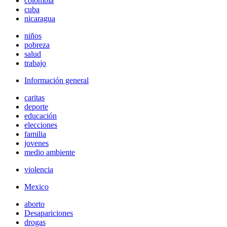
colombia
cuba
nicaragua
niños
pobreza
salud
trabajo
Información general
caritas
deporte
educación
elecciones
familia
jovenes
medio ambiente
violencia
Mexico
aborto
Desapariciones
drogas