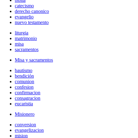
biblia
catecismo
derecho canonico
evangelio
nuevo testamento
liturgia
matrimonio
misa
sacramentos
Misa y sacramentos
bautismo
bendición
comunion
confesion
confirmacion
consagracion
eucaristia
Misionero
conversion
evangelizacion
mision