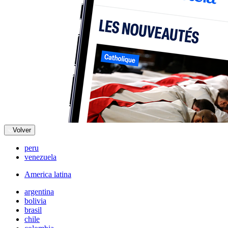
Volver
peru
venezuela
America latina
argentina
bolivia
brasil
chile