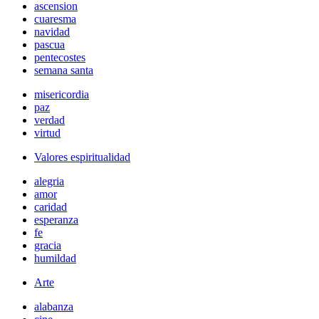
ascension
cuaresma
navidad
pascua
pentecostes
semana santa
misericordia
paz
verdad
virtud
Valores espiritualidad
alegria
amor
caridad
esperanza
fe
gracia
humildad
Arte
alabanza