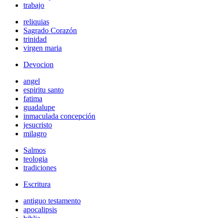
trabajo
reliquias
Sagrado Corazón
trinidad
virgen maria
Devocion
angel
espiritu santo
fatima
guadalupe
inmaculada concepción
jesucristo
milagro
Salmos
teologia
tradiciones
Escritura
antiguo testamento
apocalipsis