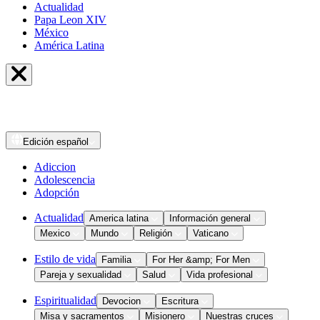
Actualidad
Papa Leon XIV
México
América Latina
Edición
español
Adiccion
Adolescencia
Adopción
Actualidad
America latina
Información general
Mexico
Mundo
Religión
Vaticano
Estilo de vida
Familia
For Her &amp; For Men
Pareja y sexualidad
Salud
Vida profesional
Espiritualidad
Devocion
Escritura
Misa y sacramentos
Misionero
Nuestras cruces