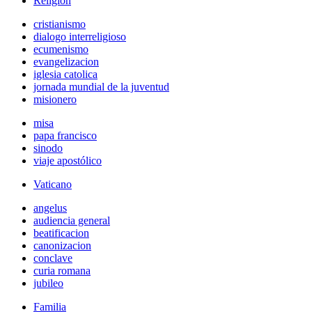
Religión
cristianismo
dialogo interreligioso
ecumenismo
evangelizacion
iglesia catolica
jornada mundial de la juventud
misionero
misa
papa francisco
sinodo
viaje apostólico
Vaticano
angelus
audiencia general
beatificacion
canonizacion
conclave
curia romana
jubileo
Familia