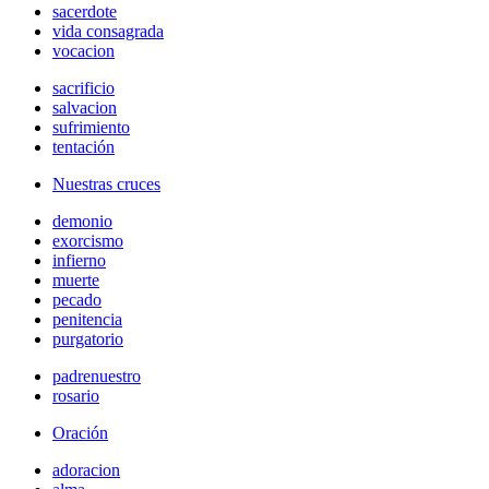
sacerdote
vida consagrada
vocacion
sacrificio
salvacion
sufrimiento
tentación
Nuestras cruces
demonio
exorcismo
infierno
muerte
pecado
penitencia
purgatorio
padrenuestro
rosario
Oración
adoracion