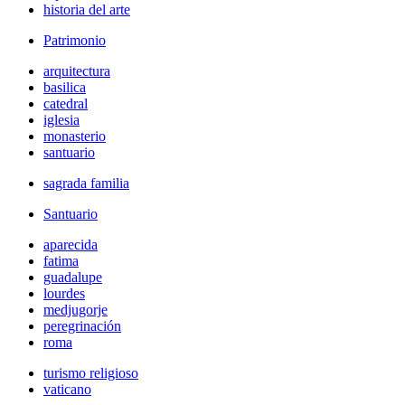
historia del arte
Patrimonio
arquitectura
basilica
catedral
iglesia
monasterio
santuario
sagrada familia
Santuario
aparecida
fatima
guadalupe
lourdes
medjugorje
peregrinación
roma
turismo religioso
vaticano