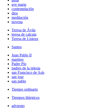
alma
ave maria
contemplación
dios
meditación
novena
Teresa de Ávila
teresa de calcuta
Teresa de Lisieux
Santos
Juan Pablo II
martires
Padre Pío
padres de la iglesia
san Francisco de Asís
san jose
san pablo
Tiempo ordinario
Tiempos litúrgicos
adviento