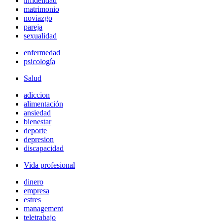
infidelidad
matrimonio
noviazgo
pareja
sexualidad
enfermedad
psicología
Salud
adiccion
alimentación
ansiedad
bienestar
deporte
depresion
discapacidad
Vida profesional
dinero
empresa
estres
management
teletrabajo