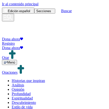
Ir al contenido principal
Buscar
Edición
español
Secciones
Dona ahora
Registro
Dona ahora
Orar
Menú
Oraciones
Historias que inspiran
Análisis
Opinión
Profundidad
Espiritualidad
Descubrimiento
Estilo de vida