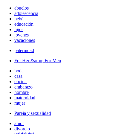
abuelos
adolescencia
bebé
educación
hijos
jovenes
vacaciones
paternidad
For Her &amp; For Men
boda
casa
cocina
embarazo
hombre
maternidad
mujer
Pareja y sexualidad
amor
divorcio