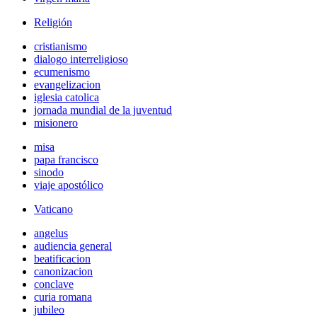
Religión
cristianismo
dialogo interreligioso
ecumenismo
evangelizacion
iglesia catolica
jornada mundial de la juventud
misionero
misa
papa francisco
sinodo
viaje apostólico
Vaticano
angelus
audiencia general
beatificacion
canonizacion
conclave
curia romana
jubileo