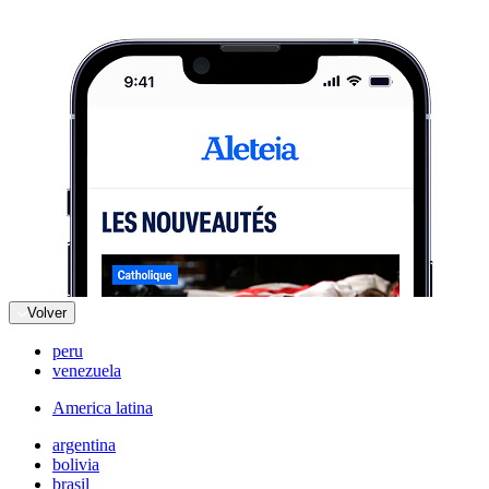
Volver
peru
venezuela
America latina
argentina
bolivia
brasil