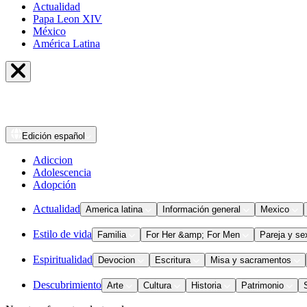
Actualidad
Papa Leon XIV
México
América Latina
Edición
español
Adiccion
Adolescencia
Adopción
Actualidad
America latina
Información general
Mexico
Estilo de vida
Familia
For Her &amp; For Men
Pareja y se
Espiritualidad
Devocion
Escritura
Misa y sacramentos
Descubrimiento
Arte
Cultura
Historia
Patrimonio