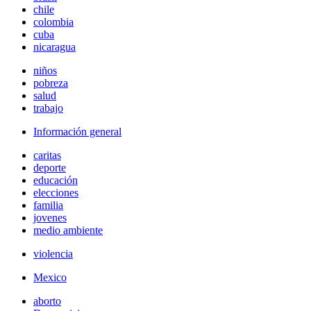
chile
colombia
cuba
nicaragua
niños
pobreza
salud
trabajo
Información general
caritas
deporte
educación
elecciones
familia
jovenes
medio ambiente
violencia
Mexico
aborto