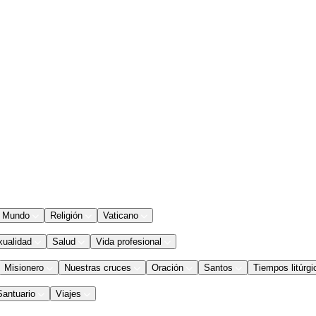
Mundo
Religión
Vaticano
xualidad
Salud
Vida profesional
Misionero
Nuestras cruces
Oración
Santos
Tiempos litúrgi
Santuario
Viajes