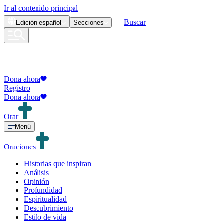
Ir al contenido principal
Buscar
Edición
español
Secciones
Dona ahora
Registro
Dona ahora
Orar
Menú
Oraciones
Historias que inspiran
Análisis
Opinión
Profundidad
Espiritualidad
Descubrimiento
Estilo de vida