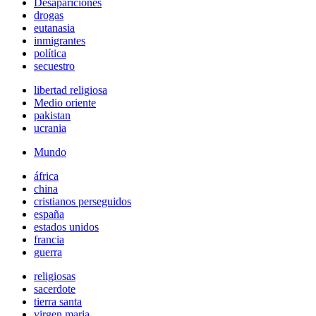
Desapariciones
drogas
eutanasia
inmigrantes
política
secuestro
libertad religiosa
Medio oriente
pakistan
ucrania
Mundo
áfrica
china
cristianos perseguidos
españa
estados unidos
francia
guerra
religiosas
sacerdote
tierra santa
virgen maria