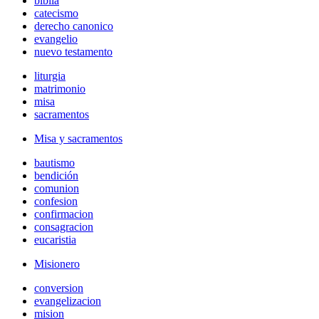
biblia
catecismo
derecho canonico
evangelio
nuevo testamento
liturgia
matrimonio
misa
sacramentos
Misa y sacramentos
bautismo
bendición
comunion
confesion
confirmacion
consagracion
eucaristia
Misionero
conversion
evangelizacion
mision