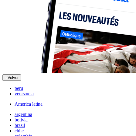
Volver
peru
venezuela
America latina
argentina
bolivia
brasil
chile