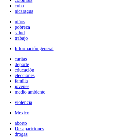
colombia
cuba
nicaragua
niños
pobreza
salud
trabajo
Información general
caritas
deporte
educación
elecciones
familia
jovenes
medio ambiente
violencia
Mexico
aborto
Desapariciones
drogas