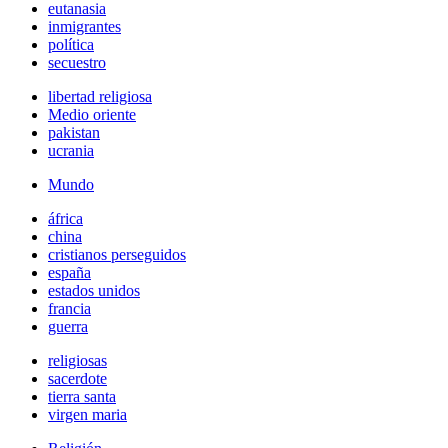
eutanasia
inmigrantes
política
secuestro
libertad religiosa
Medio oriente
pakistan
ucrania
Mundo
áfrica
china
cristianos perseguidos
españa
estados unidos
francia
guerra
religiosas
sacerdote
tierra santa
virgen maria