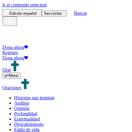
Ir al contenido principal
Buscar
Edición
español
Secciones
Dona ahora
Registro
Dona ahora
Orar
Menú
Oraciones
Historias que inspiran
Análisis
Opinión
Profundidad
Espiritualidad
Descubrimiento
Estilo de vida