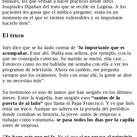
brutales, los que venían a hacer prácticas desde otros
hospitales flipaban del trato que se recibe en Laguna. A los
pacientes les gusta que el médico pregunte, están en un
momento en el que se sienten vulnerables y es importante
hacerlo bien”.
El truco
Inés dice que se ha dado cuenta de “
lo importante que es
acompañar.
Estar ahí. Había una señora, por ejemplo, con la
que no conseguía conectar. Su marido se murió, ella casi…
Entonces como no me hablaba me sentaba con ella a ver los
programas de televisión. Ahora en cambio, me pregunta
siempre por los exámenes. Solo con estar ahí, la gente se abre
y no necesitas más”.
Su testimonio es uno de tantos que han surgido en los últimos
meses. Entre la tragedia, han surgido esos
“santos de la
puerta de al lado”
que llama el Papa Francisco. Y es que Inés
tenía un truco. Aunque no saliera en la portada del periódico
donde contaban su historia, la joven -antes de empezar a
trabajar como voluntaria-
se pasa todos los días por la capilla
antes de empezar.
“
Yo hago esto por mi fe.
Yo sé que
si no rezase al principio,