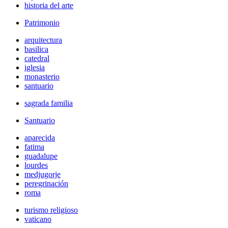
historia del arte
Patrimonio
arquitectura
basilica
catedral
iglesia
monasterio
santuario
sagrada familia
Santuario
aparecida
fatima
guadalupe
lourdes
medjugorje
peregrinación
roma
turismo religioso
vaticano