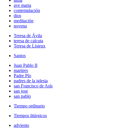
alma
ave maria
contemplación
dios
meditación
novena
Teresa de Ávila
teresa de calcuta
Teresa de Lisieux
Santos
Juan Pablo II
martires
Padre Pío
padres de la iglesia
san Francisco de Asís
san jose
san pablo
Tiempo ordinario
Tiempos litúrgicos
adviento