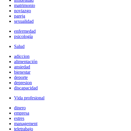
infidelidad
matrimonio
noviazgo
pareja
sexualidad
enfermedad
psicología
Salud
adiccion
alimentación
ansiedad
bienestar
deporte
depresion
discapacidad
Vida profesional
dinero
empresa
estres
management
teletrabajo