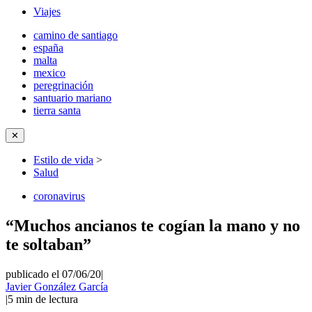
Viajes
camino de santiago
españa
malta
mexico
peregrinación
santuario mariano
tierra santa
✕
Estilo de vida
>
Salud
coronavirus
“Muchos ancianos te cogían la mano y no
te soltaban”
publicado el 07/06/20
|
Javier González García
|
5
min de lectura