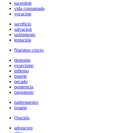
sacerdote
vida consagrada
vocacion
sacrificio
salvacion
sufrimiento
tentación
Nuestras cruces
demonio
exorcismo
infierno
muerte
pecado
penitencia
purgatorio
padrenuestro
rosario
Oración
adoracion