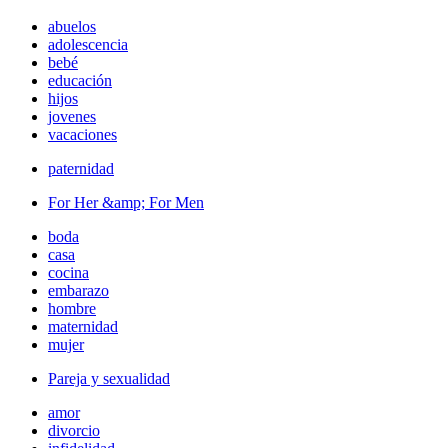
abuelos
adolescencia
bebé
educación
hijos
jovenes
vacaciones
paternidad
For Her &amp; For Men
boda
casa
cocina
embarazo
hombre
maternidad
mujer
Pareja y sexualidad
amor
divorcio