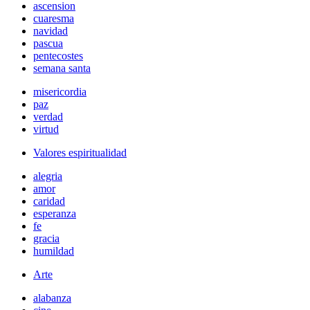
ascension
cuaresma
navidad
pascua
pentecostes
semana santa
misericordia
paz
verdad
virtud
Valores espiritualidad
alegria
amor
caridad
esperanza
fe
gracia
humildad
Arte
alabanza