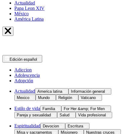
Actualidad
Papa Leon XIV
México
América Latina
Edición
español
Adiccion
Adolescencia
Adopción
Actualidad
America latina
Información general
Mexico
Mundo
Religión
Vaticano
Estilo de vida
Familia
For Her &amp; For Men
Pareja y sexualidad
Salud
Vida profesional
Espiritualidad
Devocion
Escritura
Misa y sacramentos
Misionero
Nuestras cruces