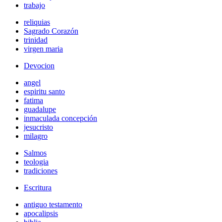
trabajo
reliquias
Sagrado Corazón
trinidad
virgen maria
Devocion
angel
espiritu santo
fatima
guadalupe
inmaculada concepción
jesucristo
milagro
Salmos
teologia
tradiciones
Escritura
antiguo testamento
apocalipsis