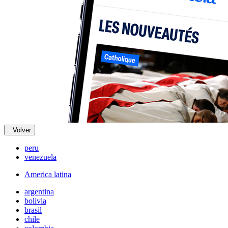
Volver
peru
venezuela
America latina
argentina
bolivia
brasil
chile