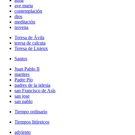
alma
ave maria
contemplación
dios
meditación
novena
Teresa de Ávila
teresa de calcuta
Teresa de Lisieux
Santos
Juan Pablo II
martires
Padre Pío
padres de la iglesia
san Francisco de Asís
san jose
san pablo
Tiempo ordinario
Tiempos litúrgicos
adviento