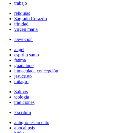
trabajo
reliquias
Sagrado Corazón
trinidad
virgen maria
Devocion
angel
espiritu santo
fatima
guadalupe
inmaculada concepción
jesucristo
milagro
Salmos
teologia
tradiciones
Escritura
antiguo testamento
apocalipsis