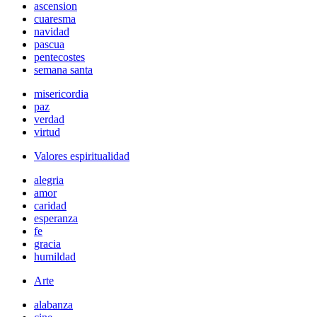
ascension
cuaresma
navidad
pascua
pentecostes
semana santa
misericordia
paz
verdad
virtud
Valores espiritualidad
alegria
amor
caridad
esperanza
fe
gracia
humildad
Arte
alabanza