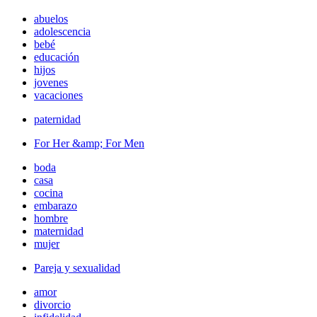
abuelos
adolescencia
bebé
educación
hijos
jovenes
vacaciones
paternidad
For Her &amp; For Men
boda
casa
cocina
embarazo
hombre
maternidad
mujer
Pareja y sexualidad
amor
divorcio