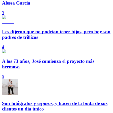
Alessa García
3
Les dijeron que no podrían tener hijos, pero hoy son
padres de trillizos
4
A los 73 años, José comienza el proyecto más
hermoso
5
Son fotógrafos y esposos, y hacen de la boda de sus
clientes un día único