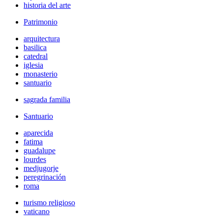
historia del arte
Patrimonio
arquitectura
basilica
catedral
iglesia
monasterio
santuario
sagrada familia
Santuario
aparecida
fatima
guadalupe
lourdes
medjugorje
peregrinación
roma
turismo religioso
vaticano