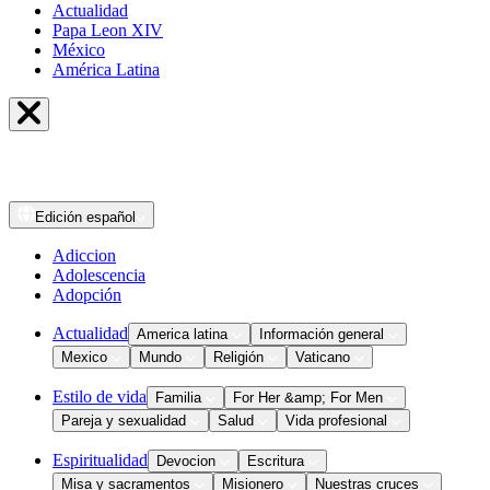
Actualidad
Papa Leon XIV
México
América Latina
Edición
español
Adiccion
Adolescencia
Adopción
Actualidad
America latina
Información general
Mexico
Mundo
Religión
Vaticano
Estilo de vida
Familia
For Her &amp; For Men
Pareja y sexualidad
Salud
Vida profesional
Espiritualidad
Devocion
Escritura
Misa y sacramentos
Misionero
Nuestras cruces