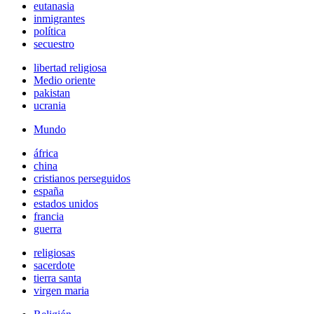
eutanasia
inmigrantes
política
secuestro
libertad religiosa
Medio oriente
pakistan
ucrania
Mundo
áfrica
china
cristianos perseguidos
españa
estados unidos
francia
guerra
religiosas
sacerdote
tierra santa
virgen maria