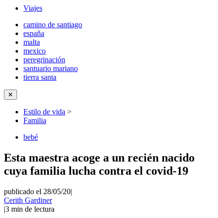
Viajes
camino de santiago
españa
malta
mexico
peregrinación
santuario mariano
tierra santa
✕
Estilo de vida
>
Familia
bebé
Esta maestra acoge a un recién nacido
cuya familia lucha contra el covid-19
publicado el 28/05/20
|
Cerith Gardiner
|
3
min de lectura