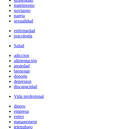
infidelidad
matrimonio
noviazgo
pareja
sexualidad
enfermedad
psicología
Salud
adiccion
alimentación
ansiedad
bienestar
deporte
depresion
discapacidad
Vida profesional
dinero
empresa
estres
management
teletrabajo