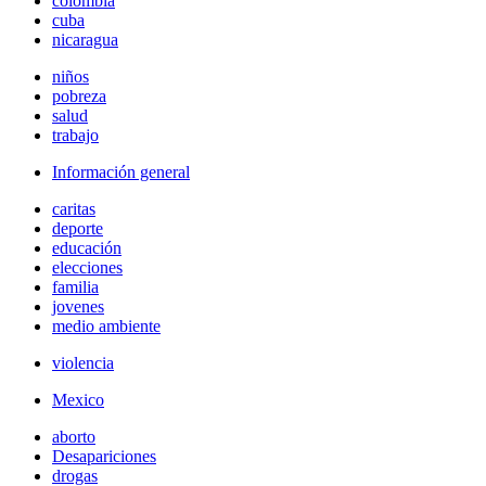
colombia
cuba
nicaragua
niños
pobreza
salud
trabajo
Información general
caritas
deporte
educación
elecciones
familia
jovenes
medio ambiente
violencia
Mexico
aborto
Desapariciones
drogas