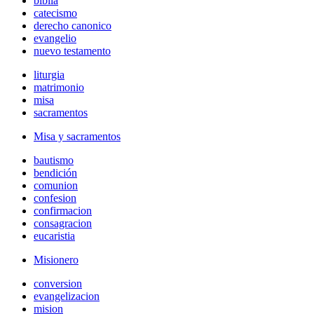
biblia
catecismo
derecho canonico
evangelio
nuevo testamento
liturgia
matrimonio
misa
sacramentos
Misa y sacramentos
bautismo
bendición
comunion
confesion
confirmacion
consagracion
eucaristia
Misionero
conversion
evangelizacion
mision