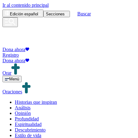
Ir al contenido principal
Buscar
Edición
español
Secciones
Dona ahora
Registro
Dona ahora
Orar
Menú
Oraciones
Historias que inspiran
Análisis
Opinión
Profundidad
Espiritualidad
Descubrimiento
Estilo de vida