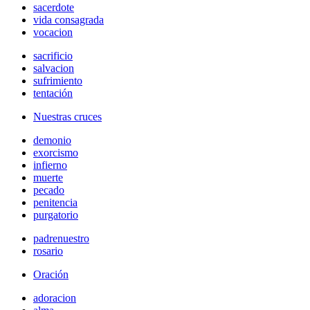
sacerdote
vida consagrada
vocacion
sacrificio
salvacion
sufrimiento
tentación
Nuestras cruces
demonio
exorcismo
infierno
muerte
pecado
penitencia
purgatorio
padrenuestro
rosario
Oración
adoracion