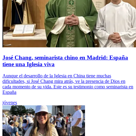
José Chang, seminarista chino en Madrid: España
tiene una Iglesia viva
Aunque el desarrollo de la Iglesia en China tiene muchas
dificultades, si José Chang mira atrás, ve la presencia de Dios en
cada momento de su vida. Este es su testimonio como seminarista en
España
jóvenes