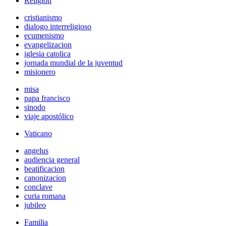
Religión
cristianismo
dialogo interreligioso
ecumenismo
evangelizacion
iglesia catolica
jornada mundial de la juventud
misionero
misa
papa francisco
sinodo
viaje apostólico
Vaticano
angelus
audiencia general
beatificacion
canonizacion
conclave
curia romana
jubileo
Familia