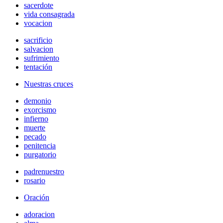
sacerdote
vida consagrada
vocacion
sacrificio
salvacion
sufrimiento
tentación
Nuestras cruces
demonio
exorcismo
infierno
muerte
pecado
penitencia
purgatorio
padrenuestro
rosario
Oración
adoracion