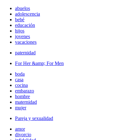
abuelos
adolescencia
bebé
educación
hijos
jovenes
vacaciones
paternidad
For Her &amp; For Men
boda
casa
cocina
embarazo
hombre
maternidad
mujer
Pareja y sexualidad
amor
divorcio