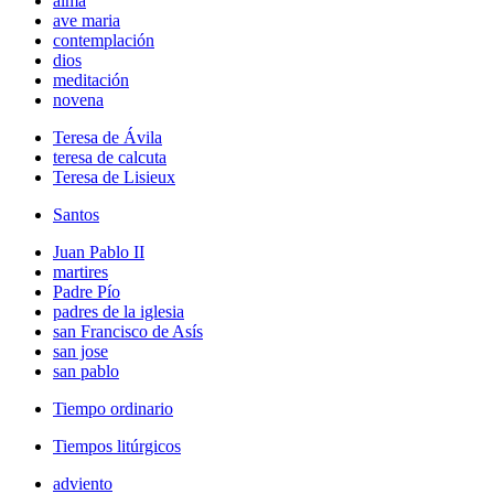
alma
ave maria
contemplación
dios
meditación
novena
Teresa de Ávila
teresa de calcuta
Teresa de Lisieux
Santos
Juan Pablo II
martires
Padre Pío
padres de la iglesia
san Francisco de Asís
san jose
san pablo
Tiempo ordinario
Tiempos litúrgicos
adviento