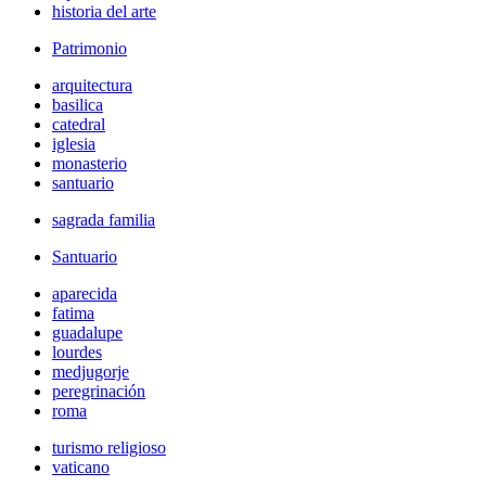
historia del arte
Patrimonio
arquitectura
basilica
catedral
iglesia
monasterio
santuario
sagrada familia
Santuario
aparecida
fatima
guadalupe
lourdes
medjugorje
peregrinación
roma
turismo religioso
vaticano