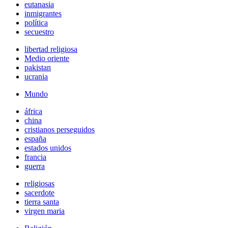
eutanasia
inmigrantes
política
secuestro
libertad religiosa
Medio oriente
pakistan
ucrania
Mundo
áfrica
china
cristianos perseguidos
españa
estados unidos
francia
guerra
religiosas
sacerdote
tierra santa
virgen maria