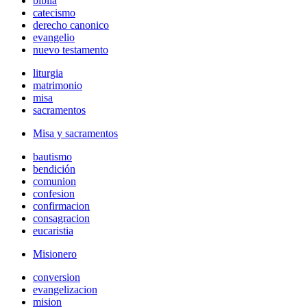
biblia
catecismo
derecho canonico
evangelio
nuevo testamento
liturgia
matrimonio
misa
sacramentos
Misa y sacramentos
bautismo
bendición
comunion
confesion
confirmacion
consagracion
eucaristia
Misionero
conversion
evangelizacion
mision