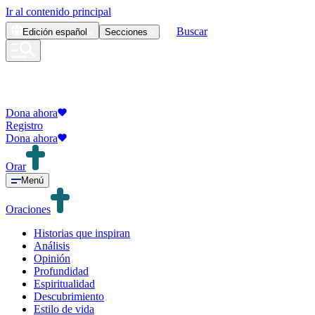
Ir al contenido principal
Buscar
Edición
español
Secciones
Dona ahora
Registro
Dona ahora
Orar
Menú
Oraciones
Historias que inspiran
Análisis
Opinión
Profundidad
Espiritualidad
Descubrimiento
Estilo de vida