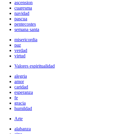
ascension
cuaresma
navidad
pascua
pentecostes
semana santa
misericordia
paz
verdad
virtud
Valores espiritualidad
alegria
amor
caridad
esperanza
fe
gracia
humildad
Arte
alabanza