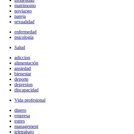
infidelidad
matrimonio
noviazgo
pareja
sexualidad
enfermedad
psicología
Salud
adiccion
alimentación
ansiedad
bienestar
deporte
depresion
discapacidad
Vida profesional
dinero
empresa
estres
management
teletrabajo