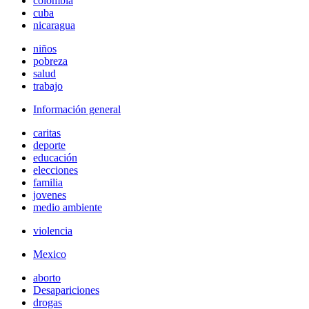
colombia
cuba
nicaragua
niños
pobreza
salud
trabajo
Información general
caritas
deporte
educación
elecciones
familia
jovenes
medio ambiente
violencia
Mexico
aborto
Desapariciones
drogas