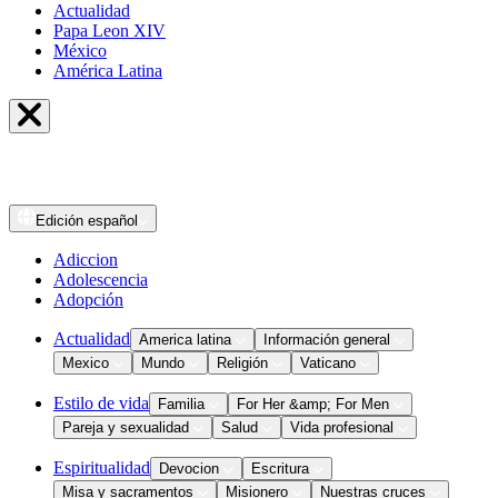
Actualidad
Papa Leon XIV
México
América Latina
Edición
español
Adiccion
Adolescencia
Adopción
Actualidad
America latina
Información general
Mexico
Mundo
Religión
Vaticano
Estilo de vida
Familia
For Her &amp; For Men
Pareja y sexualidad
Salud
Vida profesional
Espiritualidad
Devocion
Escritura
Misa y sacramentos
Misionero
Nuestras cruces