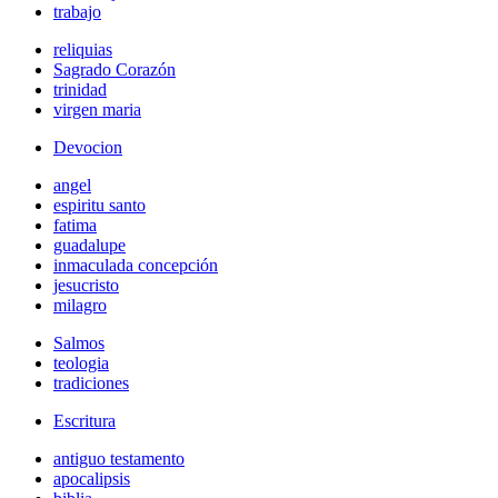
trabajo
reliquias
Sagrado Corazón
trinidad
virgen maria
Devocion
angel
espiritu santo
fatima
guadalupe
inmaculada concepción
jesucristo
milagro
Salmos
teologia
tradiciones
Escritura
antiguo testamento
apocalipsis