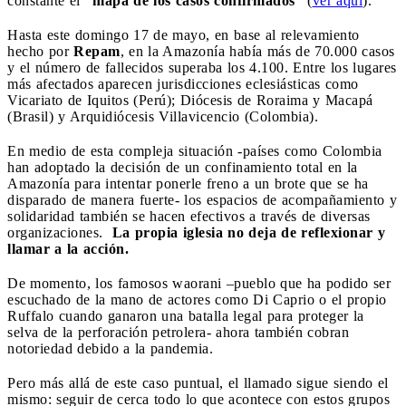
constante el
“mapa de los casos confirmados”
(
ver aquí
).
Hasta este domingo 17 de mayo, en base al relevamiento
hecho por
Repam
, en la Amazonía había más de 70.000 casos
y el número de fallecidos superaba los 4.100. Entre los lugares
más afectados aparecen jurisdicciones eclesiásticas como
Vicariato de Iquitos (Perú); Diócesis de Roraima y Macapá
(Brasil) y Arquidiócesis Villavicencio (Colombia).
En medio de esta compleja situación -países como Colombia
han adoptado la decisión de un confinamiento total en la
Amazonía para intentar ponerle freno a un brote que se ha
disparado de manera fuerte- los espacios de acompañamiento y
solidaridad también se hacen efectivos a través de diversas
organizaciones.
La propia iglesia no deja de reflexionar y
llamar a la acción.
De momento, los famosos waorani –pueblo que ha podido ser
escuchado de la mano de actores como Di Caprio o el propio
Ruffalo cuando ganaron una batalla legal para proteger la
selva de la perforación petrolera- ahora también cobran
notoriedad debido a la pandemia.
Pero más allá de este caso puntual, el llamado sigue siendo el
mismo: seguir de cerca todo lo que acontece con estos grupos