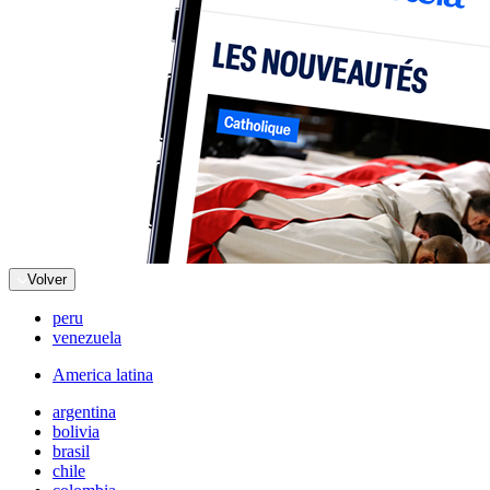
Volver
peru
venezuela
America latina
argentina
bolivia
brasil
chile