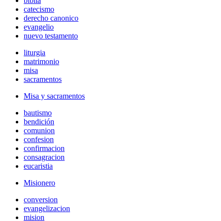
biblia
catecismo
derecho canonico
evangelio
nuevo testamento
liturgia
matrimonio
misa
sacramentos
Misa y sacramentos
bautismo
bendición
comunion
confesion
confirmacion
consagracion
eucaristia
Misionero
conversion
evangelizacion
mision