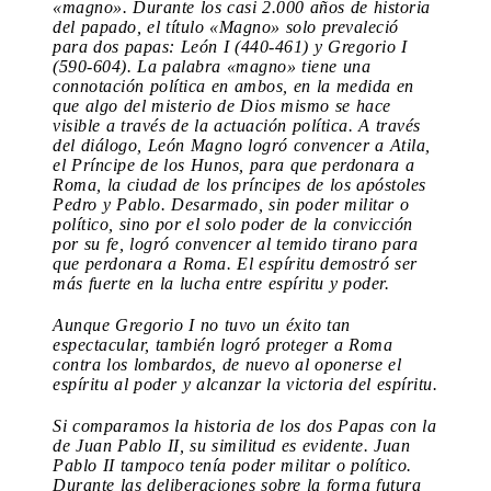
«magno». Durante los casi 2.000 años de historia
del papado, el título «Magno» solo prevaleció
para dos papas: León I (440-461) y Gregorio I
(590-604). La palabra «magno» tiene una
connotación política en ambos, en la medida en
que algo del misterio de Dios mismo se hace
visible a través de la actuación política. A través
del diálogo, León Magno logró convencer a Atila,
el Príncipe de los Hunos, para que perdonara a
Roma, la ciudad de los príncipes de los apóstoles
Pedro y Pablo. Desarmado, sin poder militar o
político, sino por el solo poder de la convicción
por su fe, logró convencer al temido tirano para
que perdonara a Roma. El espíritu demostró ser
más fuerte en la lucha entre espíritu y poder.
Aunque Gregorio I no tuvo un éxito tan
espectacular, también logró proteger a Roma
contra los lombardos, de nuevo al oponerse el
espíritu al poder y alcanzar la victoria del espíritu.
Si comparamos la historia de los dos Papas con la
de Juan Pablo II, su similitud es evidente. Juan
Pablo II tampoco tenía poder militar o político.
Durante las deliberaciones sobre la forma futura