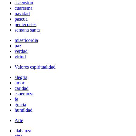
ascension
cuaresma
navidad
pascua
pentecostes
semana santa
misericordia
paz
verdad
virtud
Valores espiritualidad
alegria
amor
caridad
esperanza
fe
gracia
humildad
Arte
alabanza