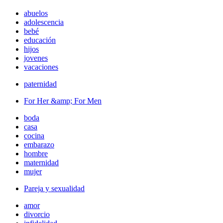
abuelos
adolescencia
bebé
educación
hijos
jovenes
vacaciones
paternidad
For Her &amp; For Men
boda
casa
cocina
embarazo
hombre
maternidad
mujer
Pareja y sexualidad
amor
divorcio