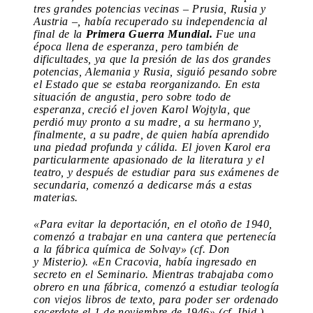
tres grandes potencias vecinas – Prusia, Rusia y
Austria –, había recuperado su independencia al
final de la
Primera Guerra Mundial.
Fue una
época llena de esperanza, pero también de
dificultades, ya que la presión de las dos grandes
potencias, Alemania y Rusia, siguió pesando sobre
el Estado que se estaba reorganizando. En esta
situación de angustia, pero sobre todo de
esperanza, creció el joven Karol Wojtyla, que
perdió muy pronto a su madre, a su hermano y,
finalmente, a su padre, de quien había aprendido
una piedad profunda y cálida. El joven Karol era
particularmente apasionado de la literatura y el
teatro, y después de estudiar para sus exámenes de
secundaria, comenzó a dedicarse más a estas
materias.
«Para evitar la deportación, en el otoño de 1940,
comenzó a trabajar en una cantera que pertenecía
a la fábrica química de Solvay» (cf. Don
y Misterio). «En Cracovia, había ingresado en
secreto en el Seminario. Mientras trabajaba como
obrero en una fábrica, comenzó a estudiar teología
con viejos libros de texto, para poder ser ordenado
sacerdote el 1 de noviembre de 1946» (cf. Ibid.).