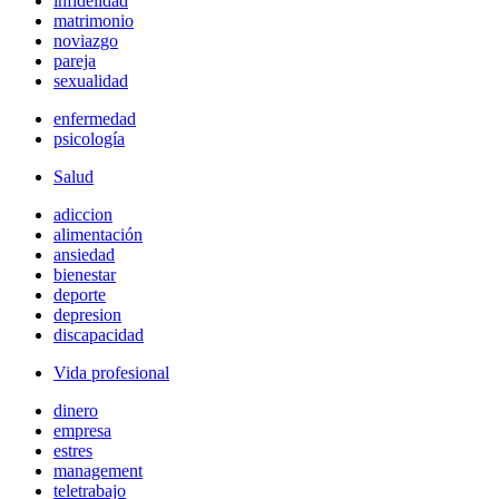
infidelidad
matrimonio
noviazgo
pareja
sexualidad
enfermedad
psicología
Salud
adiccion
alimentación
ansiedad
bienestar
deporte
depresion
discapacidad
Vida profesional
dinero
empresa
estres
management
teletrabajo