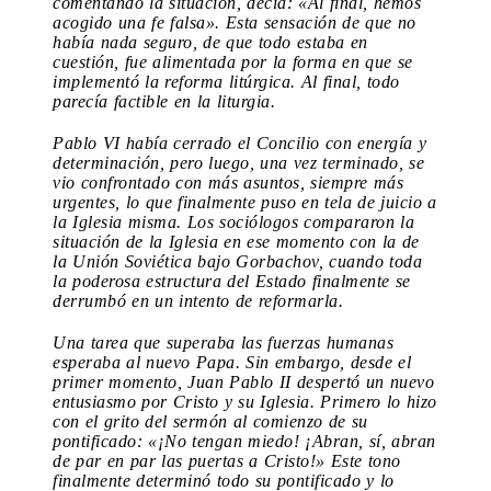
comentando la situación, decía: «Al final, hemos
acogido una fe falsa». Esta sensación de que no
había nada seguro, de que todo estaba en
cuestión, fue alimentada por la forma en que se
implementó la reforma litúrgica. Al final, todo
parecía factible en la liturgia.
Pablo VI había cerrado el Concilio con energía y
determinación, pero luego, una vez terminado, se
vio confrontado con más asuntos, siempre más
urgentes, lo que finalmente puso en tela de juicio a
la Iglesia misma. Los sociólogos compararon la
situación de la Iglesia en ese momento con la de
la Unión Soviética bajo Gorbachov, cuando toda
la poderosa estructura del Estado finalmente se
derrumbó en un intento de reformarla.
Una tarea que superaba las fuerzas humanas
esperaba al nuevo Papa. Sin embargo, desde el
primer momento, Juan Pablo II despertó un nuevo
entusiasmo por Cristo y su Iglesia. Primero lo hizo
con el grito del sermón al comienzo de su
pontificado: «¡No tengan miedo! ¡Abran, sí, abran
de par en par las puertas a Cristo!» Este tono
finalmente determinó todo su pontificado y lo