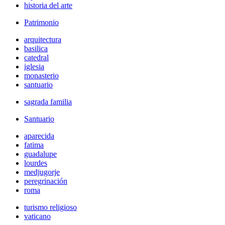
historia del arte
Patrimonio
arquitectura
basilica
catedral
iglesia
monasterio
santuario
sagrada familia
Santuario
aparecida
fatima
guadalupe
lourdes
medjugorje
peregrinación
roma
turismo religioso
vaticano