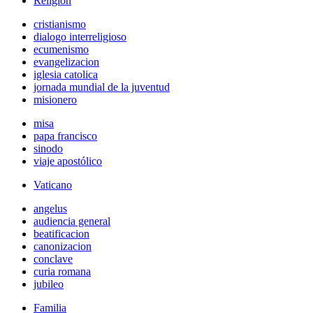
Religión
cristianismo
dialogo interreligioso
ecumenismo
evangelizacion
iglesia catolica
jornada mundial de la juventud
misionero
misa
papa francisco
sinodo
viaje apostólico
Vaticano
angelus
audiencia general
beatificacion
canonizacion
conclave
curia romana
jubileo
Familia