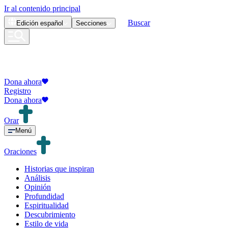
Ir al contenido principal
Buscar
Edición
español
Secciones
Dona ahora
Registro
Dona ahora
Orar
Menú
Oraciones
Historias que inspiran
Análisis
Opinión
Profundidad
Espiritualidad
Descubrimiento
Estilo de vida