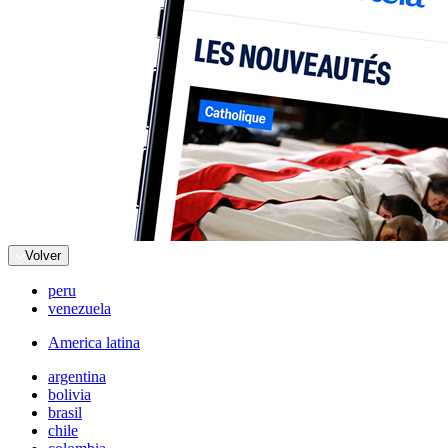
Volver
peru
venezuela
America latina
argentina
bolivia
brasil
chile