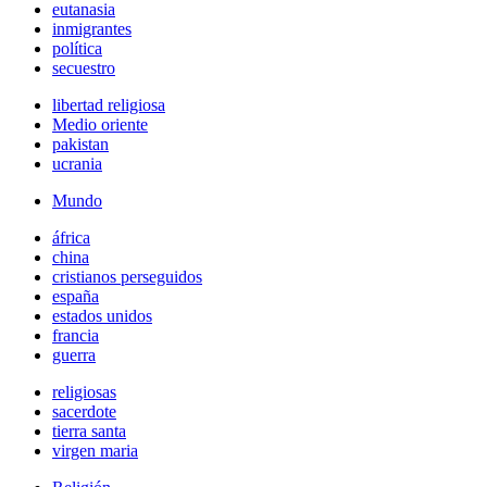
eutanasia
inmigrantes
política
secuestro
libertad religiosa
Medio oriente
pakistan
ucrania
Mundo
áfrica
china
cristianos perseguidos
españa
estados unidos
francia
guerra
religiosas
sacerdote
tierra santa
virgen maria