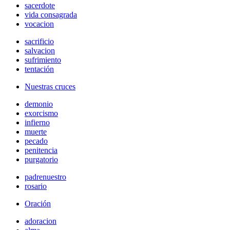
sacerdote
vida consagrada
vocacion
sacrificio
salvacion
sufrimiento
tentación
Nuestras cruces
demonio
exorcismo
infierno
muerte
pecado
penitencia
purgatorio
padrenuestro
rosario
Oración
adoracion