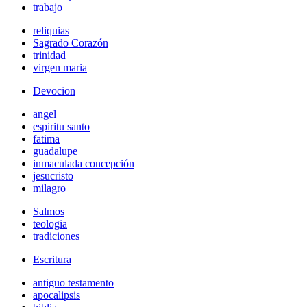
trabajo
reliquias
Sagrado Corazón
trinidad
virgen maria
Devocion
angel
espiritu santo
fatima
guadalupe
inmaculada concepción
jesucristo
milagro
Salmos
teologia
tradiciones
Escritura
antiguo testamento
apocalipsis