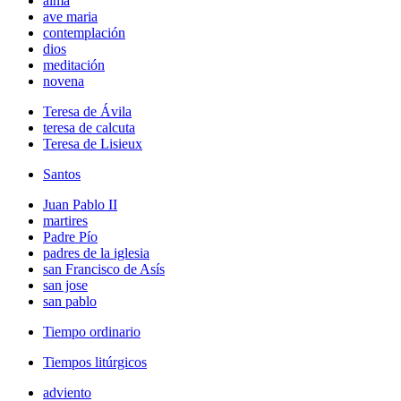
alma
ave maria
contemplación
dios
meditación
novena
Teresa de Ávila
teresa de calcuta
Teresa de Lisieux
Santos
Juan Pablo II
martires
Padre Pío
padres de la iglesia
san Francisco de Asís
san jose
san pablo
Tiempo ordinario
Tiempos litúrgicos
adviento