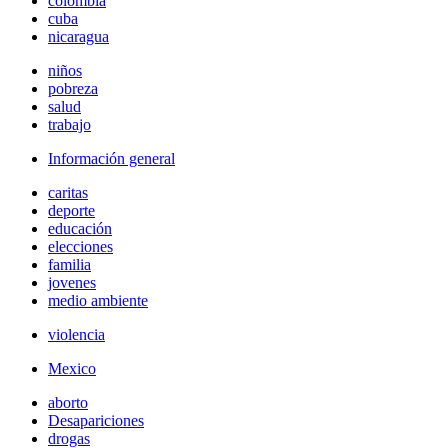
colombia
cuba
nicaragua
niños
pobreza
salud
trabajo
Información general
caritas
deporte
educación
elecciones
familia
jovenes
medio ambiente
violencia
Mexico
aborto
Desapariciones
drogas