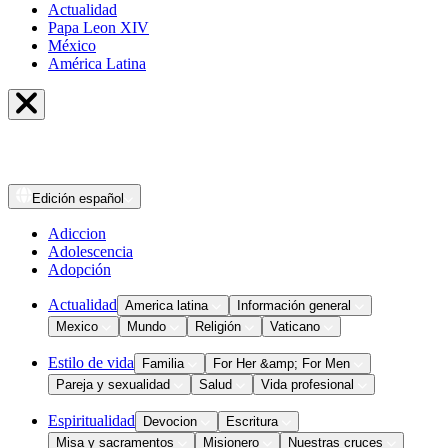
Actualidad
Papa Leon XIV
México
América Latina
Edición
español
Adiccion
Adolescencia
Adopción
Actualidad
America latina
Información general
Mexico
Mundo
Religión
Vaticano
Estilo de vida
Familia
For Her &amp; For Men
Pareja y sexualidad
Salud
Vida profesional
Espiritualidad
Devocion
Escritura
Misa y sacramentos
Misionero
Nuestras cruces