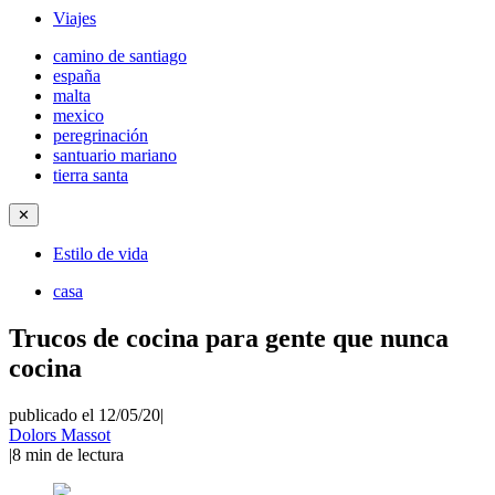
Viajes
camino de santiago
españa
malta
mexico
peregrinación
santuario mariano
tierra santa
✕
Estilo de vida
casa
Trucos de cocina para gente que nunca
cocina
publicado el 12/05/20
|
Dolors Massot
|
8
min de lectura