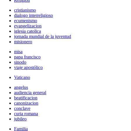
Religión
cristianismo
dialogo interreligioso
ecumenismo
evangelizacion
iglesia catolica
jornada mundial de la juventud
misionero
misa
papa francisco
sinodo
viaje apostólico
Vaticano
angelus
audiencia general
beatificacion
canonizacion
conclave
curia romana
jubileo
Familia