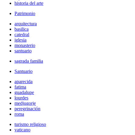
historia del arte
Patrimonio
arquitectura
basilica
catedral
iglesia
monasterio
santuario
sagrada familia
Santuario
aparecida
fatima
guadalupe
lourdes
medjugorje
peregrinación
roma
turismo religioso
vaticano