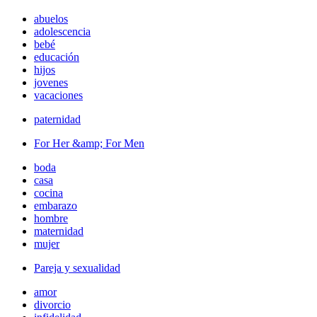
abuelos
adolescencia
bebé
educación
hijos
jovenes
vacaciones
paternidad
For Her &amp; For Men
boda
casa
cocina
embarazo
hombre
maternidad
mujer
Pareja y sexualidad
amor
divorcio