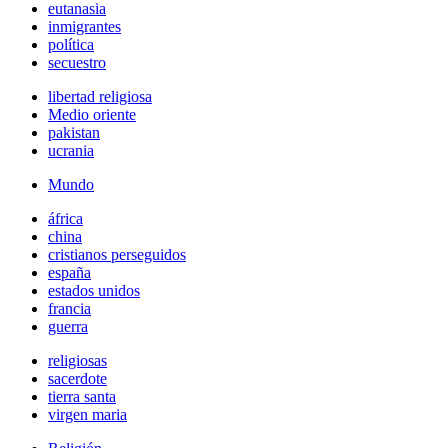
eutanasia
inmigrantes
política
secuestro
libertad religiosa
Medio oriente
pakistan
ucrania
Mundo
áfrica
china
cristianos perseguidos
españa
estados unidos
francia
guerra
religiosas
sacerdote
tierra santa
virgen maria