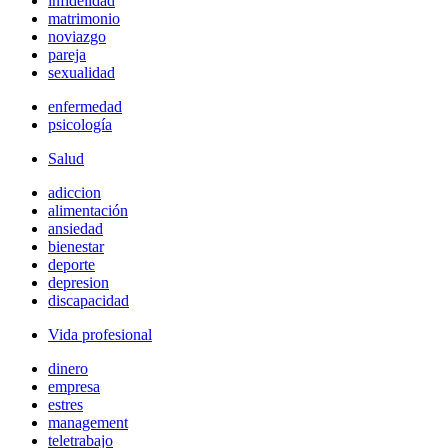
infidelidad
matrimonio
noviazgo
pareja
sexualidad
enfermedad
psicología
Salud
adiccion
alimentación
ansiedad
bienestar
deporte
depresion
discapacidad
Vida profesional
dinero
empresa
estres
management
teletrabajo