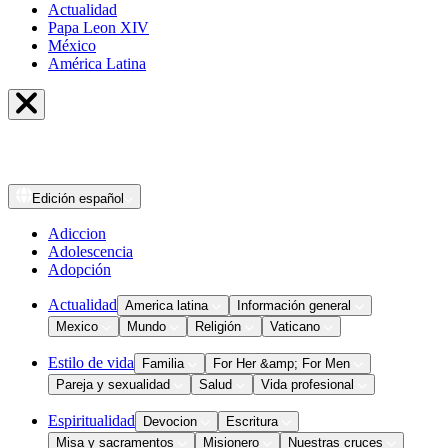
Actualidad
Papa Leon XIV
México
América Latina
Edición
español
Adiccion
Adolescencia
Adopción
Actualidad
America latina
Información general
Mexico
Mundo
Religión
Vaticano
Estilo de vida
Familia
For Her &amp; For Men
Pareja y sexualidad
Salud
Vida profesional
Espiritualidad
Devocion
Escritura
Misa y sacramentos
Misionero
Nuestras cruces