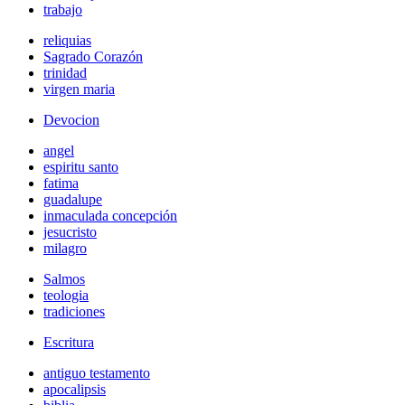
trabajo
reliquias
Sagrado Corazón
trinidad
virgen maria
Devocion
angel
espiritu santo
fatima
guadalupe
inmaculada concepción
jesucristo
milagro
Salmos
teologia
tradiciones
Escritura
antiguo testamento
apocalipsis