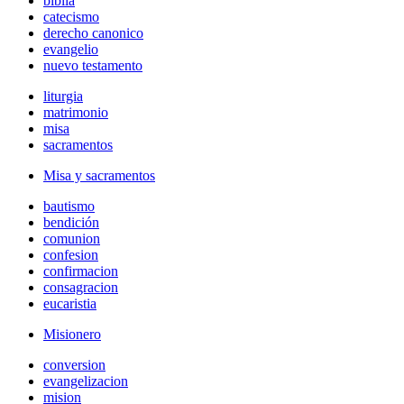
biblia
catecismo
derecho canonico
evangelio
nuevo testamento
liturgia
matrimonio
misa
sacramentos
Misa y sacramentos
bautismo
bendición
comunion
confesion
confirmacion
consagracion
eucaristia
Misionero
conversion
evangelizacion
mision