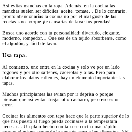
Así evitas manchas en la ropa. Además, en la cocina las
manchas suelen ser difíciles: aceite, tomate… De lo contrario,
pronto abandonarías la cocina no por el mal gusto de las
recetas sino porque ¡te cansarías de lavar tus prendas!.
Busca uno acorde con tu personalidad: divertido, elegante,
moderno, rompedor… Que sea de un tejido absorbente, como
el algodón, y fácil de lavar.
Usa tapa.
Al comienzo, uno entra en la cocina y solo ve por un lado
fogones y por otro sartenes, cacerolas y ollas. Pero para
elaborar los platos calientes, hay un elemento importante: las
tapas.
Muchos principiantes las evitan por ir deprisa o porque
piensan que así evitan fregar otro cacharro, pero eso es un
error.
Cocinar los alimentos con tapa hace que la parte superior de lo
que has puesto al fuego pueda cocinarse a la temperatura
necesaria. Un plato hecho con tapa se cocina más rápido
porque el mismo vapor de la cocción pasa a los alimentos. Ahí