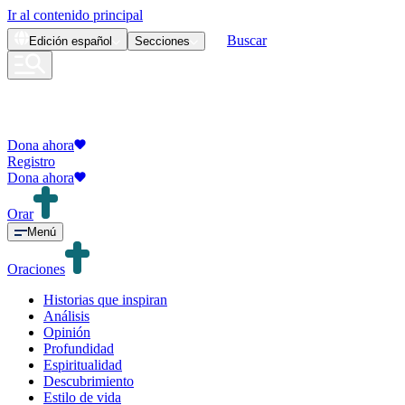
Ir al contenido principal
Buscar
Edición
español
Secciones
Dona ahora
Registro
Dona ahora
Orar
Menú
Oraciones
Historias que inspiran
Análisis
Opinión
Profundidad
Espiritualidad
Descubrimiento
Estilo de vida