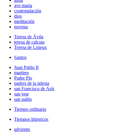
alma
ave maria
contemplación
dios
meditación
novena
Teresa de Ávila
teresa de calcuta
Teresa de Lisieux
Santos
Juan Pablo II
martires
Padre Pío
padres de la iglesia
san Francisco de Asís
san jose
san pablo
Tiempo ordinario
Tiempos litúrgicos
adviento