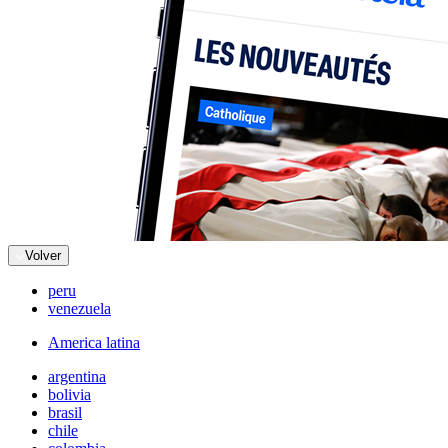
Volver
peru
venezuela
America latina
argentina
bolivia
brasil
chile