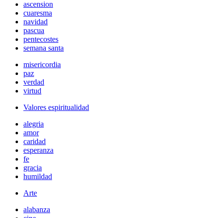
ascension
cuaresma
navidad
pascua
pentecostes
semana santa
misericordia
paz
verdad
virtud
Valores espiritualidad
alegria
amor
caridad
esperanza
fe
gracia
humildad
Arte
alabanza