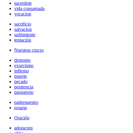
sacerdote
vida consagrada
vocacion
sacrificio
salvacion
sufrimiento
tentación
Nuestras cruces
demonio
exorcismo
infierno
muerte
pecado
penitencia
purgatorio
padrenuestro
rosario
Oración
adoracion