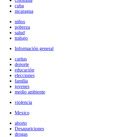
colombia
cuba
nicaragua
niños
pobreza
salud
trabajo
Información general
caritas
deporte
educación
elecciones
familia
jovenes
medio ambiente
violencia
Mexico
aborto
Desapariciones
drogas