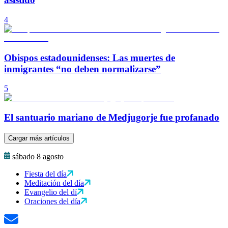
4
Obispos estadounidenses: Las muertes de
inmigrantes “no deben normalizarse”
5
El santuario mariano de Medjugorje fue profanado
Cargar más artículos
sábado 8 agosto
Fiesta del día
Meditación del día
Evangelio del dí
Oraciones del día