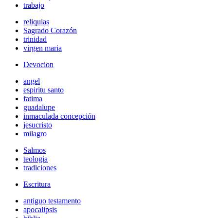
trabajo
reliquias
Sagrado Corazón
trinidad
virgen maria
Devocion
angel
espiritu santo
fatima
guadalupe
inmaculada concepción
jesucristo
milagro
Salmos
teologia
tradiciones
Escritura
antiguo testamento
apocalipsis