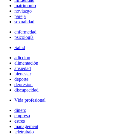
infidelidad
matrimonio
noviazgo
pareja
sexualidad
enfermedad
psicología
Salud
adiccion
alimentación
ansiedad
bienestar
deporte
depresion
discapacidad
Vida profesional
dinero
empresa
estres
management
teletrabajo