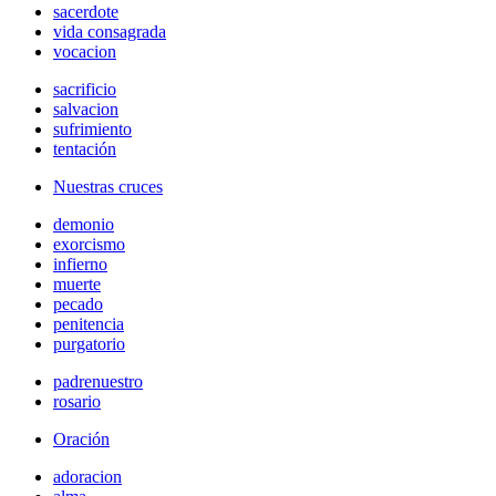
sacerdote
vida consagrada
vocacion
sacrificio
salvacion
sufrimiento
tentación
Nuestras cruces
demonio
exorcismo
infierno
muerte
pecado
penitencia
purgatorio
padrenuestro
rosario
Oración
adoracion