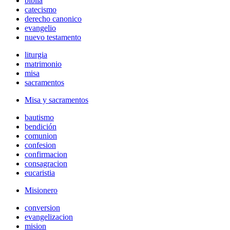
biblia
catecismo
derecho canonico
evangelio
nuevo testamento
liturgia
matrimonio
misa
sacramentos
Misa y sacramentos
bautismo
bendición
comunion
confesion
confirmacion
consagracion
eucaristia
Misionero
conversion
evangelizacion
mision