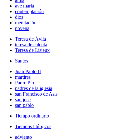
alma
ave maria
contemplación
dios
meditación
novena
Teresa de Ávila
teresa de calcuta
Teresa de Lisieux
Santos
Juan Pablo II
martires
Padre Pío
padres de la iglesia
san Francisco de Asís
san jose
san pablo
Tiempo ordinario
Tiempos litúrgicos
adviento