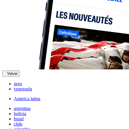
Volver
peru
venezuela
America latina
argentina
bolivia
brasil
chile