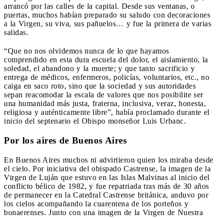
arrancó por las calles de la capital. Desde sus ventanas, o
puertas, muchos habían preparado su saludo con decoraciones
a la Virgen, su viva, sus pañuelos… y fue la primera de varias
salidas.
“Que no nos olvidemos nunca de lo que hayamos
comprendido en esta dura escuela del dolor, el aislamiento, la
soledad, el abandono y la muerte; y que tanto sacrificio y
entrega de médicos, enfermeros, policías, voluntarios, etc., no
caiga en saco roto, sino que la sociedad y sus autoridades
sepan reacomodar la escala de valores que nos posibilite ser
una humanidad más justa, fraterna, inclusiva, veraz, honesta,
religiosa y auténticamente libre”, había proclamado durante el
inicio del septenario el Obispo monseñor Luis Urbanc.
Por los aires de Buenos Aires
En Buenos Aires muchos ni advirtieron quien los miraba desde
el cielo. Por iniciativa del obispado Castrense, la imagen de la
Virgen de Luján que estuvo en las Islas Malvinas al inicio del
conflicto bélico de 1982, y fue repatriada tras más de 30 años
de permanecer en la Catedral Castrense británica, anduvo por
los cielos acompañando la cuarentena de los porteños y
bonaerenses. Junto con una imagen de la Virgen de Nuestra