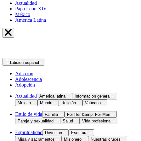
Actualidad
Papa Leon XIV
México
América Latina
Edición
español
Adiccion
Adolescencia
Adopción
Actualidad
America latina
Información general
Mexico
Mundo
Religión
Vaticano
Estilo de vida
Familia
For Her &amp; For Men
Pareja y sexualidad
Salud
Vida profesional
Espiritualidad
Devocion
Escritura
Misa y sacramentos
Misionero
Nuestras cruces