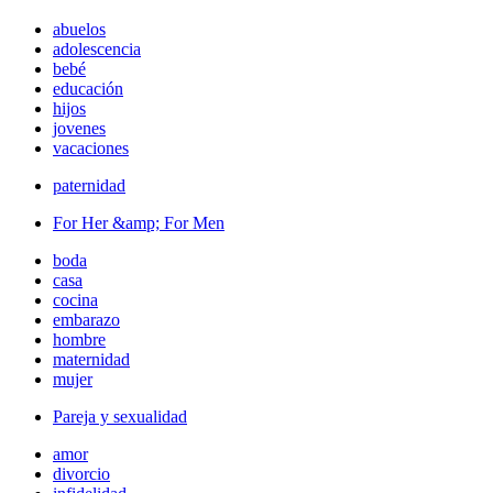
abuelos
adolescencia
bebé
educación
hijos
jovenes
vacaciones
paternidad
For Her &amp; For Men
boda
casa
cocina
embarazo
hombre
maternidad
mujer
Pareja y sexualidad
amor
divorcio