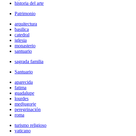
historia del arte
Patrimonio
arquitectura
basilica
catedral
iglesia
monasterio
santuario
sagrada familia
Santuario
aparecida
fatima
guadalupe
lourdes
medjugorje
peregrinación
roma
turismo religioso
vaticano