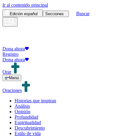
Ir al contenido principal
Buscar
Edición
español
Secciones
Dona ahora
Registro
Dona ahora
Orar
Menú
Oraciones
Historias que inspiran
Análisis
Opinión
Profundidad
Espiritualidad
Descubrimiento
Estilo de vida