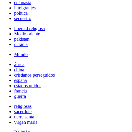
eutanasia
inmigrantes
política
secuestro
libertad religiosa
Medio oriente
pakistan
ucrania
Mundo
áfrica
china
cristianos perseguidos
españa
estados unidos
francia
guerra
religiosas
sacerdote
tierra santa
virgen maria