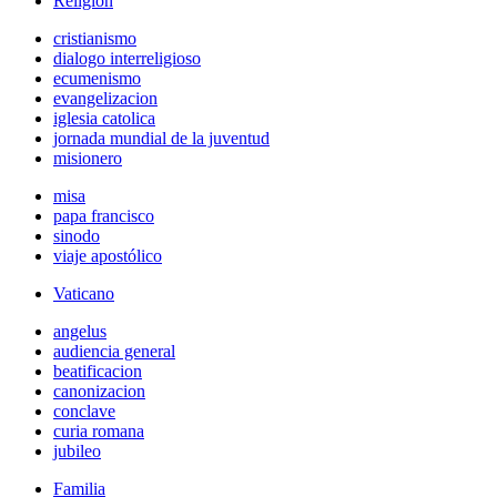
Religión
cristianismo
dialogo interreligioso
ecumenismo
evangelizacion
iglesia catolica
jornada mundial de la juventud
misionero
misa
papa francisco
sinodo
viaje apostólico
Vaticano
angelus
audiencia general
beatificacion
canonizacion
conclave
curia romana
jubileo
Familia