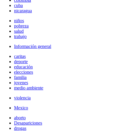
colombia
cuba
nicaragua
niños
pobreza
salud
trabajo
Información general
caritas
deporte
educación
elecciones
familia
jovenes
medio ambiente
violencia
Mexico
aborto
Desapariciones
drogas