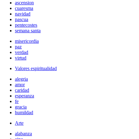
ascension
cuaresma
navidad
pascua
pentecostes
semana santa
misericordia
paz
verdad
virtud
Valores espiritualidad
alegria
amor
caridad
esperanza
fe
gracia
humildad
Arte
alabanza