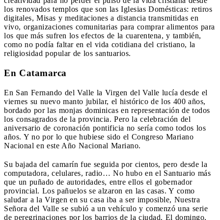
creatividad para no perder el pulso de la vida cristiana desde
los renovados templos que son las Iglesias Domésticas: retiros
digitales, Misas y meditaciones a distancia transmitidas en
vivo, organizaciones comunitarias para comprar alimentos para
los que más sufren los efectos de la cuarentena, y también,
como no podía faltar en el vida cotidiana del cristiano, la
religiosidad popular de los santuarios.
En Catamarca
En San Fernando del Valle la Virgen del Valle lucía desde el
viernes su nuevo manto jubilar, el histórico de los 400 años,
bordado por las monjas dominicas en representación de todos
los consagrados de la provincia. Pero la celebración del
aniversario de coronación pontificia no sería como todos los
años. Y no por lo que hubiese sido el Congreso Mariano
Nacional en este Año Nacional Mariano.
Su bajada del camarín fue seguida por cientos, pero desde la
computadora, celulares, radio… No hubo en el Santuario más
que un puñado de autoridades, entre ellos el gobernador
provincial. Los pañuelos se alzaron en las casas. Y como
saludar a la Virgen en su casa iba a ser imposible, Nuestra
Señora del Valle se subió a un vehículo y comenzó una serie
de peregrinaciones por los barrios de la ciudad. El domingo,