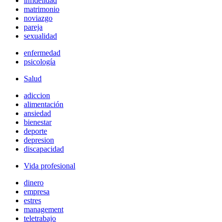
infidelidad
matrimonio
noviazgo
pareja
sexualidad
enfermedad
psicología
Salud
adiccion
alimentación
ansiedad
bienestar
deporte
depresion
discapacidad
Vida profesional
dinero
empresa
estres
management
teletrabajo