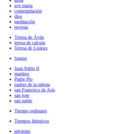
alma
ave maria
contemplación
dios
meditación
novena
Teresa de Ávila
teresa de calcuta
Teresa de Lisieux
Santos
Juan Pablo II
martires
Padre Pío
padres de la iglesia
san Francisco de Asís
san jose
san pablo
Tiempo ordinario
Tiempos litúrgicos
adviento