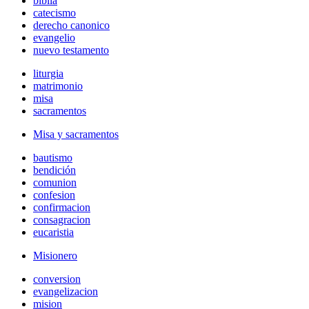
biblia
catecismo
derecho canonico
evangelio
nuevo testamento
liturgia
matrimonio
misa
sacramentos
Misa y sacramentos
bautismo
bendición
comunion
confesion
confirmacion
consagracion
eucaristia
Misionero
conversion
evangelizacion
mision