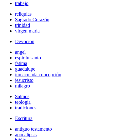
trabajo
reliquias
Sagrado Corazón
trinidad
virgen maria
Devocion
angel
espiritu santo
fatima
guadalupe
inmaculada concepción
jesucristo
milagro
Salmos
teologia
tradiciones
Escritura
antiguo testamento
apocalipsis