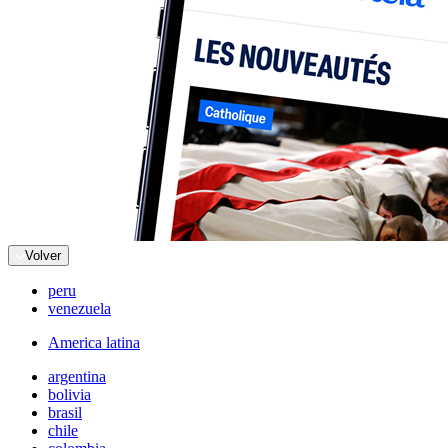
Volver
peru
venezuela
America latina
argentina
bolivia
brasil
chile