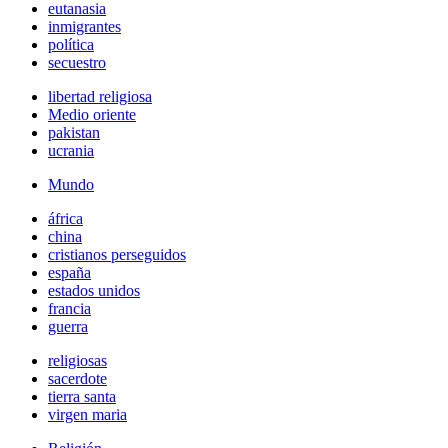
eutanasia
inmigrantes
política
secuestro
libertad religiosa
Medio oriente
pakistan
ucrania
Mundo
áfrica
china
cristianos perseguidos
españa
estados unidos
francia
guerra
religiosas
sacerdote
tierra santa
virgen maria