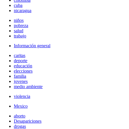
colombia
cuba
nicaragua
niños
pobreza
salud
trabajo
Información general
caritas
deporte
educación
elecciones
familia
jovenes
medio ambiente
violencia
Mexico
aborto
Desapariciones
drogas