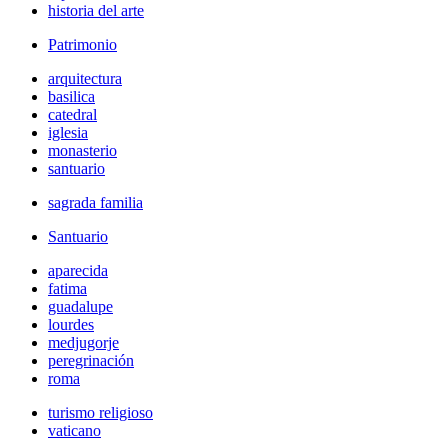
historia del arte
Patrimonio
arquitectura
basilica
catedral
iglesia
monasterio
santuario
sagrada familia
Santuario
aparecida
fatima
guadalupe
lourdes
medjugorje
peregrinación
roma
turismo religioso
vaticano