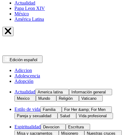
Actualidad
Papa Leon XIV
México
América Latina
Edición
español
Adiccion
Adolescencia
Adopción
Actualidad
America latina
Información general
Mexico
Mundo
Religión
Vaticano
Estilo de vida
Familia
For Her &amp; For Men
Pareja y sexualidad
Salud
Vida profesional
Espiritualidad
Devocion
Escritura
Misa y sacramentos
Misionero
Nuestras cruces