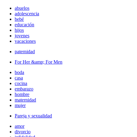
abuelos
adolescencia
bebé
educación
hijos
jovenes
vacaciones
paternidad
For Her &amp; For Men
boda
casa
cocina
embarazo
hombre
maternidad
mujer
Pareja y sexualidad
amor
divorcio