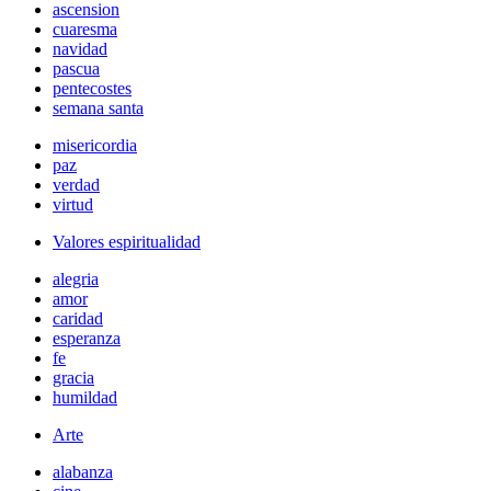
ascension
cuaresma
navidad
pascua
pentecostes
semana santa
misericordia
paz
verdad
virtud
Valores espiritualidad
alegria
amor
caridad
esperanza
fe
gracia
humildad
Arte
alabanza