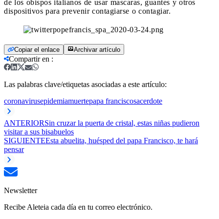
de los obispos italianos de usar mascaras, guantes y otros
dispositivos para prevenir contagiarse o contagiar.
Copiar el enlace
Archivar artículo
Compartir en
:
Las palabras clave/etiquetas asociadas a este artículo:
coronavirus
epidemia
muerte
papa francisco
sacerdote
ANTERIOR
Sin cruzar la puerta de cristal, estas niñas pudieron
visitar a sus bisabuelos
SIGUIENTE
Esta abuelita, huésped del papa Francisco, te hará
pensar
Newsletter
Recibe Aleteia cada día en tu correo electrónico.