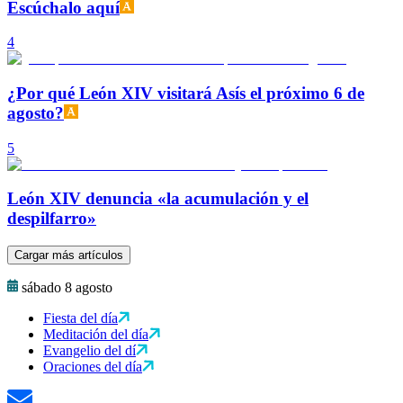
Escúchalo aquí
4
¿Por qué León XIV visitará Asís el próximo 6 de
agosto?
5
León XIV denuncia «la acumulación y el
despilfarro»
Cargar más artículos
sábado 8 agosto
Fiesta del día
Meditación del día
Evangelio del dí
Oraciones del día