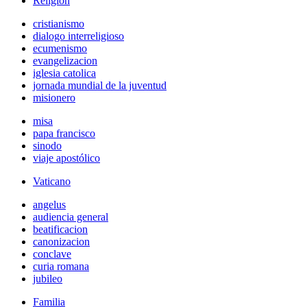
Religión
cristianismo
dialogo interreligioso
ecumenismo
evangelizacion
iglesia catolica
jornada mundial de la juventud
misionero
misa
papa francisco
sinodo
viaje apostólico
Vaticano
angelus
audiencia general
beatificacion
canonizacion
conclave
curia romana
jubileo
Familia