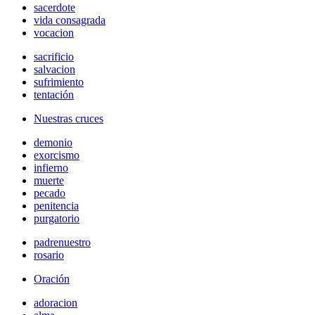
sacerdote
vida consagrada
vocacion
sacrificio
salvacion
sufrimiento
tentación
Nuestras cruces
demonio
exorcismo
infierno
muerte
pecado
penitencia
purgatorio
padrenuestro
rosario
Oración
adoracion