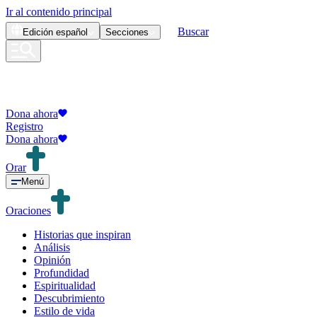
Ir al contenido principal
Buscar
Edición
español
Secciones
Dona ahora
Registro
Dona ahora
Orar
Menú
Oraciones
Historias que inspiran
Análisis
Opinión
Profundidad
Espiritualidad
Descubrimiento
Estilo de vida