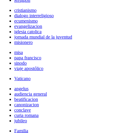
Religión
cristianismo
dialogo interreligioso
ecumenismo
evangelizacion
iglesia catolica
jornada mundial de la juventud
misionero
misa
papa francisco
sinodo
viaje apostólico
Vaticano
angelus
audiencia general
beatificacion
canonizacion
conclave
curia romana
jubileo
Familia