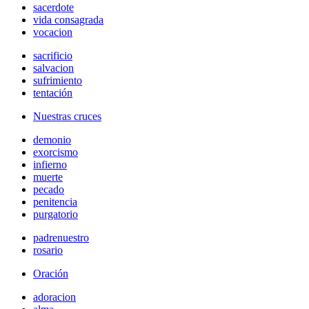
sacerdote
vida consagrada
vocacion
sacrificio
salvacion
sufrimiento
tentación
Nuestras cruces
demonio
exorcismo
infierno
muerte
pecado
penitencia
purgatorio
padrenuestro
rosario
Oración
adoracion