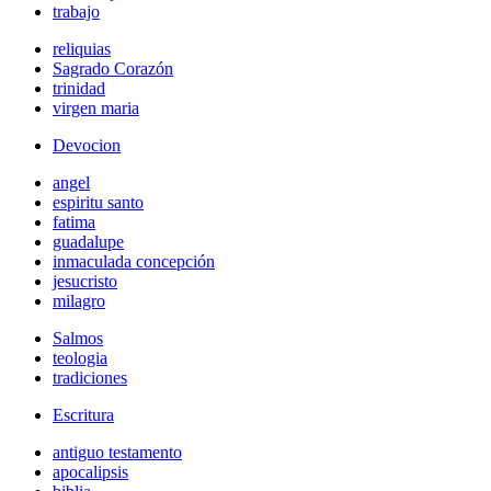
trabajo
reliquias
Sagrado Corazón
trinidad
virgen maria
Devocion
angel
espiritu santo
fatima
guadalupe
inmaculada concepción
jesucristo
milagro
Salmos
teologia
tradiciones
Escritura
antiguo testamento
apocalipsis