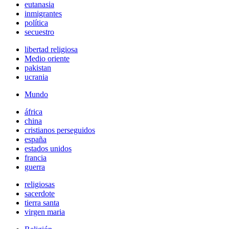
eutanasia
inmigrantes
política
secuestro
libertad religiosa
Medio oriente
pakistan
ucrania
Mundo
áfrica
china
cristianos perseguidos
españa
estados unidos
francia
guerra
religiosas
sacerdote
tierra santa
virgen maria