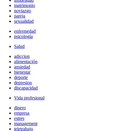
infidelidad
matrimonio
noviazgo
pareja
sexualidad
enfermedad
psicología
Salud
adiccion
alimentación
ansiedad
bienestar
deporte
depresion
discapacidad
Vida profesional
dinero
empresa
estres
management
teletrabajo