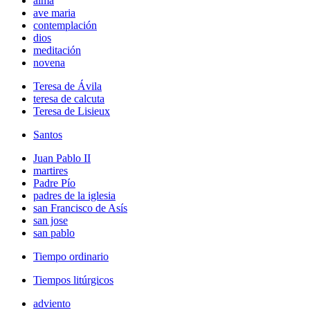
alma
ave maria
contemplación
dios
meditación
novena
Teresa de Ávila
teresa de calcuta
Teresa de Lisieux
Santos
Juan Pablo II
martires
Padre Pío
padres de la iglesia
san Francisco de Asís
san jose
san pablo
Tiempo ordinario
Tiempos litúrgicos
adviento