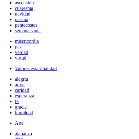
ascension
cuaresma
navidad
pascua
pentecostes
semana santa
misericordia
paz
verdad
virtud
Valores espiritualidad
alegria
amor
caridad
esperanza
fe
gracia
humildad
Arte
alabanza