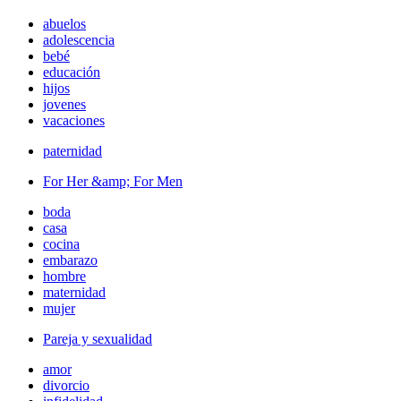
abuelos
adolescencia
bebé
educación
hijos
jovenes
vacaciones
paternidad
For Her &amp; For Men
boda
casa
cocina
embarazo
hombre
maternidad
mujer
Pareja y sexualidad
amor
divorcio