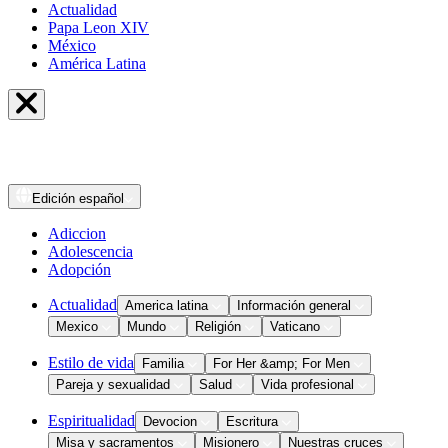
Actualidad
Papa Leon XIV
México
América Latina
Edición
español
Adiccion
Adolescencia
Adopción
Actualidad
America latina
Información general
Mexico
Mundo
Religión
Vaticano
Estilo de vida
Familia
For Her &amp; For Men
Pareja y sexualidad
Salud
Vida profesional
Espiritualidad
Devocion
Escritura
Misa y sacramentos
Misionero
Nuestras cruces