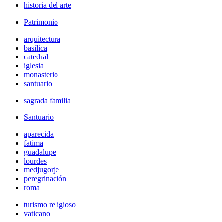
historia del arte
Patrimonio
arquitectura
basilica
catedral
iglesia
monasterio
santuario
sagrada familia
Santuario
aparecida
fatima
guadalupe
lourdes
medjugorje
peregrinación
roma
turismo religioso
vaticano