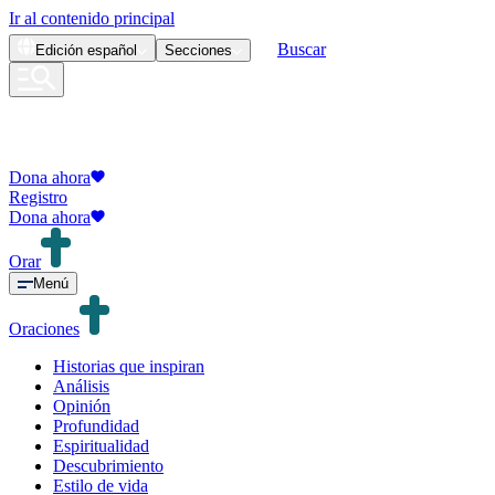
Ir al contenido principal
Buscar
Edición
español
Secciones
Dona ahora
Registro
Dona ahora
Orar
Menú
Oraciones
Historias que inspiran
Análisis
Opinión
Profundidad
Espiritualidad
Descubrimiento
Estilo de vida