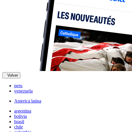
Volver
peru
venezuela
America latina
argentina
bolivia
brasil
chile