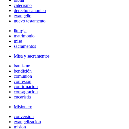
biblia
catecismo
derecho canonico
evangelio
nuevo testamento
liturgia
matrimonio
misa
sacramentos
Misa y sacramentos
bautismo
bendición
comunion
confesion
confirmacion
consagracion
eucaristia
Misionero
conversion
evangelizacion
mision