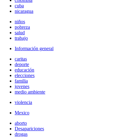
colombia
cuba
nicaragua
niños
pobreza
salud
trabajo
Información general
caritas
deporte
educación
elecciones
familia
jovenes
medio ambiente
violencia
Mexico
aborto
Desapariciones
drogas