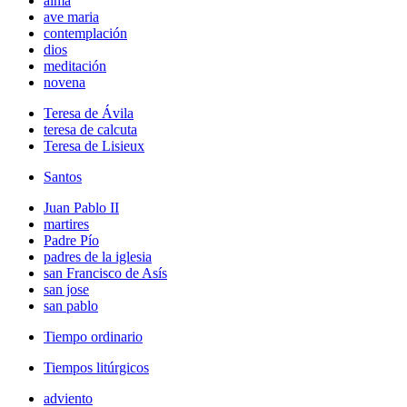
alma
ave maria
contemplación
dios
meditación
novena
Teresa de Ávila
teresa de calcuta
Teresa de Lisieux
Santos
Juan Pablo II
martires
Padre Pío
padres de la iglesia
san Francisco de Asís
san jose
san pablo
Tiempo ordinario
Tiempos litúrgicos
adviento