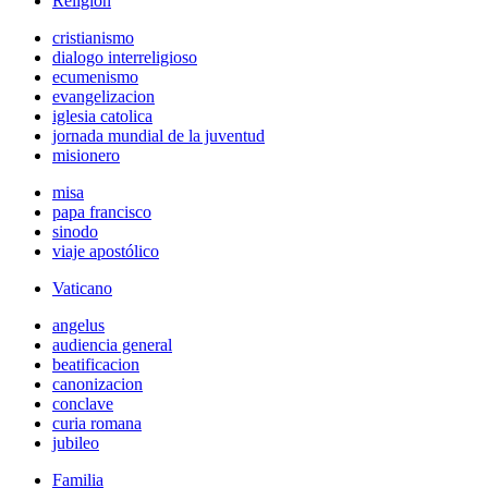
Religión
cristianismo
dialogo interreligioso
ecumenismo
evangelizacion
iglesia catolica
jornada mundial de la juventud
misionero
misa
papa francisco
sinodo
viaje apostólico
Vaticano
angelus
audiencia general
beatificacion
canonizacion
conclave
curia romana
jubileo
Familia