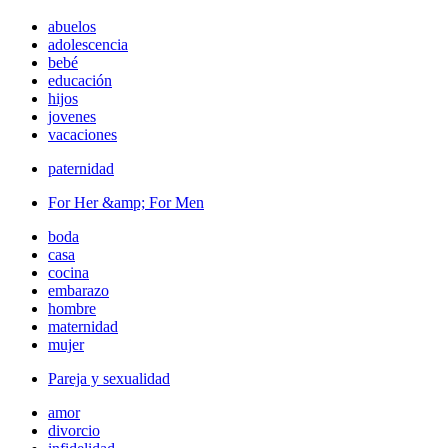
abuelos
adolescencia
bebé
educación
hijos
jovenes
vacaciones
paternidad
For Her &amp; For Men
boda
casa
cocina
embarazo
hombre
maternidad
mujer
Pareja y sexualidad
amor
divorcio