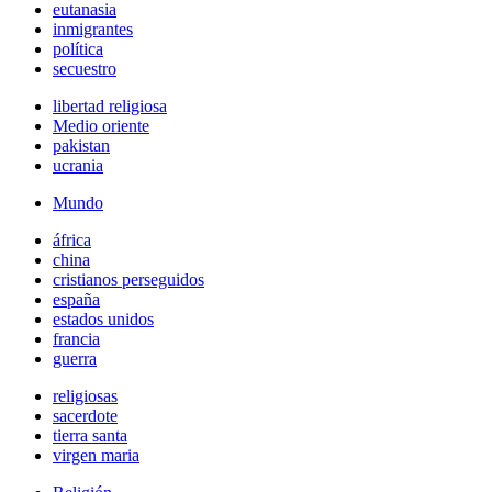
eutanasia
inmigrantes
política
secuestro
libertad religiosa
Medio oriente
pakistan
ucrania
Mundo
áfrica
china
cristianos perseguidos
españa
estados unidos
francia
guerra
religiosas
sacerdote
tierra santa
virgen maria