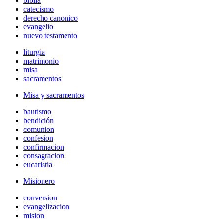
biblia
catecismo
derecho canonico
evangelio
nuevo testamento
liturgia
matrimonio
misa
sacramentos
Misa y sacramentos
bautismo
bendición
comunion
confesion
confirmacion
consagracion
eucaristia
Misionero
conversion
evangelizacion
mision