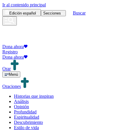
Ir al contenido principal
Buscar
Edición
español
Secciones
Dona ahora
Registro
Dona ahora
Orar
Menú
Oraciones
Historias que inspiran
Análisis
Opinión
Profundidad
Espiritualidad
Descubrimiento
Estilo de vida