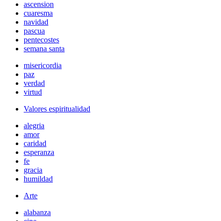
ascension
cuaresma
navidad
pascua
pentecostes
semana santa
misericordia
paz
verdad
virtud
Valores espiritualidad
alegria
amor
caridad
esperanza
fe
gracia
humildad
Arte
alabanza