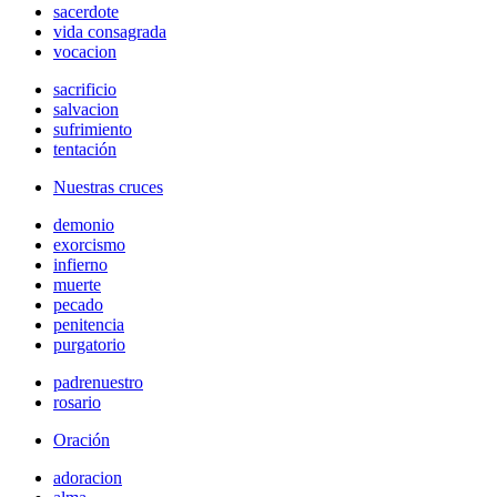
sacerdote
vida consagrada
vocacion
sacrificio
salvacion
sufrimiento
tentación
Nuestras cruces
demonio
exorcismo
infierno
muerte
pecado
penitencia
purgatorio
padrenuestro
rosario
Oración
adoracion