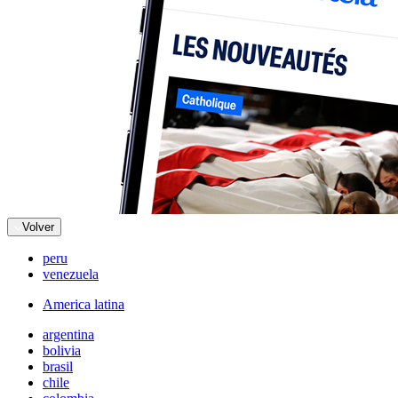
Volver
peru
venezuela
America latina
argentina
bolivia
brasil
chile