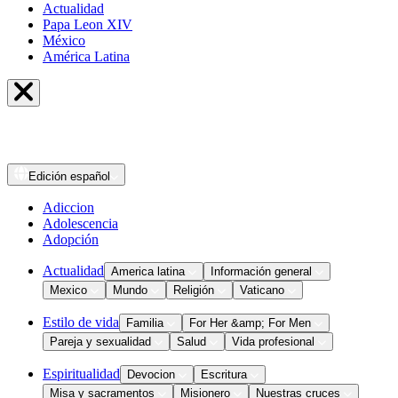
Actualidad
Papa Leon XIV
México
América Latina
Edición
español
Adiccion
Adolescencia
Adopción
Actualidad
America latina
Información general
Mexico
Mundo
Religión
Vaticano
Estilo de vida
Familia
For Her &amp; For Men
Pareja y sexualidad
Salud
Vida profesional
Espiritualidad
Devocion
Escritura
Misa y sacramentos
Misionero
Nuestras cruces