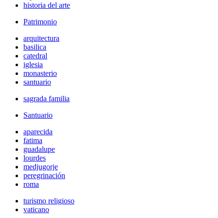
historia del arte
Patrimonio
arquitectura
basilica
catedral
iglesia
monasterio
santuario
sagrada familia
Santuario
aparecida
fatima
guadalupe
lourdes
medjugorje
peregrinación
roma
turismo religioso
vaticano