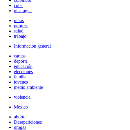
colombia
cuba
nicaragua
niños
pobreza
salud
trabajo
Información general
caritas
deporte
educación
elecciones
familia
jovenes
medio ambiente
violencia
Mexico
aborto
Desapariciones
drogas