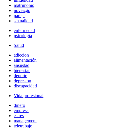
infidelidad
matrimonio
noviazgo
pareja
sexualidad
enfermedad
psicología
Salud
adiccion
alimentación
ansiedad
bienestar
deporte
depresion
discapacidad
Vida profesional
dinero
empresa
estres
management
teletrabajo