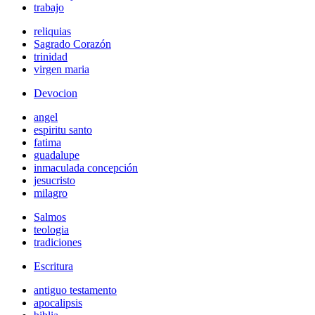
trabajo
reliquias
Sagrado Corazón
trinidad
virgen maria
Devocion
angel
espiritu santo
fatima
guadalupe
inmaculada concepción
jesucristo
milagro
Salmos
teologia
tradiciones
Escritura
antiguo testamento
apocalipsis