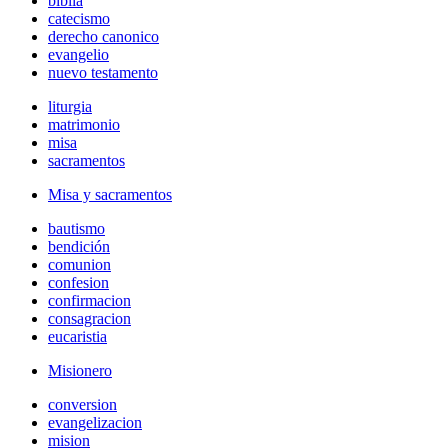
biblia
catecismo
derecho canonico
evangelio
nuevo testamento
liturgia
matrimonio
misa
sacramentos
Misa y sacramentos
bautismo
bendición
comunion
confesion
confirmacion
consagracion
eucaristia
Misionero
conversion
evangelizacion
mision