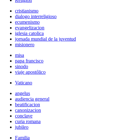
Religión
cristianismo
dialogo interreligioso
ecumenismo
evangelizacion
iglesia catolica
jornada mundial de la juventud
misionero
misa
papa francisco
sinodo
viaje apostólico
Vaticano
angelus
audiencia general
beatificacion
canonizacion
conclave
curia romana
jubileo
Familia