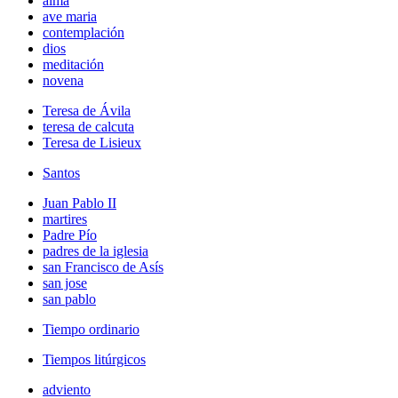
alma
ave maria
contemplación
dios
meditación
novena
Teresa de Ávila
teresa de calcuta
Teresa de Lisieux
Santos
Juan Pablo II
martires
Padre Pío
padres de la iglesia
san Francisco de Asís
san jose
san pablo
Tiempo ordinario
Tiempos litúrgicos
adviento