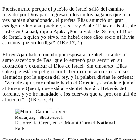
Precisamente porque el pueblo de Israel salió del camino
trazado por Dios para regresar a los cultos paganos que una
vez habían abandonado, el profeta Elías anunció un gran
castigo divino a su pueblo y a su rey Ajab: "Elías el tisbita, de
Tisbé en Galaad, dijo a Ajab: '¡Por la vida del Señor, el Dios
de Israel, a quien yo sirvo, no habrá estos años rocío ni lluvia,
a menos que yo lo diga!'"(1Re 17, 1)
El rey Ajab había tomado por esposa a Jezabel, hija de un
sumo sacerdote de Baal que lo entrenó para servir en su
adoración y expulsar al Dios de Israel. Sin embargo, Elías
sabe que está en peligro por haber denunciado estos abusos
alentados por la esposa del rey, y la palabra divina le ordena:
"'Vete de aquí; encamínate hacia el Oriente y escóndete junto
al torrente Querit, que está al este del Jordán. Beberás del
torrente, y yo he mandado a los cuervos que te provean allí de
alimento'”. (1Re 17, 3)
MoLarjung - Shutterstock
El torrente Oren, en el Mount Carmel National
Park