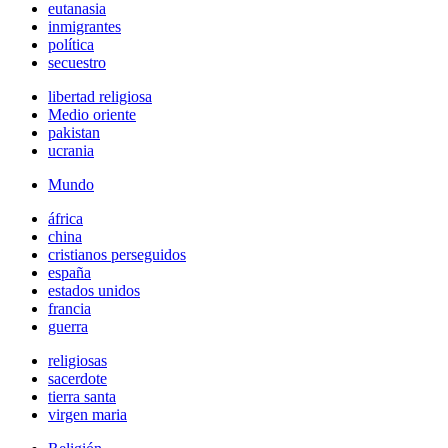
eutanasia
inmigrantes
política
secuestro
libertad religiosa
Medio oriente
pakistan
ucrania
Mundo
áfrica
china
cristianos perseguidos
españa
estados unidos
francia
guerra
religiosas
sacerdote
tierra santa
virgen maria