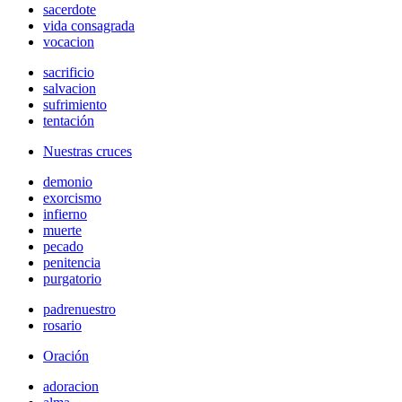
sacerdote
vida consagrada
vocacion
sacrificio
salvacion
sufrimiento
tentación
Nuestras cruces
demonio
exorcismo
infierno
muerte
pecado
penitencia
purgatorio
padrenuestro
rosario
Oración
adoracion