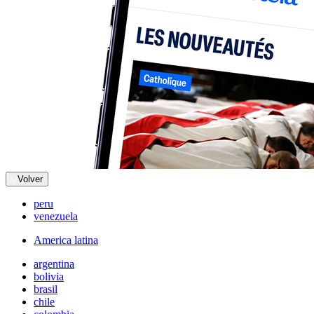
Volver
peru
venezuela
America latina
argentina
bolivia
brasil
chile