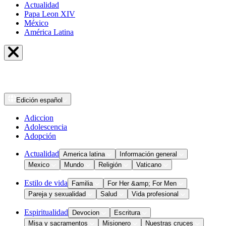
Actualidad
Papa Leon XIV
México
América Latina
Edición
español
Adiccion
Adolescencia
Adopción
Actualidad
America latina
Información general
Mexico
Mundo
Religión
Vaticano
Estilo de vida
Familia
For Her &amp; For Men
Pareja y sexualidad
Salud
Vida profesional
Espiritualidad
Devocion
Escritura
Misa y sacramentos
Misionero
Nuestras cruces