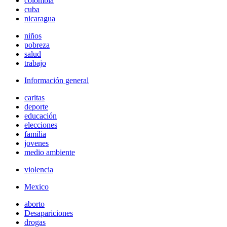
colombia
cuba
nicaragua
niños
pobreza
salud
trabajo
Información general
caritas
deporte
educación
elecciones
familia
jovenes
medio ambiente
violencia
Mexico
aborto
Desapariciones
drogas