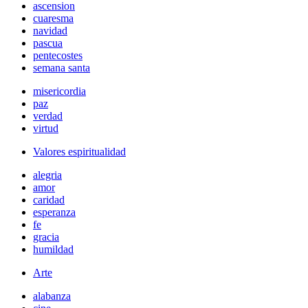
ascension
cuaresma
navidad
pascua
pentecostes
semana santa
misericordia
paz
verdad
virtud
Valores espiritualidad
alegria
amor
caridad
esperanza
fe
gracia
humildad
Arte
alabanza