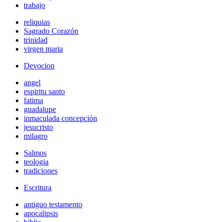
trabajo
reliquias
Sagrado Corazón
trinidad
virgen maria
Devocion
angel
espiritu santo
fatima
guadalupe
inmaculada concepción
jesucristo
milagro
Salmos
teologia
tradiciones
Escritura
antiguo testamento
apocalipsis