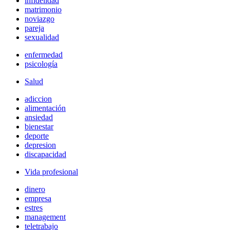
infidelidad
matrimonio
noviazgo
pareja
sexualidad
enfermedad
psicología
Salud
adiccion
alimentación
ansiedad
bienestar
deporte
depresion
discapacidad
Vida profesional
dinero
empresa
estres
management
teletrabajo