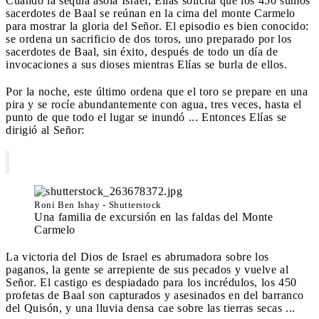
Cuando la sequía asola Israel, Elías solicita que los 450 sumos
sacerdotes de Baal se reúnan en la cima del monte Carmelo
para mostrar la gloria del Señor. El episodio es bien conocido:
se ordena un sacrificio de dos toros, uno preparado por los
sacerdotes de Baal, sin éxito, después de todo un día de
invocaciones a sus dioses mientras Elías se burla de ellos.
Por la noche, este último ordena que el toro se prepare en una
pira y se rocíe abundantemente con agua, tres veces, hasta el
punto de que todo el lugar se inundó ... Entonces Elías se
dirigió al Señor:
Roni Ben Ishay - Shutterstock
Una familia de excursión en las faldas del Monte
Carmelo
La victoria del Dios de Israel es abrumadora sobre los
paganos, la gente se arrepiente de sus pecados y vuelve al
Señor. El castigo es despiadado para los incrédulos, los 450
profetas de Baal son capturados y asesinados en del barranco
del Quisón, y una lluvia densa cae sobre las tierras secas ...