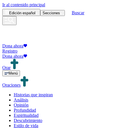
Ir al contenido principal
Buscar
Edición
español
Secciones
Dona ahora
Registro
Dona ahora
Orar
Menú
Oraciones
Historias que inspiran
Análisis
Opinión
Profundidad
Espiritualidad
Descubrimiento
Estilo de vida