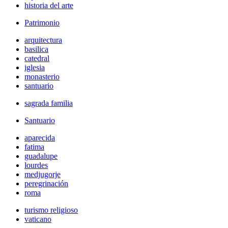
historia del arte
Patrimonio
arquitectura
basilica
catedral
iglesia
monasterio
santuario
sagrada familia
Santuario
aparecida
fatima
guadalupe
lourdes
medjugorje
peregrinación
roma
turismo religioso
vaticano