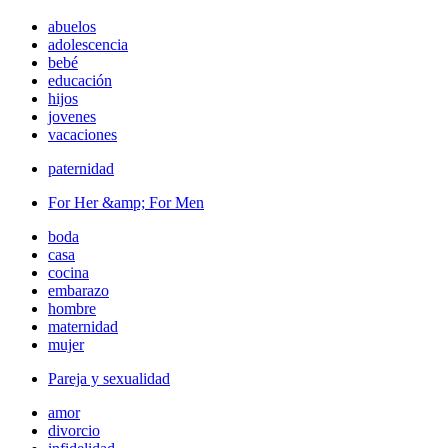
abuelos
adolescencia
bebé
educación
hijos
jovenes
vacaciones
paternidad
For Her &amp; For Men
boda
casa
cocina
embarazo
hombre
maternidad
mujer
Pareja y sexualidad
amor
divorcio