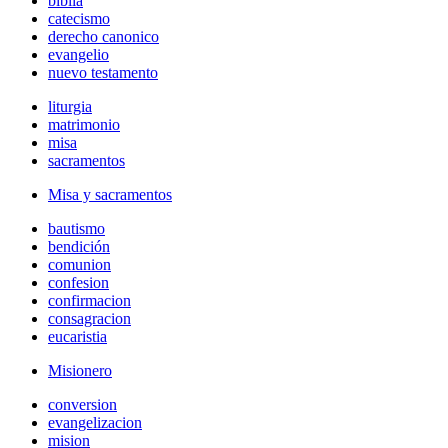
biblia
catecismo
derecho canonico
evangelio
nuevo testamento
liturgia
matrimonio
misa
sacramentos
Misa y sacramentos
bautismo
bendición
comunion
confesion
confirmacion
consagracion
eucaristia
Misionero
conversion
evangelizacion
mision