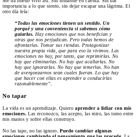
Me da miedo vivir así. Sin tomarme en cuenta. Sin dar
importancia a lo que siento, sin dejar escapar una lágrima. El
otro día leía:
“Todas las emociones tienen un sentido. Un
porqué y una conveniencia si sabemos cómo
guiarlas.
Hay emociones que nos benefician y
otras que nos perjudican. Pero todas hemos de
afrontarlas. Tomar sus riendas. Protagonizar
nuestra propia vida, que para eso la vivimos. Las
emociones no hay, por tanto, que reprimirlas. No
hay que eliminarlas. No hay que acallarlas. No
hay que ignorarlas. No hay que temerlas. No han
de avergonzarnos sean cuales fueran. Lo que hay
que hacer con ellas es aprender a conducirlas
razonablemente”.
No tapar
La vida es un aprendizaje. Quiero
aprender a lidiar con mis
emociones.
Las reconozco, las acepto, las miro, las tomo entre
mis manos y sobre ellas construyo.
No las tapo, no las ignoro.
Puedo cambiar algunas
emociones cambiando el pensamiento que las precede
. La