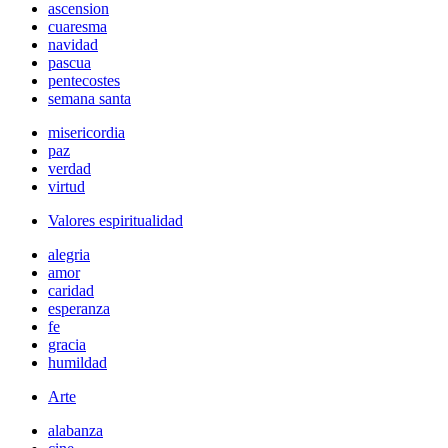
ascension
cuaresma
navidad
pascua
pentecostes
semana santa
misericordia
paz
verdad
virtud
Valores espiritualidad
alegria
amor
caridad
esperanza
fe
gracia
humildad
Arte
alabanza