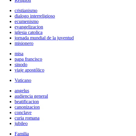
Religión
cristianismo
dialogo interreligioso
ecumenismo
evangelizacion
iglesia catolica
jornada mundial de la juventud
misionero
misa
papa francisco
sinodo
viaje apostólico
Vaticano
angelus
audiencia general
beatificacion
canonizacion
conclave
curia romana
jubileo
Familia