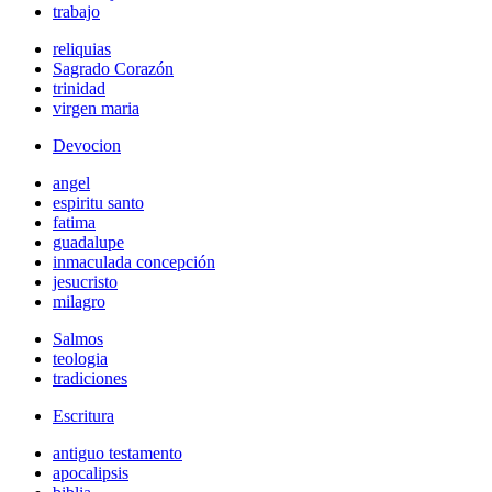
trabajo
reliquias
Sagrado Corazón
trinidad
virgen maria
Devocion
angel
espiritu santo
fatima
guadalupe
inmaculada concepción
jesucristo
milagro
Salmos
teologia
tradiciones
Escritura
antiguo testamento
apocalipsis