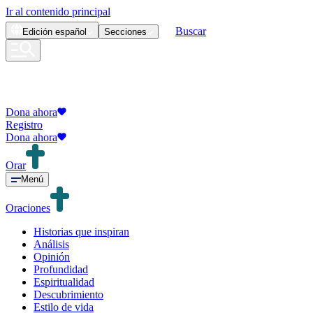
Ir al contenido principal
Buscar
Edición
español
Secciones
Dona ahora
Registro
Dona ahora
Orar
Menú
Oraciones
Historias que inspiran
Análisis
Opinión
Profundidad
Espiritualidad
Descubrimiento
Estilo de vida