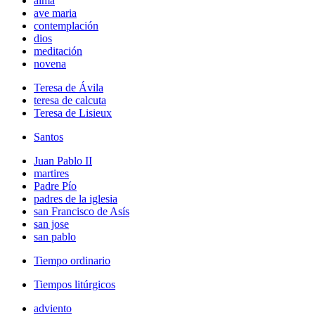
alma
ave maria
contemplación
dios
meditación
novena
Teresa de Ávila
teresa de calcuta
Teresa de Lisieux
Santos
Juan Pablo II
martires
Padre Pío
padres de la iglesia
san Francisco de Asís
san jose
san pablo
Tiempo ordinario
Tiempos litúrgicos
adviento