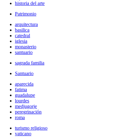
historia del arte
Patrimonio
arquitectura
basilica
catedral
iglesia
monasterio
santuario
sagrada familia
Santuario
aparecida
fatima
guadalupe
lourdes
medjugorje
peregrinación
roma
turismo religioso
vaticano