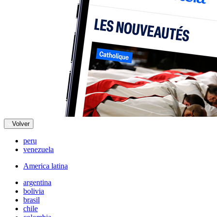
Volver
peru
venezuela
America latina
argentina
bolivia
brasil
chile