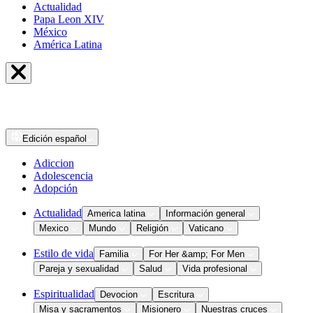
Actualidad
Papa Leon XIV
México
América Latina
Edición
español
Adiccion
Adolescencia
Adopción
Actualidad
America latina
Información general
Mexico
Mundo
Religión
Vaticano
Estilo de vida
Familia
For Her &amp; For Men
Pareja y sexualidad
Salud
Vida profesional
Espiritualidad
Devocion
Escritura
Misa y sacramentos
Misionero
Nuestras cruces