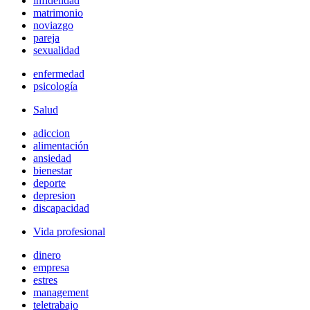
infidelidad
matrimonio
noviazgo
pareja
sexualidad
enfermedad
psicología
Salud
adiccion
alimentación
ansiedad
bienestar
deporte
depresion
discapacidad
Vida profesional
dinero
empresa
estres
management
teletrabajo