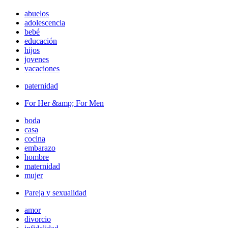
abuelos
adolescencia
bebé
educación
hijos
jovenes
vacaciones
paternidad
For Her &amp; For Men
boda
casa
cocina
embarazo
hombre
maternidad
mujer
Pareja y sexualidad
amor
divorcio