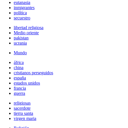
eutanasia
inmigrantes
política
secuestro
libertad religiosa
Medio oriente
pakistan
ucrania
Mundo
áfrica
china
cristianos perseguidos
españa
estados unidos
francia
guerra
religiosas
sacerdote
tierra santa
virgen maria