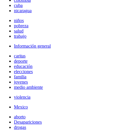
colombia
cuba
nicaragua
niños
pobreza
salud
trabajo
Información general
caritas
deporte
educación
elecciones
familia
jovenes
medio ambiente
violencia
Mexico
aborto
Desapariciones
drogas