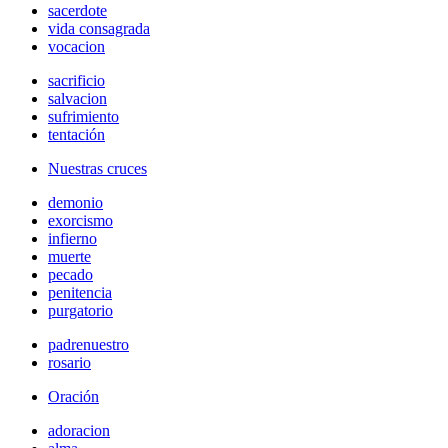
sacerdote
vida consagrada
vocacion
sacrificio
salvacion
sufrimiento
tentación
Nuestras cruces
demonio
exorcismo
infierno
muerte
pecado
penitencia
purgatorio
padrenuestro
rosario
Oración
adoracion